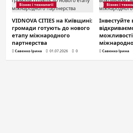
Бізнес і технології
Бізнес і техно
i
g
VIDNOVA CITIES на Київщині:
Інвестуйте 
громади готують до нового
відкриваємо
a
етапу міжнародного
можливості
партнерства
міжнародно
t
Савенко Ірина
01.07.2026
0
Савенко Ірина
i
o
n