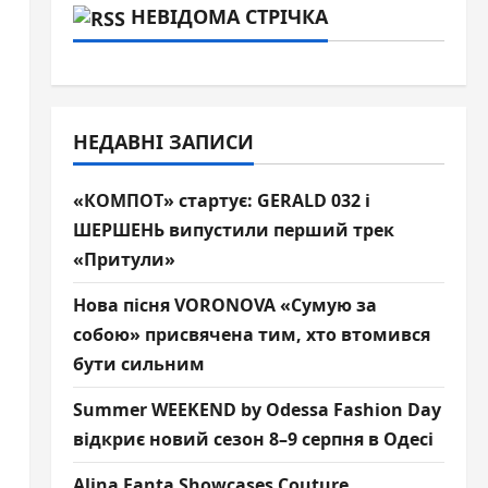
НЕВІДОМА СТРІЧКА
НЕДАВНІ ЗАПИСИ
«КОМПОТ» стартує: GERALD 032 і
ШЕРШЕНЬ випустили перший трек
«Притули»
Нова пісня VORONOVA «Сумую за
собою» присвячена тим, хто втомився
бути сильним
Summer WEEKEND by Odessa Fashion Day
відкриє новий сезон 8–9 серпня в Одесі
Alina Fanta Showcases Couture