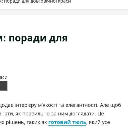
м: поради для довговічної краси
м: поради для
одає інтер’єру м’якості та елегантності. Але щоб
знати, як правильно за ним доглядати. Це
их рішень, таких як
готовий тюль
, який усе