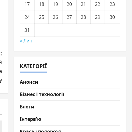
17
18
19
20
21
22
23
24
25
26
27
28
29
30
31
« Лип
:
й
КАТЕГОРІЇ
а
у
Анонси
Бізнес і технології
Блоги
Інтерв'ю
Краса і подорожі