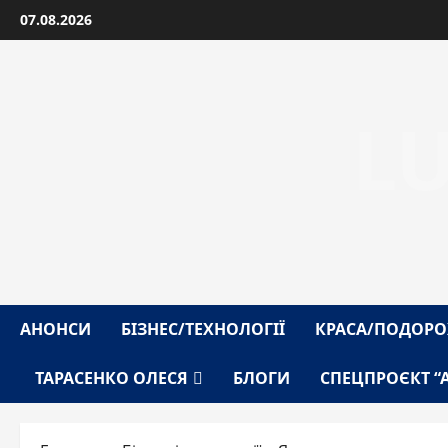
Перейти
07.08.2026
до
вмісту
L
АНОНСИ
БІЗНЕС/ТЕХНОЛОГІЇ
КРАСА/ПОДОРО
ТАРАСЕНКО ОЛЕСЯ
БЛОГИ
СПЕЦПРОЄКТ “