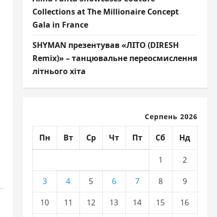
Collections at The Millionaire Concept
Gala in France
SHYMAN презентував «ЛІТО (DIRESH
Remix)» – танцювальне переосмислення
літнього хіта
Серпень 2026
й
Пн
Вт
Ср
Чт
Пт
Сб
Нд
1
2
3
4
5
6
7
8
9
10
11
12
13
14
15
16