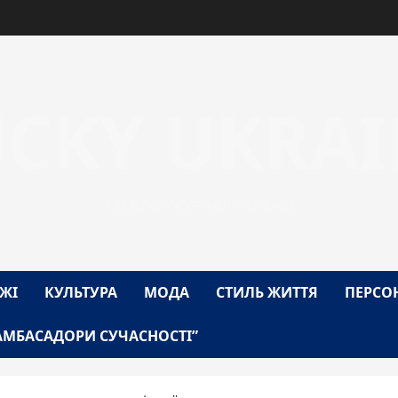
UCKY UKRAI
1-Й БЛОГ-ЖУРНАЛ УКРАЇНИ
ЖІ
КУЛЬТУРА
МОДА
СТИЛЬ ЖИТТЯ
ПЕРСО
АМБАСАДОРИ СУЧАСНОСТІ”