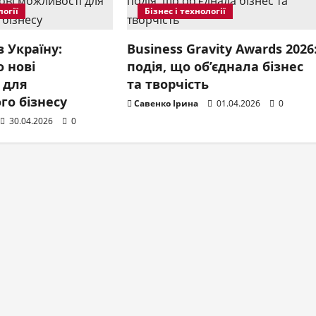
логії
Бізнес і технології
в Україну:
Business Gravity Awards 2026
 нові
подія, що об’єднала бізнес
 для
та творчість
го бізнесу
Савенко Ірина
01.04.2026
0
30.04.2026
0