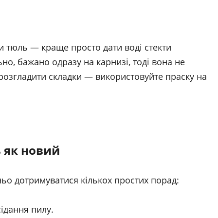
и тюль — краще просто дати воді стекти
о, бажано одразу на карнизі, тоді вона не
розгладити складки — використовуйте праску на
ь як новий
ньо дотримуватися кількох простих порад:
ідання пилу.