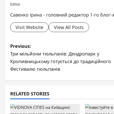
Editor
Савенко Ірина - головний редактор 1-го блог-
Visit Website
View All Posts
P
Previous:
Три мільйони тюльпанів: Дендропарк у
o
Кропивницькому готується до традиційного
s
Фестивалю тюльпанів
t
n
RELATED STORIES
a
v