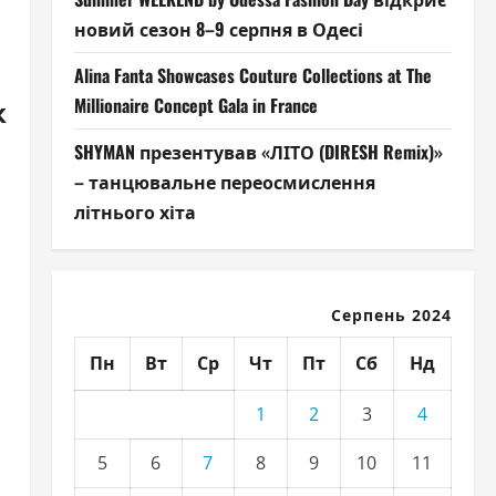
новий сезон 8–9 серпня в Одесі
Alina Fanta Showcases Couture Collections at The
к
Millionaire Concept Gala in France
SHYMAN презентував «ЛІТО (DIRESH Remix)»
– танцювальне переосмислення
літнього хіта
Серпень 2024
Пн
Вт
Ср
Чт
Пт
Сб
Нд
1
2
3
4
5
6
7
8
9
10
11