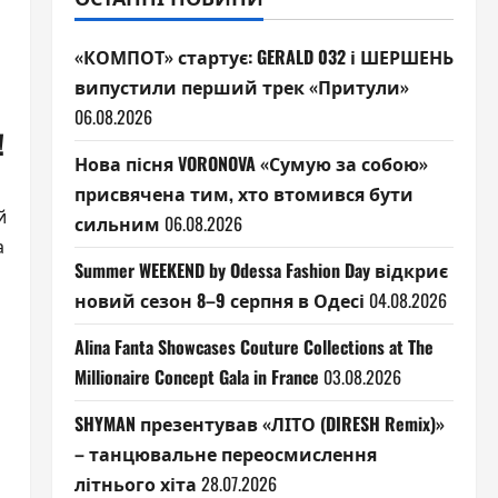
«КОМПОТ» стартує: GERALD 032 і ШЕРШЕНЬ
випустили перший трек «Притули»
06.08.2026
!
Нова пісня VORONOVA «Сумую за собою»
присвячена тим, хто втомився бути
й
сильним
06.08.2026
а
Summer WEEKEND by Odessa Fashion Day відкриє
новий сезон 8–9 серпня в Одесі
04.08.2026
Alina Fanta Showcases Couture Collections at The
Millionaire Concept Gala in France
03.08.2026
SHYMAN презентував «ЛІТО (DIRESH Remix)»
– танцювальне переосмислення
літнього хіта
28.07.2026