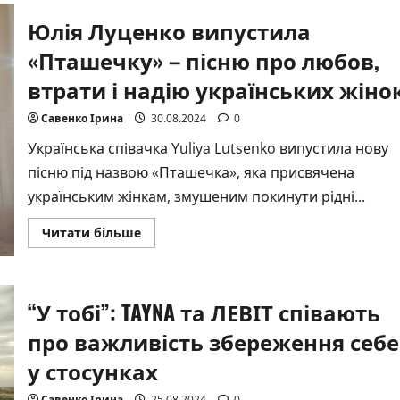
для
тих,
Юлія Луценко випустила
хто
хоче
«Пташечку» – пісню про любов,
кохати
втрати і надію українських жіно
Савенко Ірина
30.08.2024
0
Українська співачка Yuliya Lutsenko випустила нову
пісню під назвою «Пташечка», яка присвячена
українським жінкам, змушеним покинути рідні...
Докладніше
Читати більше
про
Юлія
Луценко
випустила
«Пташечку»
“У тобі”: TAYNA та ЛЕВІТ співають
–
пісню
про
про важливість збереження себе
любов,
втрати
у стосунках
і
надію
українських
Савенко Ірина
25.08.2024
0