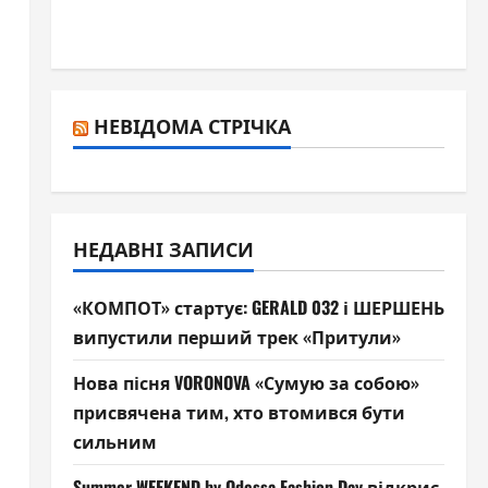
НЕВІДОМА СТРІЧКА
НЕДАВНІ ЗАПИСИ
«КОМПОТ» стартує: GERALD 032 і ШЕРШЕНЬ
випустили перший трек «Притули»
Нова пісня VORONOVA «Сумую за собою»
присвячена тим, хто втомився бути
сильним
Summer WEEKEND by Odessa Fashion Day відкриє