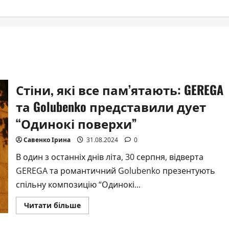
Стіни, які все пам’ятають: GEREGA
та Golubenko представили дует
“Одинокі поверхи”
Савенко Ірина
31.08.2024
0
В один з останніх днів літа, 30 серпня, відверта
GEREGA та романтичний Golubenko презентують
спільну композицію “Одинокі...
Докладніше
Читати більше
про
Стіни,
які