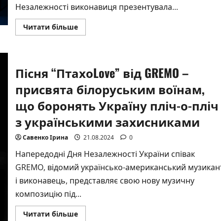
Незалежності виконавиця презентувала...
Докладніше
Читати більше
про
Люсьєна
Винокурова
презентує
ліричну
композицію:
Пісня “ПтахоLove” від GREMO –
історія
кохання
присвята білоруським воїнам,
в
реаліях
що боронять Україну пліч-о-пліч
військового
часу
з українськими захисниками
Савенко Ірина
21.08.2024
0
Напередодні Дня Незалежності України співак
GREMO, відомий українсько-американський музикан
і виконавець, представляє свою нову музичну
композицію під...
Докладніше
Читати більше
про