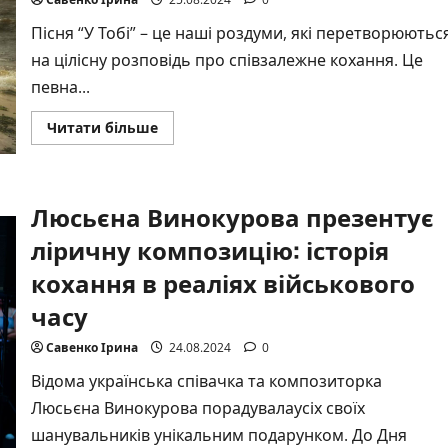
жінок
Пісня “У Тобі” – це наші роздуми, які перетворюютьс
на цілісну розповідь про співзалежне кохання. Це
певна...
Докладніше
Читати більше
про
“У
тобі”:
TAYNA
та
Люсьєна Винокурова презентує
ЛЕВІТ
співають
про
ліричну композицію: історія
важливість
збереження
кохання в реаліях військового
себе
у
часу
стосунках
Савенко Ірина
24.08.2024
0
Відома українська співачка та композиторка
Люсьєна Винокурова порадувалаусіх своїх
шанувальників унікальним подарунком. До Дня