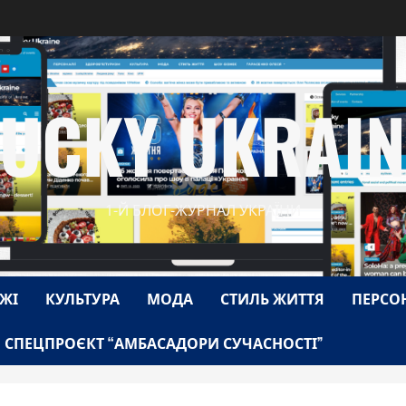
LUCKY UKRAIN
1-Й БЛОГ-ЖУРНАЛ УКРАЇНИ
ЖІ
КУЛЬТУРА
МОДА
СТИЛЬ ЖИТТЯ
ПЕРСО
СПЕЦПРОЄКТ “АМБАСАДОРИ СУЧАСНОСТІ”