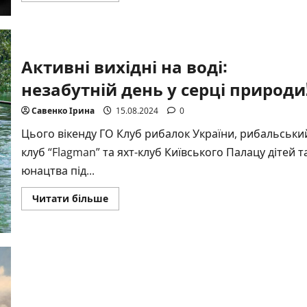
Пісня
“ПтахоLove”
від
GREMO
–
присвята
Активні вихідні на воді:
білоруським
воїнам,
незабутній день у серці природи
що
боронять
Україну
Савенко Ірина
15.08.2024
0
пліч-
о-
Цього вікенду ГО Клуб рибалок України, рибальськи
пліч
з
клуб “Flagman” та яхт-клуб Київського Палацу дітей т
українськими
захисниками
юнацтва під...
Докладніше
Читати більше
про
Активні
вихідні
на
воді:
незабутній
день
у
серці
природи!