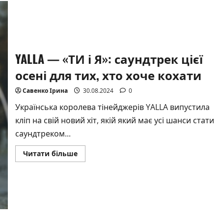
з
пасхалками
від
співака
MARSIK
YALLA — «ТИ і Я»: саундтрек цієї
осені для тих, хто хоче кохати
Савенко Ірина
30.08.2024
0
Українська королева тінейджерів YALLA випустила
кліп на свій новий хіт, якій який має усі шанси стати
саундтреком...
Докладніше
Читати більше
про
YALLA
—
«ТИ
і
Я»:
саундтрек
цієї
осені