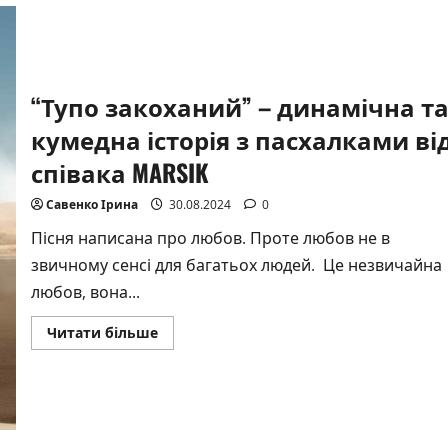
все
пам’ятають:
GEREGA
та
Golubenko
представили
дует
“Тупо закоханий” – динамічна т
“Одинокі
поверхи”
кумедна історія з пасхалками ві
співака MARSIK
Савенко Ірина
30.08.2024
0
Пісня написана про любов. Проте любов не в
звичному сенсі для багатьох людей. Це незвичайна
любов, вона...
Докладніше
Читати більше
про
“Тупо
закоханий”
–
динамічна
та
кумедна
історія