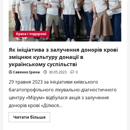
її
благодійна
місія
у
Лос-
Анджелесі
Краса і подорожі
Як ініціатива з залучення донорів крові
зміцнює культуру донації в
українському суспільстві
Савенко Ірина
30.05.2023
0
29 травня 2023 за ініціативи київського
багатопрофільного лікувально-діагностичного
центру «Мірум» відбулася акція з залучення
донорів крові «Ділюся...
Докладніше
Читати більше
про
Як
ініціатива