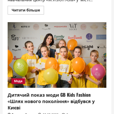
Докладніше
Читати більше
про
Українські
лікарі
Оксана
та
Назарій
Михайлюк
відкрили
навчальний
центр
в
Малайзії
Мода
Дитячий показ моди GB Kids Fashion
«Шлях нового покоління» відбувся у
Києві