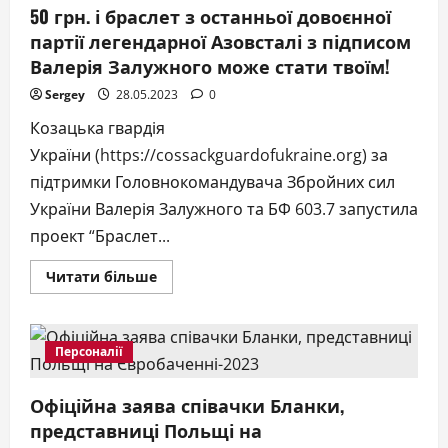
50 грн. і браслет з останньої довоєнної
партії легендарної Азовсталі з підписом
Валерія Залужного може стати твоїм!
Sergey
28.05.2023
0
Козацька гвардія
України (https://cossackguardofukraine.org) за
підтримки Головнокомандувача Збройних сил
України Валерія Залужного та БФ 603.7 запустила
проект “Браслет...
Докладніше
Читати більше
про
50
грн.
і
браслет
Персоналії
з
останньої
довоєнної
Офіційна заява співачки Бланки,
партії
легендарної
представниці Польщі на
Азовсталі
з