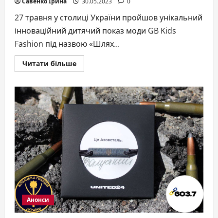
Савенко Ірина
30.05.2023
0
27 травня у столиці України пройшов унікальний
інноваційний дитячий показ моди GB Kids
Fashion під назвою «Шлях...
Докладніше
Читати більше
про
Дитячий
показ
моди
GB
Kids
Fashion
«Шлях
нового
покоління»
відбувся
у
Києві
Анонси