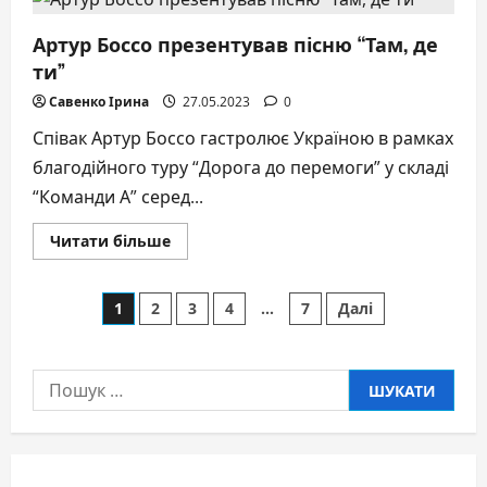
«Вересень»
на
Миколайчук
Артур Боссо презентував пісню “Там, де
OPEN
ти”
Савенко Ірина
27.05.2023
0
Співак Артур Боссо гастролює Україною в рамках
благодійного туру “Дорога до перемоги” у складі
“Команди А” серед...
Докладніше
Читати більше
про
Артур
Боссо
Пагінація
презентував
1
2
3
4
…
7
Далі
пісню
“Там,
записів
де
ти”
Пошук: