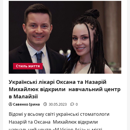
з
залучення
донорів
крові
зміцнює
культуру
донації
в
українському
суспільстві
Стиль життя
Українські лікарі Оксана та Назарій
Михайлюк відкрили навчальний центр
в Малайзії
Савенко Ірина
30.05.2023
0
Відомі у всьому світі українські стоматологи
Назарій та Оксана Михайлюк відкрили
навчальний центр «M.Vision Asia» у місті...