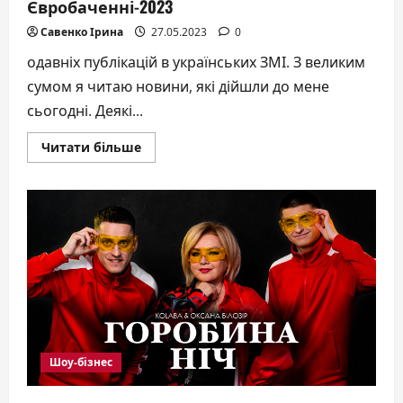
Євробаченні-2023
підписом
Валерія
Савенко Ірина
27.05.2023
0
Залужного
може
стати
одавніх публікацій в українських ЗМІ. З великим
твоїм!
сумом я читаю новини, які дійшли до мене
сьогодні. Деякі...
Докладніше
Читати більше
про
Офіційна
заява
співачки
Бланки,
представниці
Польщі
на
Євробаченні-2023
Шоу-бізнес