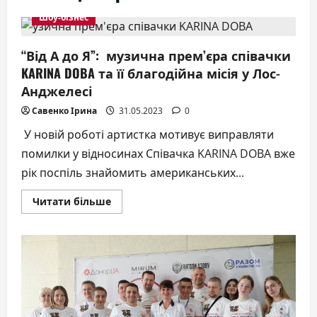
Шоу-бізнес
“Від А до Я”: музична прем’єра співачки
KARINA DOBA та її благодійна місія у Лос-
Анджелесі
Савенко Ірина
31.05.2023
0
У новій роботі артистка мотивує виправляти
помилки у відносинах Співачка KARINA DOBA вже
рік поспіль знайомить американських...
Докладніше
Читати більше
про
“Від
А
до
Я”:
музична
прем’єра
співачки
KARINA
DOBA
та