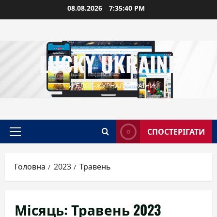
Перейти
08.08.2026
7:35:41 PM
до
вмісту
LUCKY UKRAINE
1-Й БЛОГ-ЖУРНАЛ УКРАЇНИ
СПОСТЕРІГАТИ
Головне
меню
Головна
2023
Травень
Місяць:
Травень 2023