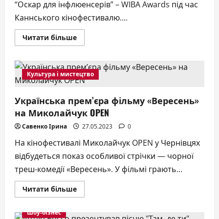
ВІДЕО)
“Оскар для інфлюенсерів” – WIBA Awards під час
Каннського кінофестивалю....
Докладніше
Читати більше
про
“Оскар
для
інфлюенсерів”:
Мей
Культура і мистецтво
Маск
нагородили
в
Українська прем’єра фільму «Вересень»
Каннах
на Миколайчук OPEN
Савенко Ірина
27.05.2023
0
На кінофестивалі Миколайчук OPEN у Чернівцях
відбудеться показ особливої стрічки — чорної
треш-комедії «Вересень». У фільмі грають...
Докладніше
Читати більше
про
Українська
прем’єра
Шоу-бізнес
фільму