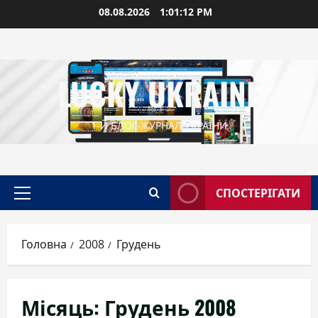
Перейти
08.08.2026
1:01:13 PM
до
вмісту
LUCKY UKRAINE
1-Й БЛОГ-ЖУРНАЛ УКРАЇНИ
СПОСТЕРІГАТИ
Головне
меню
Головна
2008
Грудень
Місяць:
Грудень 2008