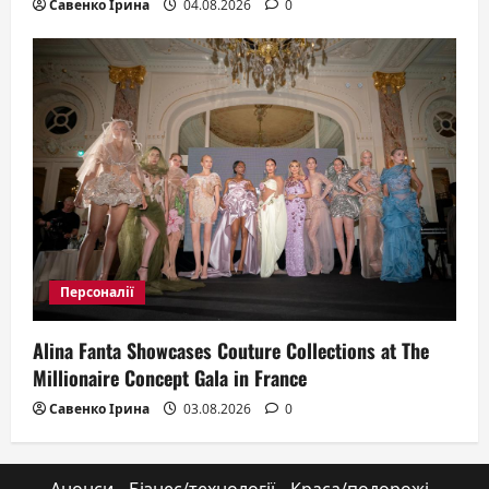
Савенко Ірина
04.08.2026
0
Персоналії
Alina Fanta Showcases Couture Collections at The
Millionaire Concept Gala in France
Савенко Ірина
03.08.2026
0