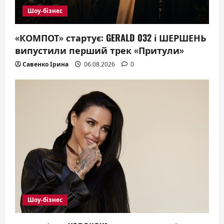
Шоу-бізнес
«КОМПОТ» стартує: GERALD 032 і ШЕРШЕНЬ
випустили перший трек «Притули»
Савенко Ірина
06.08.2026
0
Шоу-бізнес