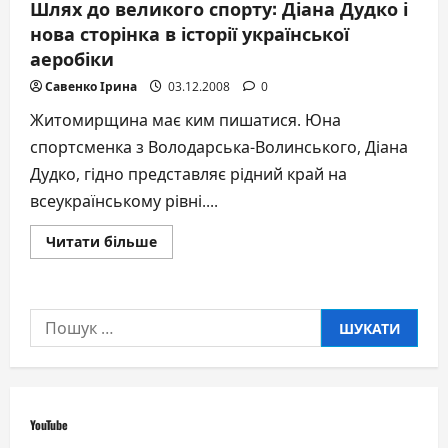
Шлях до великого спорту: Діана Дудко і
нова сторінка в історії української
аеробіки
Савенко Ірина
03.12.2008
0
Житомирщина має ким пишатися. Юна
спортсменка з Володарська-Волинського, Діана
Дудко, гідно представляє рідний край на
всеукраїнському рівні....
Докладніше
Читати більше
про
Шлях
до
великого
спорту:
Пошук:
Діана
Дудко
і
нова
сторінка
в
історії
української
YouTube
аеробіки