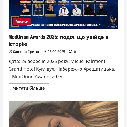
відзняли
на
висоті
1762м
Анонси
MedOrion Awards 2025: подія, що увійде в
історію
Савенко Ірина
26.09.2025
0
Дата: 29 вересня 2025 року Місце: Fairmont
Grand Hotel Kyiv, вул. Набережно-Хрещатицька,
1 MedOrion Awards 2025 —...
Докладніше
Читати більше
про
MedOrion
Awards
2025:
подія,
що
увійде
в
історію