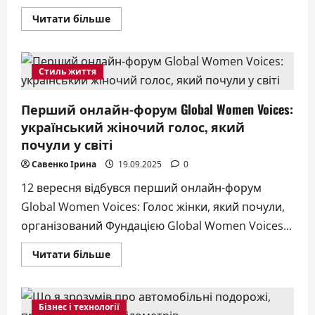
Докладніше
Читати більше
про
VIDNOVA
PsyFORUM
2025
(online)
Стиль життя
Перший онлайн-форум Global Women Voices:
український жіночий голос, який
почули у світі
Савенко Ірина
19.09.2025
0
12 вересня відбувся перший онлайн-форум
Global Women Voices: Голос жінки, який почули,
організований Фундацією Global Women Voices...
Докладніше
Читати більше
про
Перший
онлайн-
форум
Global
Бізнес і технології
Women