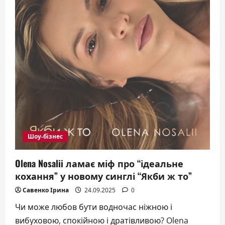
Шоу-бізнес
Olena Nosalii ламає міф про “ідеальне
кохання” у новому синглі “Якби ж то”
Савенко Ірина
24.09.2025
0
Чи може любов бути водночас ніжною і
вибуховою, спокійною і дратівливою? Olena