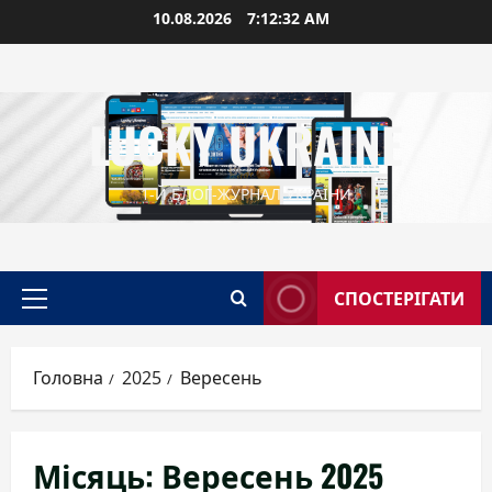
Перейти
10.08.2026
7:12:34 AM
до
вмісту
LUCKY UKRAINE
1-Й БЛОГ-ЖУРНАЛ УКРАЇНИ
СПОСТЕРІГАТИ
Головне
меню
Головна
2025
Вересень
Місяць:
Вересень 2025