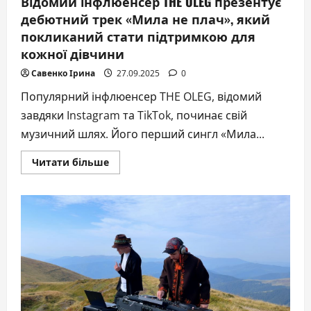
Відомий інфлюенсер THE OLEG презентує
дебютний трек «Мила не плач», який
покликаний стати підтримкою для
кожної дівчини
Савенко Ірина
27.09.2025
0
Популярний інфлюенсер THE OLEG, відомий
завдяки Instagram та TikTok, починає свій
музичний шлях. Його перший сингл «Мила...
Докладніше
Читати більше
про
Відомий
інфлюенсер
THE
OLEG
презентує
дебютний
трек
«Мила
не
плач»,
який
покликаний
стати
підтримкою