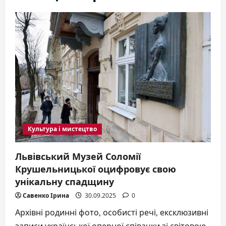
Культура і мистецтво
Львівський Музей Соломії
Крушельницької оцифровує свою
унікальну спадщину
Савенко Ірина
30.09.2025
0
Архівні родинні фото, особисті речі, ексклюзивні