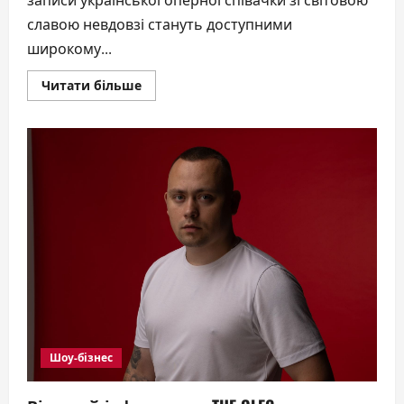
записи української оперної співачки зі світовою
славою невдовзі стануть доступними
широкому...
Докладніше
Читати більше
про
Львівський
Музей
Соломії
Крушельницької
оцифровує
свою
унікальну
спадщину
Шоу-бізнес