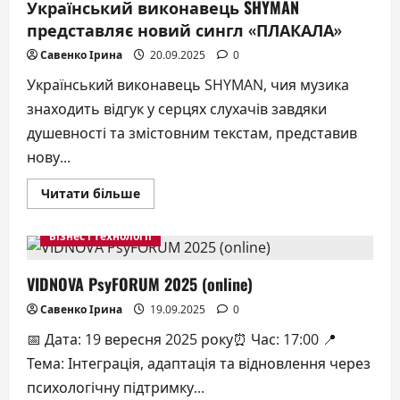
Український виконавець SHYMAN
зберігати
красу
представляє новий сингл «ПЛАКАЛА»
навіть
у
складні
Савенко Ірина
20.09.2025
0
часи
Український виконавець SHYMAN, чия музика
знаходить відгук у серцях слухачів завдяки
душевності та змістовним текстам, представив
нову...
Докладніше
Читати більше
про
Український
виконавець
Бізнес і технології
SHYMAN
представляє
новий
сингл
VIDNOVA PsyFORUM 2025 (online)
«ПЛАКАЛА»
Савенко Ірина
19.09.2025
0
📅 Дата: 19 вересня 2025 року⏰ Час: 17:00 📍
Тема: Інтеграція, адаптація та відновлення через
психологічну підтримку...