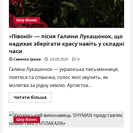
Шоу-бізнес
«Півонії» — пісня Галини Лукашонок, що
надихає зберігати красу навіть у складні
часи
Савенко Ірина
24.09.2025
0
Галина Лукашонок — українська письменниця,
поетеса та співачка, голос якої звучить, як
молитва за рідну землю. Артистка...
Докладніше
Читати більше
про
«Півонії»
—
пісня
Галини
Шоу-бізнес
Лукашонок,
що
надихає