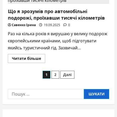
Voices:
український
Що я зрозумів про автомобільні
жіночий
голос,
подорожі, проїхавши тисячі кілометрів
який
почули
у
Савенко Ірина
19.09.2025
0
світі
Раз на кілька років я вирушаю у велику подорож
європейськими країнами, щоб підготувати
якийсь туристичний гід. Зазвичай...
Докладніше
Читати більше
про
Що
я
Пагінація
зрозумів
1
2
Далі
про
автомобільні
записів
подорожі,
проїхавши
тисячі
Пошук:
кілометрів