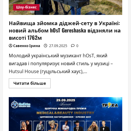
для
кожної
Шоу-бізнес
дівчини
Найвища зйомка діджей-сету в Україні:
новий альбом hOsT Gereshaska відзняли на
висоті 1762м
Савенко Ірина
27.09.2025
0
Молодий український музикант hOsT, який
вигадав і популяризує новий стиль у музиці –
Hutsul House (гуцульський хаус),...
Докладніше
Читати більше
про
Найвища
зйомка
діджей-
сету
в
Україні:
новий
альбом
hOsT
Gereshaska