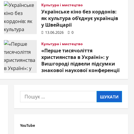
01.07.2026
0
Культура і мистецтво
Українське кіно без кордонів:
як культура об’єднує українців
у Швейцарії
13.06.2026
0
Культура і мистецтво
«Перше тисячоліття
християнства в Україні»: у
Вишгороді підвели підсумки
знакової наукової конференції
16.05.2026
0
Пошук:
»
YouTube