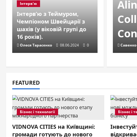
Ali
Інтерв'ю
Інтерв’ю з Теймуром,
Col
Чемпіоном Швейцарії з
шахів (у віковій групі до
Con
16 років).
Олеся Тарасенко
08.06.2024
0
Савенко
FEATURED
Персонал
Бізнес і технології
Бізнес і т
«Є 
VIDNOVA CITIES на Київщині:
Інвестуйт
громади готують до нового
відкрива