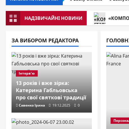
НАДЗВИЧАЙНІ НОВИНИ
«КОМПОТ
ЗА ВИБОРОМ РЕДАКТОРА
ГОЛОВН
Інтерв'ю
13 років і вже зірка:
Катерина Габльовська
про свої святкові традиції
Савенко Ірина
19.12.2025
0
Персонал