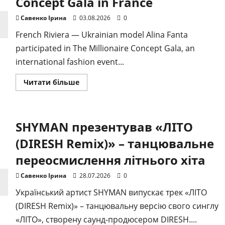
Concept Gala in France
8–
9
серпня
Савенко Ірина
03.08.2026
0
в
Одесі
French Riviera — Ukrainian model Alina Fanta
participated in The Millionaire Concept Gala, an
international fashion event...
Докладніше
Читати більше
про
Alina
Fanta
Showcases
Couture
SHYMAN презентував «ЛІТО
Collections
at
The
(DIRESH Remix)» – танцювальне
Millionaire
Concept
переосмислення літнього хіта
Gala
in
France
Савенко Ірина
28.07.2026
0
Український артист SHYMAN випускає трек «ЛІТО
(DIRESH Remix)» – танцювальну версію свого синглу
«ЛІТО», створену саунд-продюсером DIRESH....