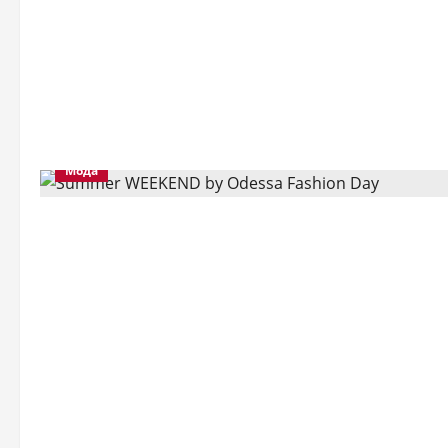
фор
ра
Савенко
Мода