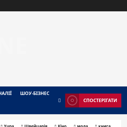
NE
НАЛІЇ
ШОУ-БІЗНЕС
СПОСТЕРІГАТИ
Yuna
Швейцарія
Кіно
мода
книга