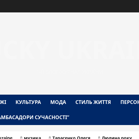
UCKY UKRAI
1-Й БЛОГ-ЖУРНАЛ УКРАЇНИ
ЖІ
КУЛЬТУРА
МОДА
СТИЛЬ ЖИТТЯ
ПЕРСО
АМБАСАДОРИ СУЧАСНОСТІ”
raine
музика
Тарасенко Олеся
Людина року