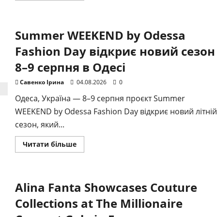
Нова
мують майбутнє відбуд
пісня
VORONOVA
«Сумую
зом
Summer WEEKEND by Odessa
за
собою»
присвячена
Fashion Day відкриє новий сезон
тим,
 Ірина
12.06.2026
0
хто
8–9 серпня в Одесі
втомився
бути
сильним
Савенко Ірина
04.08.2026
0
Одеса, Україна — 8–9 серпня проєкт Summer
WEEKEND by Odessa Fashion Day відкриє новий літній
сезон, який...
Докладніше
Читати більше
про
Summer
WEEKEND
by
Odessa
Alina Fanta Showcases Couture
Fashion
Day
відкриє
Collections at The Millionaire
новий
сезон