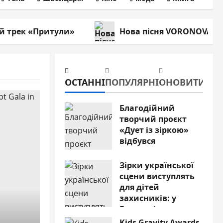
й трек «Притули»
Нова пісня VORONOVA «С
ОСТАННІ
ПОПУЛЯРНІ
ОНОВИТИ
Благодійний
творчий проєкт
«Дует із зіркою»
відбувся
14.07.2026
0
Зірки української
сцени виступлять
для дітей
захисників: у
Буковелі
відбудеться
Kids Gravity Awards