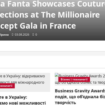
na Fanta Showcases Coutur
lections at The Millionaire
cept Gala in France
 Ірина
03.08.2026
0
Бізнес і технології
ії
ехнології
Business Gravity Award
договори зі штрафом 150
подія, що об’єднала бі
е в Україну:
творчість
ємо нові можливості