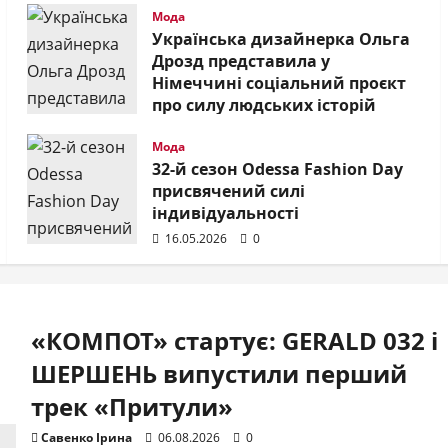
Мода
дставила новий
Українська дизайнерка Ольга
Дрозд представила у
аїномовний трек
Німеччині соціальний проєкт
про силу людських історій
30.05.2026
0
 Ірина
19.07.2026
0
Мода
32-й сезон Odessa Fashion Day
присвячений силі
індивідуальності
16.05.2026
0
«КОМПОТ» стартує: GERALD 032 і
ії
ШЕРШЕНЬ випустили перший
NA та проєкт «На Шапку
трек «Притули»
арували свято дітям в
Савенко Ірина
06.08.2026
0