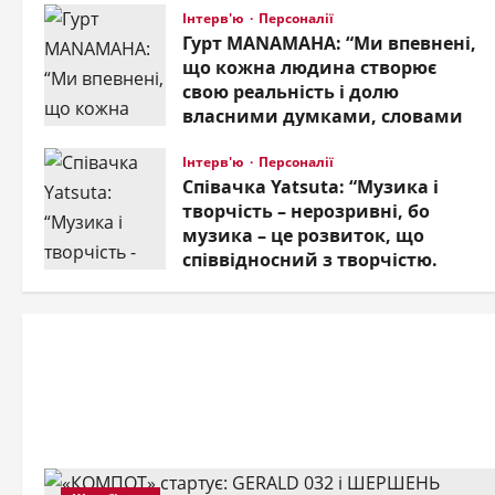
Інтерв'ю
Персоналії
пре
Гурт MANAMAHA: “Ми впевнені,
що кожна людина створює
укр
свою реальність і долю
власними думками, словами
та діями”
Савенко
Інтерв'ю
Персоналії
19.09.2023
0
Співачка Yatsuta: “Музика і
творчість – нерозривні, бо
музика – це розвиток, що
співвідносний з творчістю.
Людина не може існувати без
творчості, яка надихає і
підтримує”
21.08.2023
0
Персонал
TAÝ
под