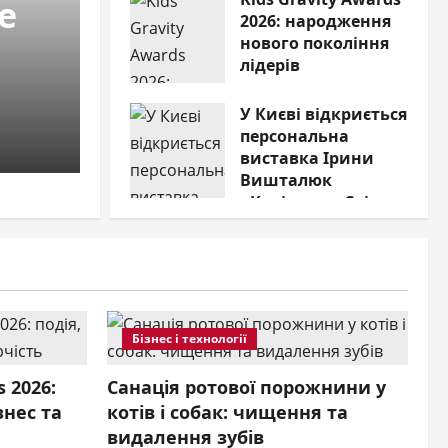
e
благодійний
2026: народження
концерт у межах
нового покоління
проєкту “Фенікс”
лідерів
12.06.2026
0
03.06.2026
0
У Києві відкриється
персональна
виставка Ірини
Вишталюк
«Каріатиди Світла»
30.05.2026
0
Бізнес і технології
s 2026:
Санація ротової порожнини у
знес та
котів і собак: чищення та
видалення зубів