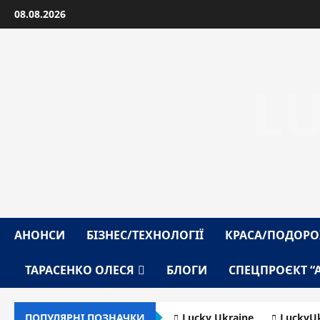
Перейти
08.08.2026
до
вмісту
L
АНОНСИ
БІЗНЕС/ТЕХНОЛОГІЇ
КРАСА/ПОДОРО
ТАРАСЕНКО ОЛЕСЯ
БЛОГИ
СПЕЦПРОЄКТ “
ПОПУЛЯРНІ ПОЗНАЧКИ
Lucky Ukraine
LuckyUk