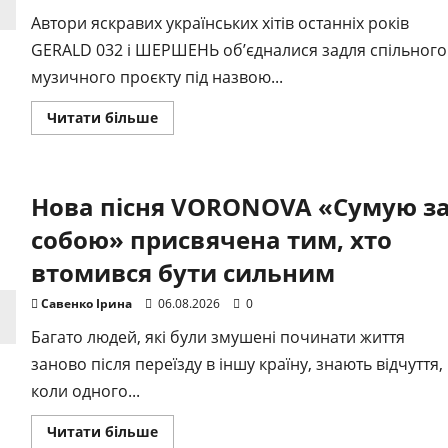
Автори яскравих українських хітів останніх років
но-Франківській обласні
GERALD 032 і ШЕРШЕНЬ об’єдналися задля спільного
ячій лікарні
музичного проєкту під назвою...
Докладніше
Читати більше
 Ірина
14.07.2026
0
про
«КОМПОТ»
стартує:
GERALD
032
Нова пісня VORONOVA «Сумую з
і
ШЕРШЕНЬ
випустили
собою» присвячена тим, хто
перший
трек
втомився бути сильним
«Притули»
Савенко Ірина
06.08.2026
0
Багато людей, які були змушені починати життя
ії
заново після переїзду в іншу країну, знають відчуття,
rning Together: як
коли одного...
йцарія та Україна
Докладніше
Читати більше
про