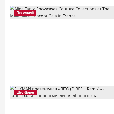
Персоналії
Шоу-бізнес