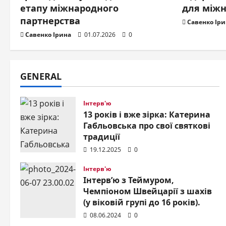
тис
етапу міжнародного
для міжн
партнерства
Ілл
Савенко Іри
Савенко Ірина
01.07.2026
0
укр
Савенко
GENERAL
Інтерв'ю
13 років і вже зірка: Катерина
Габльовська про свої святкові
традиції
19.12.2025
0
Персонал
Інтерв'ю
Ass
Інтерв’ю з Теймуром,
Чемпіоном Швейцарії з шахів
між
(у віковій групі до 16 років).
08.06.2024
0
аль