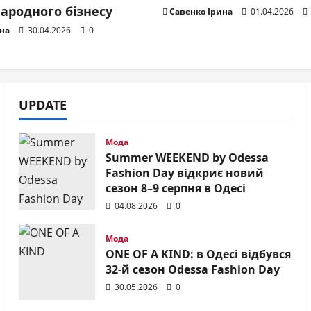
яч євро»: саундпродюсе
ародного бізнесу
Савенко Ірина
01.04.2026
я Масютка про секрети
на
30.04.2026
0
аїнського шоу-бізнесу
 Ірина
27.07.2026
0
UPDATE
Мода
Summer WEEKEND by Odessa
Fashion Day відкриє новий
сезон 8–9 серпня в Одесі
04.08.2026
0
ії
ia Ahhatt здобула
Мода
ONE OF A KIND: в Одесі відбувся
32-й сезон Odessa Fashion Day
народну нагороду за клі
30.05.2026
0
бому “Born in Kyiv” та