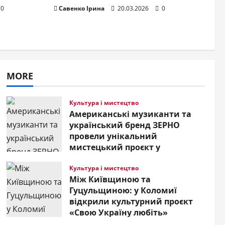
р
0
Савенко Ірина
20.03.2026
0
MORE
Культура і мистецтво
Американські музиканти та
український бренд ЗЕРНО
провели унікальний
мистецький проєкт у
закарпатському селі Буковець
Культура і мистецтво
21.07.2026
0
Між Київщиною та
Гуцульщиною: у Коломиї
п з
відкрили культурний проєкт
«Свою Україну любіть»