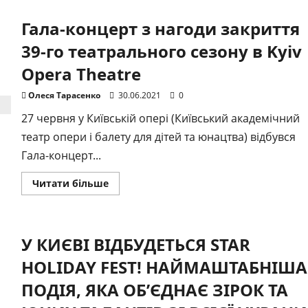
презентували
платформу
Гала-концерт з нагоди закриття
для
просування
артиста
39-го театрального сезону в Kyiv
Opera Theatre
Олеся Тарасенко
30.06.2021
0
27 червня у Київській опері (Київський академічний
театр опери і балету для дітей та юнацтва) відбувся
Гала-концерт...
Докладніше
Читати більше
про
Гала-
концерт
з
нагоди
У КИЄВІ ВІДБУДЕТЬСЯ STAR
закриття
39-
го
HOLIDAY FEST! НАЙМАШТАБНІША
театрального
сезону
ПОДІЯ, ЯКА ОБ’ЄДНАЄ ЗІРОК ТА
в
Kyiv
Opera