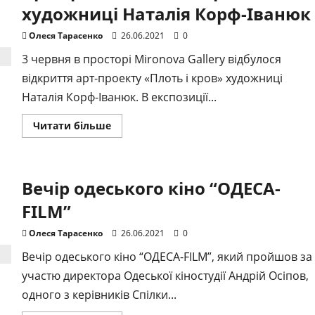
художниці Наталія Корф-Іванюк
Олеся Тарасенко
26.06.2021
0
3 червня в просторі Mironova Gallery відбулося
відкриття арт-проекту «Плоть і кров» художниці
Наталія Корф-Іванюк. В експозиції...
Докладніше
Читати більше
про
Арт-
проект
«Плоть
і
Вечір одеського кіно “ОДЕСА-
кров»
художниці
Наталія
FILM”
Корф-
Іванюк
Олеся Тарасенко
26.06.2021
0
Вечір одеського кіно “ОДЕСА-FILM”, який пройшов за
участю директора Одеської кіностудії Андрій Осіпов,
одного з керівників Спілки...