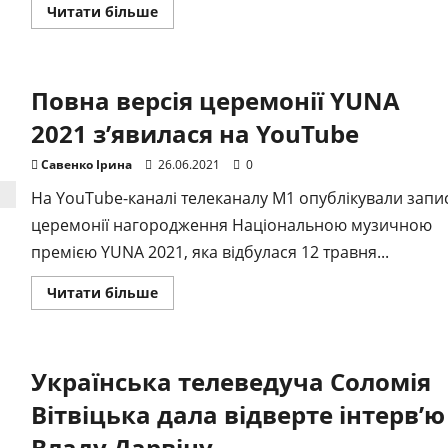
Докладніше
Читати більше
про
Вечір
одеського
кіно
“ОДЕСА-
Повна версія церемонії YUNA
FILM”
2021 з’явилася на YouTube
Савенко Ірина
26.06.2021
0
На YouTube-каналі телеканалу М1 опублікували запи
церемонії нагородження Національною музичною
премією YUNA 2021, яка відбулася 12 травня...
Докладніше
Читати більше
про
Повна
версія
церемонії
YUNA
Українська телеведуча Соломія
2021
з’явилася
на
Вітвіцька дала відверте інтерв’ю
YouTube
Владу Дарвіну