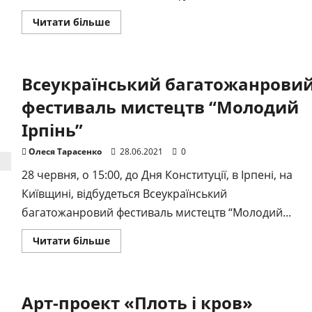
Докладніше
Читати більше
про
Олег
Кензов
запалив
на
Всеукраїнський багатожанрови
сцені
BAKKARA
RIVER
фестиваль мистецтв “Молодий
PARTY
посеред
Ірпінь”
Дніпра
Олеся Тарасенко
28.06.2021
0
28 червня, о 15:00, до Дня Конституції, в Ірпені, на
Київщині, відбудеться Всеукраїнський
багатожанровий фестиваль мистецтв “Молодий...
Докладніше
Читати більше
про
Всеукраїнський
багатожанровий
фестиваль
мистецтв
Арт-проект «Плоть і кров»
“Молодий
Ірпінь”