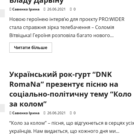
Савенко Ірина
26.06.2021
0
Новою героїнею інтерв’ю для проєкту PRO:WIDER
стала справжня зірка телебачення – Соломія
Вітвіцька! Героїня розповіла багато нового...
Докладніше
Читати більше
про
Українська
телеведуча
Соломія
Вітвіцька
Український рок-гурт “DNK
дала
відверте
інтерв’ю
RomaNa” презентує пісню на
Владу
Дарвіну
соціально-політичну тему “Коло
за колом”
Савенко Ірина
26.06.2021
0
“Коло за колом” – пісня, що відгукнеться в серцях усі
українців. Нам видається, що кожного дня ми...