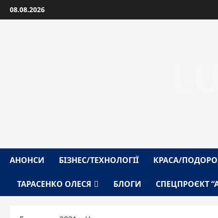
Перейти
08.08.2026
до
вмісту
L
АНОНСИ
БІЗНЕС/ТЕХНОЛОГІЇ
КРАСА/ПОДОРО
ТАРАСЕНКО ОЛЕСЯ
БЛОГИ
СПЕЦПРОЄКТ “