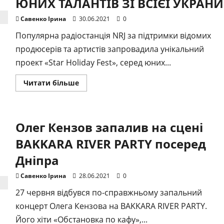
ЮНИХ ТАЛАНТІВ ЗІ ВСІЄЇ УКРАНИ
Theatre
Савенко Ірина
30.06.2021
0
Популярна радіостанція NRJ за підтримки відомих
продюсерів та артистів запровадила унікальний
проект «Star Holiday Fest», серед юних...
Докладніше
Читати більше
про
У
КИЄВІ
ВІДБУДЕТЬСЯ
STAR
Олег Кензов запалив на сцені
HOLIDAY
FEST!
НАЙМАШТАБНІША
BAKKARA RIVER PARTY посеред
ПОДІЯ,
ЯКА
Дніпра
ОБ’ЄДНАЄ
ЗІРОК
ТА
Савенко Ірина
28.06.2021
0
ЮНИХ
ТАЛАНТІВ
27 червня відбувся по-справжньому запальний
ЗІ
ВСІЄЇ
концерт Олега Кензова на BAKKARA RIVER PARTY.
УКРАНИ
Його хіти «Обстановка по кафу»,...