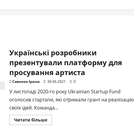
Українські розробники
презентували платформу для
просування артиста
Савенко Ірина
30.06.2021
0
У листопаді 2020-го року Ukrainian Startup Fund
оголосив стартапи, які отримали грант на реалізацію
своїх ідей. Команда...
Докладніше
Читати більше
про
Українські
розробники