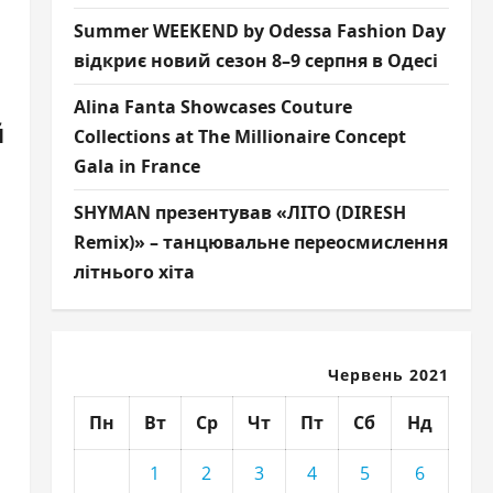
Summer WEEKEND by Odessa Fashion Day
відкриє новий сезон 8–9 серпня в Одесі
Alina Fanta Showcases Couture
й
Collections at The Millionaire Concept
Gala in France
SHYMAN презентував «ЛІТО (DIRESH
Remix)» – танцювальне переосмислення
літнього хіта
Червень 2021
Пн
Вт
Ср
Чт
Пт
Сб
Нд
1
2
3
4
5
6