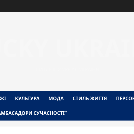
UCKY UKRAI
1-Й БЛОГ-ЖУРНАЛ УКРАЇНИ
ЖІ
КУЛЬТУРА
МОДА
СТИЛЬ ЖИТТЯ
ПЕРСО
АМБАСАДОРИ СУЧАСНОСТІ”