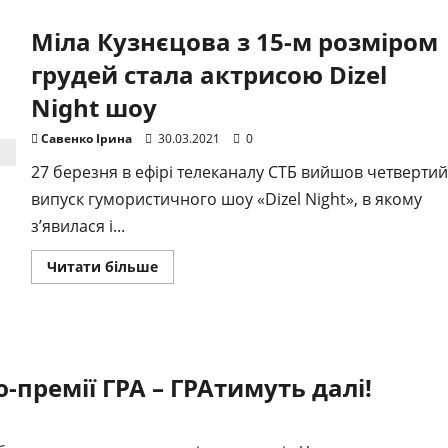
прем’єра
пригодницького
Міла Кузнєцова з 15-м розміром
екшена
на
онлайн-
грудей стала актрисою Dizel
платформі
SWEET.TV
Night шоу
Савенко Ірина
30.03.2021
0
27 березня в ефірі телеканалу СТБ вийшов четвертий
випуск гумористичного шоу «Dizel Night», в якому
з’явилася і...
Докладніше
Читати більше
про
Міла
Кузнєцова
з
15-
м
розміром
грудей
-премії ГРА – ГРАтимуть далі!
стала
актрисою
Dizel
Night
шоу