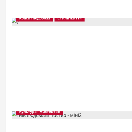
Краса і подорожі
Стиль життя
Культура і мистецтво