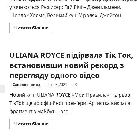
уточнюється Режисер: Гай Річі – Джентльмени,
Шерлок Холмс, Великий куш У ролях: Джейсон...
Докладніше
Читати більше
про
Нова
стрічка
Гая
Річі
ULIANA ROYCE підірвала Тік Тoк,
–
“ГНІВ
ЛЮДСЬКИЙ”
встановивши новий рекорд з
з
Джейсоном
перегляду одного відео
Стейтемом
у
головній
Савенко Ірина
27.03.2021
0
ролі.
Прем’єра
Новий кліп ULIANA ROYCE «Мои Правила» підірвав
фільму
в
TikTok ще до офіційної прем’єри. Артистка виклала
Україні
запланована
фрагмент з майбутнього...
на
22
квітня
Докладніше
Читати більше
2021
про
ULIANA
ROYCE