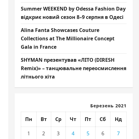
Summer WEEKEND by Odessa Fashion Day
відкриє новий сезон 8–9 серпня в Одесі
Alina Fanta Showcases Couture
Collections at The Millionaire Concept
Gala in France
SHYMAN презентував «ЛІТО (DIRESH
Remix)» – танцювальне переосмислення
літнього хіта
Березень 2021
Пн
Вт
Ср
Чт
Пт
Сб
Нд
1
2
3
4
5
6
7
: