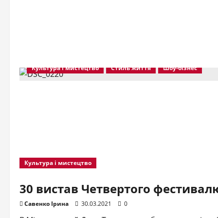
Культура і мистецтво
Стиль життя
Шоу-бізнес
Культура і мистецтво
30 вистав Четвертого фестивалю
Савенко Ірина
30.03.2021
0