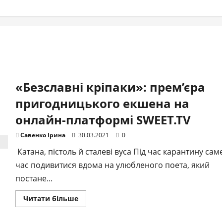
«Безславні кріпаки»: прем’єра
пригодницького екшена на
онлайн-платформі SWEET.TV
Савенко Ірина
30.03.2021
0
Катана, пістоль й сталеві вуса Під час карантину сам
час подивитися вдома на улюбленого поета, який
постане...
Докладніше
Читати більше
про
«Безславні
кріпаки»: