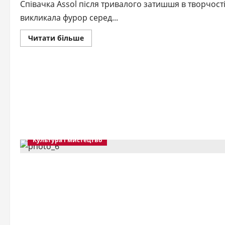
Співачка Assol після тривалого затишшя в творчост
викликала фурор серед...
Докладніше
Читати більше
про
«Параноя»
стала
причиною
творчого
мовчання
Assol
Культура і мистецтво