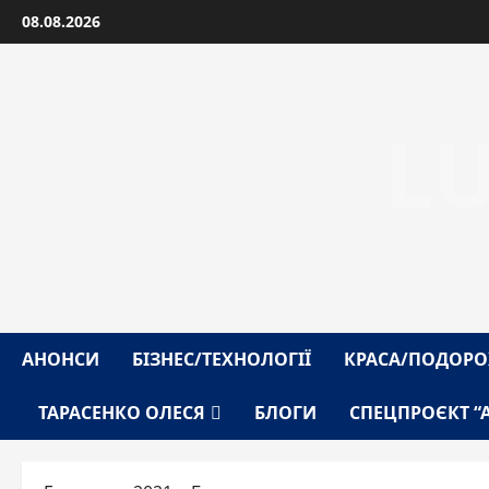
Перейти
08.08.2026
до
вмісту
L
АНОНСИ
БІЗНЕС/ТЕХНОЛОГІЇ
КРАСА/ПОДОРО
ТАРАСЕНКО ОЛЕСЯ
БЛОГИ
СПЕЦПРОЄКТ “