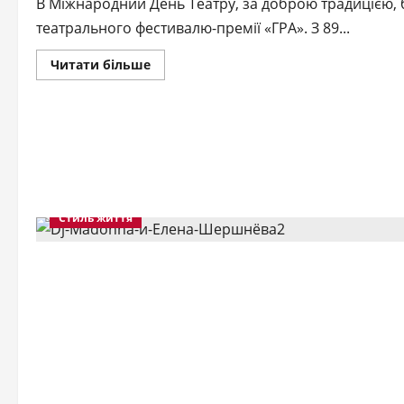
В Міжнародний День Театру, за доброю традицією, 
театрального фестивалю-премії «ГРА». З 89...
Докладніше
Читати більше
про
30
вистав
Четвертого
фестивалю-
премії
ГРА
–
ГРАтимуть
далі!
Стиль життя