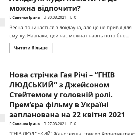
бив
дружину
можна відпочити?
Савенко Ірина
30.03.2021
0
Весна починається з локдауна, але це не привід для
смутку. Навпаки, цей час можна і навіть потрібно...
Докладніше
Читати більше
про
Локдаун:
куди
поїхати
та
Нова стрічка Гая Річі – “ГНІВ
де
можна
відпочити?
ЛЮДСЬКИЙ” з Джейсоном
Стейтемом у головній ролі.
Прем’єра фільму в Україні
запланована на 22 квітня 2021
Савенко Ірина
27.03.2021
0
“ГНІВ ЛЮДСЬКИЙ” Жанр: екшн, трилер Хронометраж