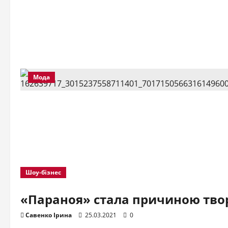
Мода
Шоу-бізнес
«Параноя» стала причиною тво
Савенко Ірина
25.03.2021
0