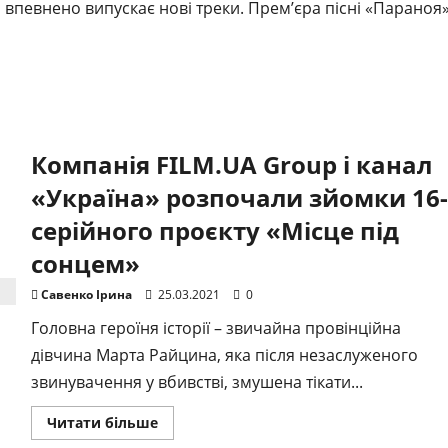
і впевнено випускає нові треки. Прем’єра пісні «Параноя
Компанія FILM.UA Group і канал
«Україна» розпочали зйомки 16-
серійного проєкту «Місце під
сонцем»
Савенко Ірина
25.03.2021
0
Головна героїня історії – звичайна провінційна
дівчина Марта Райцина, яка після незаслуженого
звинувачення у вбивстві, змушена тікати...
Докладніше
Читати більше
про