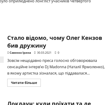
було оприлюднено лонгліст учасників Четвертого
Стало відомо, чому Олег Кензов
бив дружину
Савенко Ірина
30.03.2021
0
Зовсім нещодавно преса голосно обговорювала
сенсаційне інтерв’ю Dj Madonnа (Наталії Ярмоленко),
в якому артистка зізналася, що піддавалася...
Докладніше
Читати більше
про
Стало
відомо,
чому
Олег
Локдаун: куди поїхати та де
Кензов