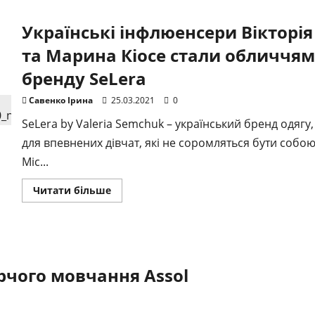
підірвала
Тік
Українські інфлюенсери Вікторія
Тoк,
встановивши
новий
та Марина Кіосе стали обличчям
рекорд
з
бренду SeLera
перегляду
одного
відео
Савенко Ірина
25.03.2021
0
SeLera by Valeria Semchuk – український бренд одягу,
для впевнених дівчат, які не соромляться бути собою
Міс...
Докладніше
Читати більше
про
Українські
інфлюенсери
Вікторія
та
Марина
Кіосе
стали
рчого мовчання Assol
обличчям
бренду
SeLera