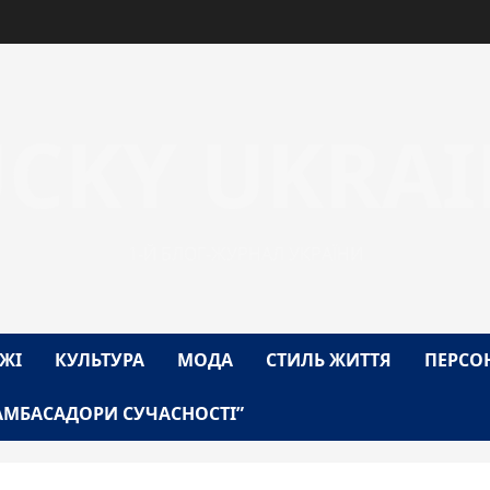
UCKY UKRAI
1-Й БЛОГ-ЖУРНАЛ УКРАЇНИ
ЖІ
КУЛЬТУРА
МОДА
СТИЛЬ ЖИТТЯ
ПЕРСО
АМБАСАДОРИ СУЧАСНОСТІ”