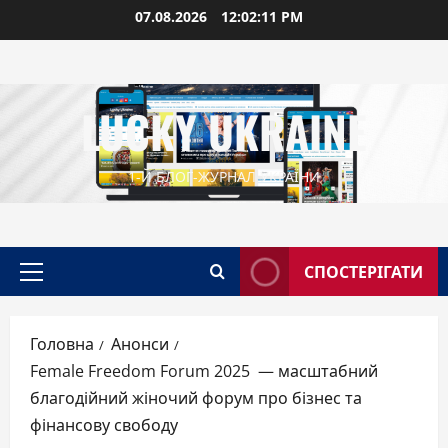
Перейти
07.08.2026
12:02:12 PM
до
вмісту
LUCKY UKRAINE
1-Й БЛОГ-ЖУРНАЛ УКРАЇНИ
СПОСТЕРІГАТИ
Головне
меню
Головна
Анонси
Female Freedom Forum 2025 — масштабний
благодійний жіночий форум про бізнес та
фінансову свободу