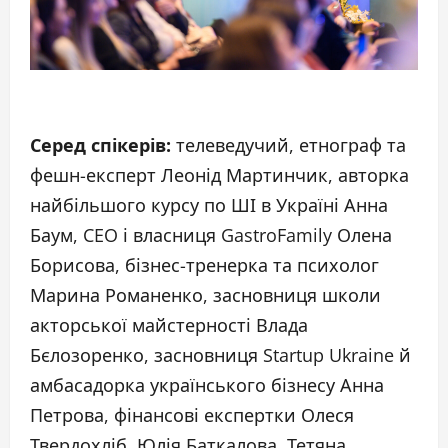
Серед спікерів:
телеведучий, етнограф та
фешн-експерт Леонід Мартинчик, авторка
найбільшого курсу по ШІ в Україні Анна
Баум, CEO і власниця GastroFamily Олена
Борисова, бізнес-тренерка та психолог
Марина Романенко, засновниця школи
акторської майстерності Влада
Бєлозоренко, засновниця Startup Ukraine й
амбасадорка українського бізнесу Анна
Петрова, фінансові експертки Олеся
Твердохліб, Юлія Баткалова, Тетяна