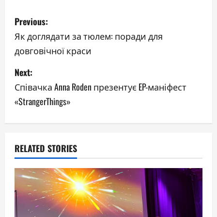
P
Previous:
o
Як доглядати за тюлем: поради для
довговічної краси
s
Next:
t
Співачка Anna Roden презентує EP-маніфест
n
«StrangerThings»
a
v
RELATED STORIES
i
g
a