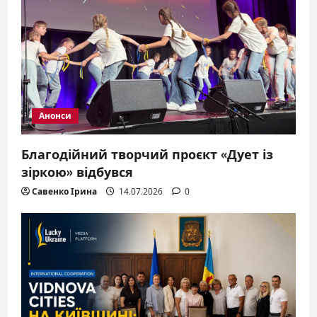
t
i
o
n
Анонси
Благодійний творчий проєкт «Дует із
зіркою» відбувся
Савенко Ірина
14.07.2026
0