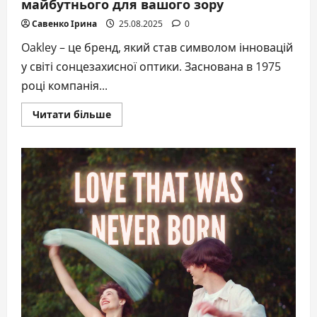
майбутнього для вашого зору
Савенко Ірина
25.08.2025
0
Oakley – це бренд, який став символом інновацій
у світі сонцезахисної оптики. Заснована в 1975
році компанія...
Докладніше
Читати більше
про
Сонцезахисні
окуляри
Oakley:
технології
майбутнього
для
вашого
зору