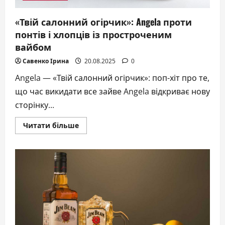
«Твій салонний огірчик»: Angela проти
понтів і хлопців із простроченим
вайбом
Савенко Ірина
20.08.2025
0
Angela — «Твій салонний огірчик»: поп-хіт про те,
що час викидати все зайве Angela відкриває нову
сторінку...
Докладніше
Читати більше
про
«Твій
салонний
огірчик»:
Angela
проти
понтів
і
хлопців
із
простроченим
вайбом