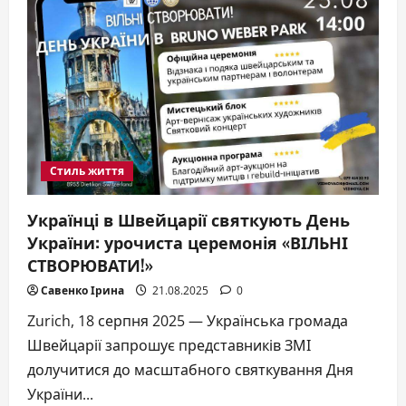
Malatskovska
—
романтична
комедія
про
майже-
кохання
Стиль життя
Українці в Швейцарії святкують День
України: урочиста церемонія «ВІЛЬНІ
СТВОРЮВАТИ!»
Савенко Ірина
21.08.2025
0
Zurich, 18 серпня 2025 — Українська громада
Швейцарії запрошує представників ЗМІ
долучитися до масштабного святкування Дня
України...