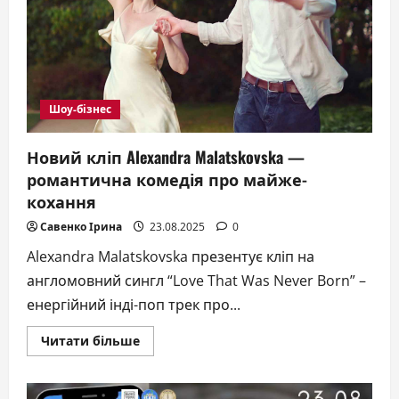
Шоу-бізнес
Новий кліп Alexandra Malatskovska —
романтична комедія про майже-
кохання
Савенко Ірина
23.08.2025
0
Alexandra Malatskovska презентує кліп на
англомовний сингл “Love That Was Never Born” –
енергійний інді-поп трек про...
Докладніше
Читати більше
про
Новий
кліп
Alexandra