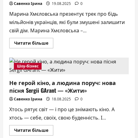
Савенко Ірина
19.08.2025
0
Марина Хмєловська презентує трек про бідь
мільйонів українців, які були змушені залишити
свій дім. Марина Хмєловська –...
Докладніше
Читати більше
про
Марина
Хмєловська
презентує
пісню
Шоу-бізнес
«Україна
духовна»
про
Не герой кіно, а людина поруч: нова
біль
всіх
пісня Sergii GArant — «Жити»
українців,
написану
в
Савенко Ірина
18.08.2025
0
перший
місяць
Хтось рятує світ — і про це знімають кіно. А
війни
хтось — себе, своїх, свою буденність. І...
Докладніше
Читати більше
про