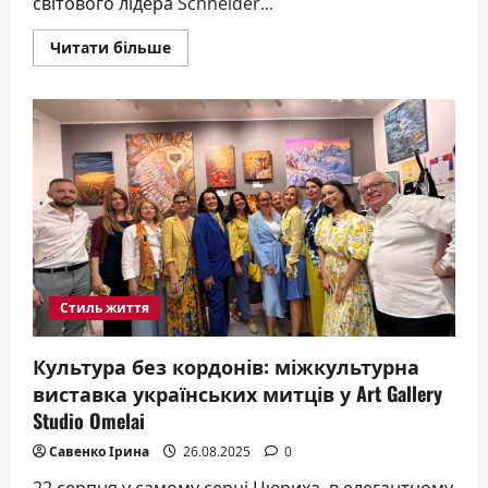
світового лідера Schneider...
Докладніше
Читати більше
про
Розетки
та
вимикачі
Schneider
Electric
Asfora,
Sedna
Design,
Unica
New
Стиль життя
Культура без кордонів: міжкультурна
виставка українських митців у Art Gallery
Studio Omelai
Савенко Ірина
26.08.2025
0