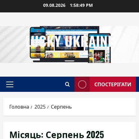
Перейти
09.08.2026
1:58:51 PM
до
вмісту
LUCKY UKRAINE
1-Й БЛОГ-ЖУРНАЛ УКРАЇНИ
СПОСТЕРІГАТИ
Головне
меню
Головна
2025
Серпень
Місяць:
Серпень 2025