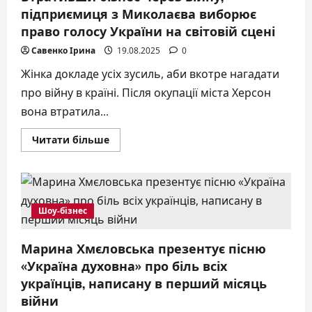
підприємиця з Миколаєва виборює
право голосу України на світовій сцені
Савенко Ірина
19.08.2025
0
Жінка докладе усіх зусиль, аби вкотре нагадати
про війну в країні. Після окупації міста Херсон
вона втратила...
Докладніше
Читати більше
про
Втративши
бізнес
через
війну,
підприємиця
з
Шоу-бізнес
Миколаєва
виборює
право
Марина Хмєловська презентує пісню
голосу
України
«Україна духовна» про біль всіх
на
світовій
українців, написану в перший місяць
сцені
війни