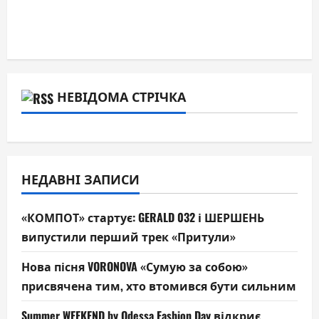
НЕВІДОМА СТРІЧКА
НЕДАВНІ ЗАПИСИ
«КОМПОТ» стартує: GERALD 032 і ШЕРШЕНЬ
випустили перший трек «Притули»
Нова пісня VORONOVA «Сумую за собою»
присвячена тим, хто втомився бути сильним
Summer WEEKEND by Odessa Fashion Day відкриє