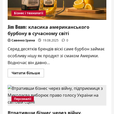
Бізнес і технології
Jim Beam: класика американського
бурбону в сучасному світі
Савенко Ірина
19.08.2025
0
Серед десятків брендів віскі саме бурбон займає
особливу нішу як продукт зі смаком Америки.
Водночас він давно...
Докладніше
Читати більше
про
Jim
Beam:
класика
американського
бурбону
в
Персоналії
сучасному
світі
Втративши бізнес через війну,