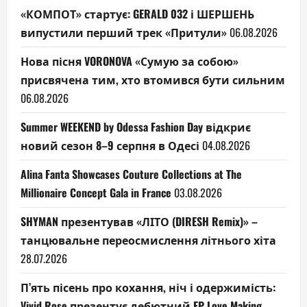
«КОМПОТ» стартує: GERALD 032 і ШЕРШЕНЬ
випустили перший трек «Притули»
06.08.2026
Нова пісня VORONOVA «Сумую за собою»
присвячена тим, хто втомився бути сильним
06.08.2026
Summer WEEKEND by Odessa Fashion Day відкриє
новий сезон 8–9 серпня в Одесі
04.08.2026
Alina Fanta Showcases Couture Collections at The
Millionaire Concept Gala in France
03.08.2026
SHYMAN презентував «ЛІТО (DIRESH Remix)» –
танцювальне переосмислення літнього хіта
28.07.2026
П’ять пісень про кохання, ніч і одержимість:
Vivid Rose презентує дебютний EP Love Making