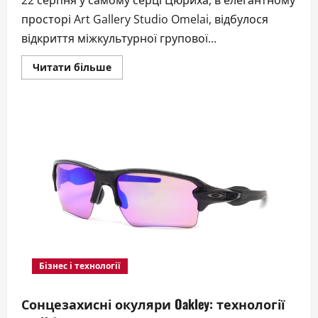
22 серпня у самому серці Цюриха, в елегантному
просторі Art Gallery Studio Omelai, відбулося
відкриття міжкультурної групової...
Докладніше
Читати більше
про
Культура
без
кордонів:
міжкультурна
виставка
українських
митців
у
Art
Gallery
Studio
Omelai
Бізнес і технології
Сонцезахисні окуляри Oakley: технології