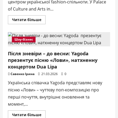
центром української fashion-спільноти. У Palace
of Culture and Arts in...
Докладніше
Читати більше
про
Нова
ера
української
моди:
Шоу-бізнес
FABECH
Fashion
Week
відбудеться
Після зневіри – до весни: Yagoda
9–
презентує пісню «Лови», натхненну
10
травня
концертом Dua Lipa
у
Мукачеві
Савенко Ірина
21.03.2026
0
Українська співачка Yagoda представляє нову
пісню «Лови» – чуттєву поп-композицію про
перші почуття, внутрішнє оновлення та
момент,...
Докладніше
Читати більше