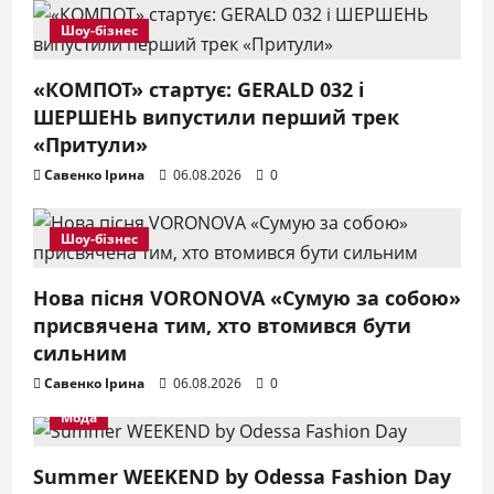
Шоу-бізнес
«КОМПОТ» стартує: GERALD 032 і
ШЕРШЕНЬ випустили перший трек
«Притули»
Савенко Ірина
06.08.2026
0
Шоу-бізнес
Нова пісня VORONOVA «Сумую за собою»
присвячена тим, хто втомився бути
сильним
Савенко Ірина
06.08.2026
0
Мода
Summer WEEKEND by Odessa Fashion Day