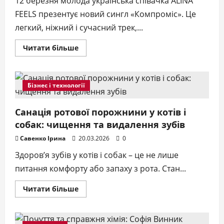
12 березня молода українська співачка ALINA
FEELS презентує новий сингл «Компроміс». Це
легкий, ніжний і сучасний трек,...
Докладніше
Читати більше
про
Кохання
після
розчарувань
і
Бізнес і технології
компромісів:
ALINA
FEELS
показала
Санація ротової порожнини у котів і
новий
собак: чищення та видалення зубів
весняний
трек
Савенко Ірина
20.03.2026
0
Здоров’я зубів у котів і собак – це не лише
питання комфорту або запаху з рота. Стан...
Докладніше
Читати більше
про
Санація
ротової
порожнини
у