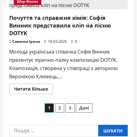
Шоу-бізнес
котів
і
собак:
чищення
Почуття та справжня хімія: Софія
та
Винник представила кліп на пісню
видалення
зубів
DOTYK
Савенко Ірина
18.03.2026
0
Молода українська співачка Софія Винник
презентує лірично-палку композицію DOTYK.
Композиція, створена у співпраці з авторкою
Веронікою Климець,...
Докладніше
Читати більше
про
Почуття
та
справжня
Пагінація
1
2
3
Далі
хімія:
Софія
Винник
записів
представила
кліп
Пошук:
на
пісню