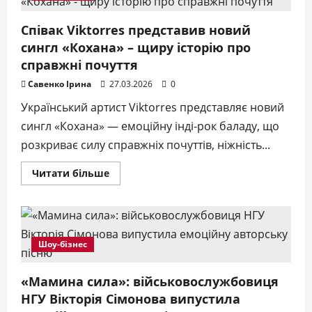
THE
OLEG
презентує
Співак Viktorres представив новий
трек
сингл «Кохана» – щиру історію про
«Молодість»,
який
справжні почуття
стає
новим
Савенко Ірина
27.03.2026
0
хітом
у
ТікТок
Український артист Viktorres представляє новий
сингл «Кохана» — емоційну інді-рок баладу, що
розкриває силу справжніх почуттів, ніжність...
Докладніше
Читати більше
про
Співак
Viktorres
представив
новий
сингл
«Кохана»
Шоу-бізнес
–
щиру
історію
«Мамина сила»: військовослужбовиця
про
справжні
НГУ Вікторія Сімонова випустила
почуття