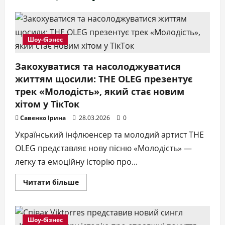
Шоу-бізнес
Закохуватися та насолоджуватися
життям щосили: THE OLEG презентує
трек «Молодість», який стає новим
хітом у ТікТок
Савенко Ірина
28.03.2026
0
Український інфлюенсер та молодий артист THE
OLEG представляє нову пісню «Молодість» —
легку та емоційну історію про...
Докладніше
Читати більше
про
Закохуватися
та
насолоджуватися
життям
Шоу-бізнес
щосили: