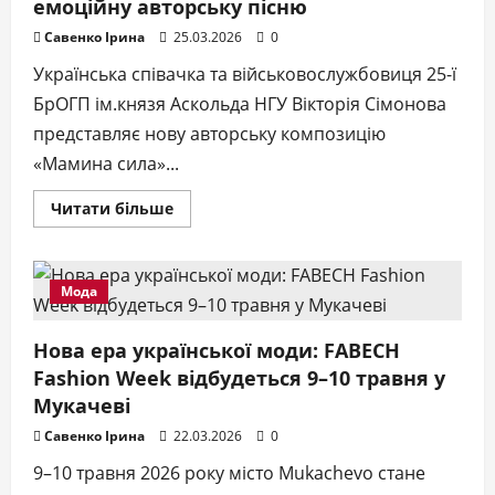
емоційну авторську пісню
Савенко Ірина
25.03.2026
0
Українська співачка та військовослужбовиця 25-ї
БрОГП ім.князя Аскольда НГУ Вікторія Сімонова
представляє нову авторську композицію
«Мамина сила»...
Докладніше
Читати більше
про
«Мамина
сила»:
військовослужбовиця
НГУ
Мода
Вікторія
Сімонова
випустила
емоційну
Нова ера української моди: FABECH
авторську
Fashion Week відбудеться 9–10 травня у
пісню
Мукачеві
Савенко Ірина
22.03.2026
0
9–10 травня 2026 року місто Mukachevo стане