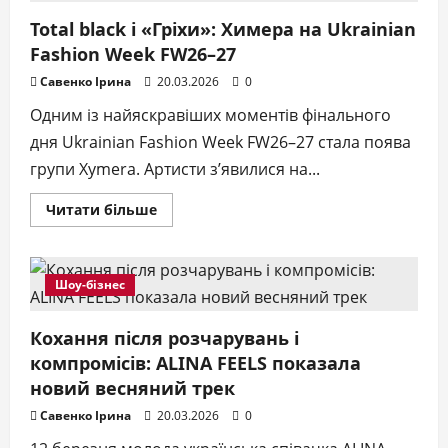
міжнародної
премії
Total black і «Гріхи»: Химера на Ukrainian
BUSINESS
Fashion Week FW26–27
GRAVITY
AWARDS
2026
Савенко Ірина
20.03.2026
0
Одним із найяскравіших моментів фінального
дня Ukrainian Fashion Week FW26–27 стала поява
групи Xymera. Артисти з’явилися на...
Докладніше
Читати більше
про
Total
black
і
«Гріхи»:
Шоу-бізнес
Химера
на
Ukrainian
Fashion
Кохання після розчарувань і
Week
компромісів: ALINA FEELS показала
FW26–
27
новий весняний трек
Савенко Ірина
20.03.2026
0