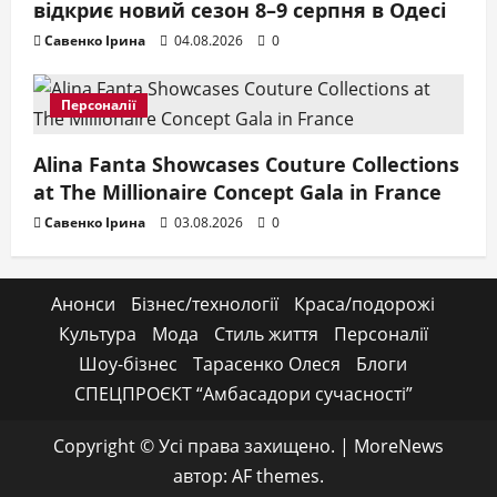
відкриє новий сезон 8–9 серпня в Одесі
Савенко Ірина
04.08.2026
0
Персоналії
Alina Fanta Showcases Couture Collections
at The Millionaire Concept Gala in France
Савенко Ірина
03.08.2026
0
Анонси
Бізнес/технології
Краса/подорожі
Культура
Мода
Стиль життя
Персоналії
Шоу-бізнес
Тарасенко Олеся
Блоги
СПЕЦПРОЄКТ “Амбасадори сучасності”
Copyright © Усі права захищено.
|
MoreNews
автор: AF themes.