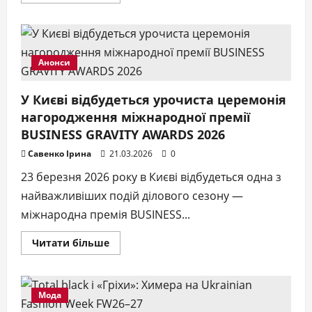
про
Після
зневіри
–
до
весни:
Yagoda
Анонси
презентує
пісню
«Лови»,
У Києві відбудеться урочиста церемонія
натхненну
концертом
нагородження міжнародної премії
Dua
Lipa
BUSINESS GRAVITY AWARDS 2026
Савенко Ірина
21.03.2026
0
23 березня 2026 року в Києві відбудеться одна з
найважливіших подій ділового сезону —
міжнародна премія BUSINESS...
Докладніше
Читати більше
про
У
Києві
відбудеться
урочиста
Мода
церемонія
нагородження