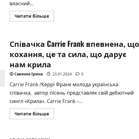
власний...
Докладніше
Читати більше
про
SEVERYNA
кенселить
алєгрову
та
Співачка Carrie Frank впевнена, щ
дарує
хіт
до
кохання, це та сила, що дарує
усіх
Днів
нам крила
народжень
Савенко Ірина
23.01.2024
0
Carrie Frank /Керрі Франк молода українська
співачка, автор пісень представляє свій дебютний
сингл «Крила». Carrie Frank –...
Докладніше
Читати більше
про
Співачка
Carrie
Frank
впевнена,