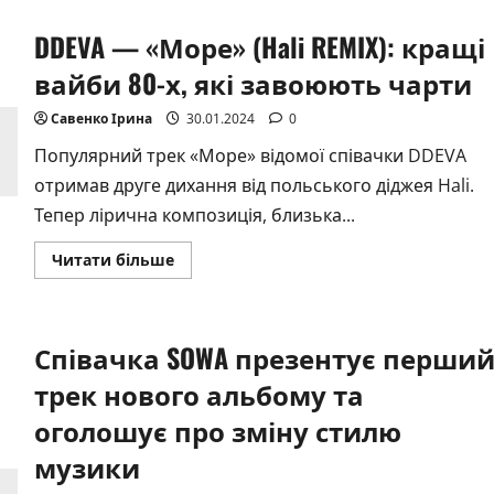
ЕЛЛІС
презентував
DDEVA — «Море» (Hali REMIX): кращі
дебютний
альбом
«Біблія
вайби 80-х, які завоюють чарти
для
злиднів»
Савенко Ірина
30.01.2024
0
Популярний трек «Море» відомої співачки DDEVA
отримав друге дихання від польського діджея Hali.
Тепер лірична композиція, близька...
Докладніше
Читати більше
про
DDEVA
—
«Море»
(Hali
Співачка SOWA презентує перши
REMIX):
кращі
вайби
трек нового альбому та
80-
х,
оголошує про зміну стилю
які
завоюють
музики
чарти