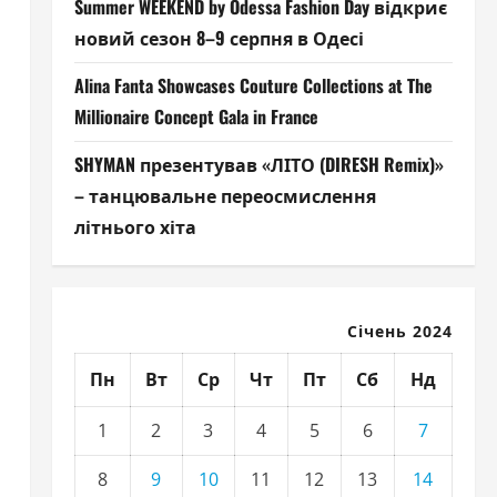
Summer WEEKEND by Odessa Fashion Day відкриє
новий сезон 8–9 серпня в Одесі
Alina Fanta Showcases Couture Collections at The
Millionaire Concept Gala in France
SHYMAN презентував «ЛІТО (DIRESH Remix)»
– танцювальне переосмислення
літнього хіта
Січень 2024
Пн
Вт
Ср
Чт
Пт
Сб
Нд
1
2
3
4
5
6
7
8
9
10
11
12
13
14