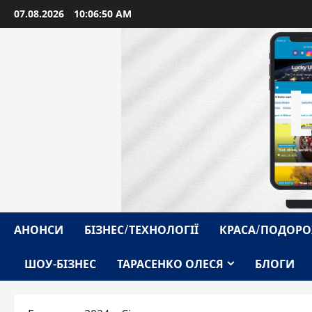
Перейти
07.08.2026
10:06:51 AM
до
вмісту
АНОНСИ
БІЗНЕС/ТЕХНОЛОГІЇ
КРАСА/ПОДОРО
ШОУ-БІЗНЕС
ТАРАСЕНКО ОЛЕСЯ
БЛОГИ