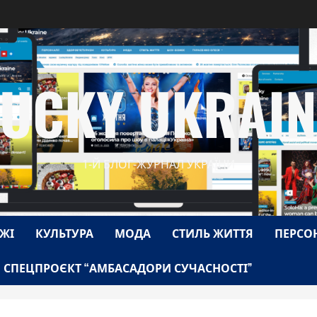
LUCKY UKRAIN
1-Й БЛОГ-ЖУРНАЛ УКРАЇНИ
ЖІ
КУЛЬТУРА
МОДА
СТИЛЬ ЖИТТЯ
ПЕРСО
СПЕЦПРОЄКТ “АМБАСАДОРИ СУЧАСНОСТІ”