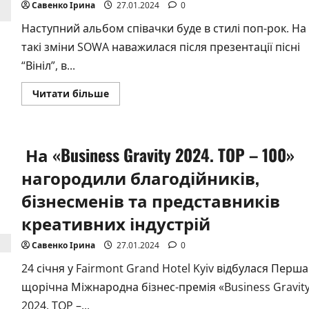
Савенко Ірина
27.01.2024
0
Наступний альбом співачки буде в стилі поп-рок. На
такі зміни SOWA наважилася після презентації пісні
“Вініл”, в...
Докладніше
Читати більше
про
Співачка
SOWA
презентує
перший
На «Business Gravity 2024. TOP – 100»
трек
нового
альбому
нагородили благодійників,
та
оголошує
бізнесменів та представників
про
зміну
креативних індустрій
стилю
музики
Савенко Ірина
27.01.2024
0
24 січня у Fairmont Grand Hotel Kyiv відбулася Перша
щорічна Міжнародна бізнес-премія «Business Gravit
2024. TOP –...