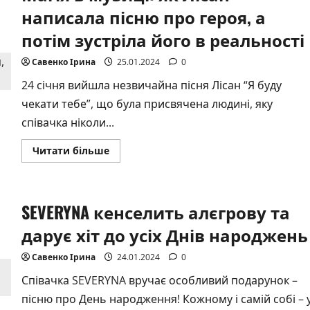
презентувала
написала пісню про героя, а
нову
пісню
потім зустріла його в реальності
«Троянди»
Савенко Ірина
25.01.2024
0
24 січня вийшла незвичайна пісня Лісан “Я буду
чекати тебе”, що була присвячена людині, яку
співачка ніколи...
Докладніше
Читати більше
про
Магія
в
музиці:
як
SEVERYNA кенселить алєгрову та
Лісан
написала
пісню
дарує хіт до усіх Днів народжень
про
героя,
а
Савенко Ірина
24.01.2024
0
потім
зустріла
Співачка SEVERYNA вручає особливий подарунок –
його
в
пісню про День народження! Кожному і самій собі – 
реальності