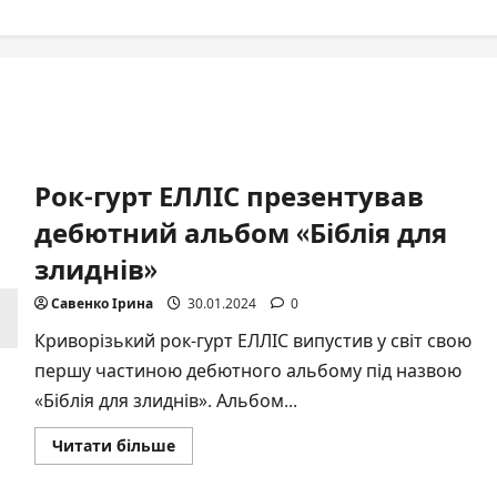
Рок-гурт ЕЛЛІС презентував
дебютний альбом «Біблія для
злиднів»
Савенко Ірина
30.01.2024
0
Криворізький рок-гурт ЕЛЛІС випустив у світ свою
першу частиною дебютного альбому під назвою
«Біблія для злиднів». Альбом...
Докладніше
Читати більше
про
Рок-
гурт