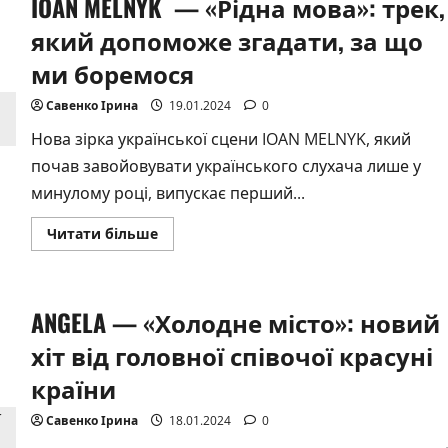
IOAN MELNYK — «Рідна мова»: трек,
що
кохання,
це
який допоможе згадати, за що
та
сила,
ми боремося
що
дарує
нам
Савенко Ірина
19.01.2024
0
крила
Нова зірка української сцени IOAN MELNYK, який
почав завойовувати українського слухача лише у
минулому році, випускає перший...
Докладніше
Читати більше
про
IOAN
MELNYK
—
«Рідна
ANGELA — «Холодне місто»: новий
мова»:
трек,
який
хіт від головної співочої красуні
допоможе
згадати,
країни
за
що
ми
Савенко Ірина
18.01.2024
0
боремося