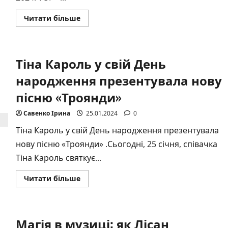
Докладніше
Читати більше
про
На
«Business
Gravity
2024.
Тіна Кароль у свій День
TOP
–
100»
народження презентувала нову
нагородили
благодійників,
пісню «Троянди»
бізнесменів
та
представників
Савенко Ірина
25.01.2024
0
креативних
індустрій
Тіна Кароль у свій День народження презентувала
нову пісню «Троянди» .Сьогодні, 25 січня, співачка
Тіна Кароль святкує...
Докладніше
Читати більше
про
Тіна
Кароль
у
свій
Магія в музиці: як Лісан
День
народження