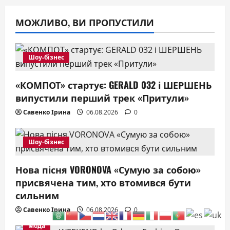
МОЖЛИВО, ВИ ПРОПУСТИЛИ
Шоу-бізнес
«КОМПОТ» стартує: GERALD 032 і ШЕРШЕНЬ
випустили перший трек «Притули»
Савенко Ірина
06.08.2026
0
Шоу-бізнес
Нова пісня VORONOVA «Сумую за собою»
присвячена тим, хто втомився бути
сильним
Савенко Ірина
06.08.2026
0
Мода