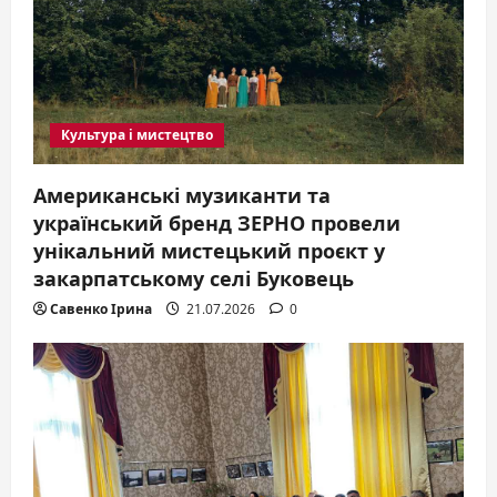
i
o
n
Культура і мистецтво
Американські музиканти та
український бренд ЗЕРНО провели
унікальний мистецький проєкт у
закарпатському селі Буковець
Савенко Ірина
21.07.2026
0