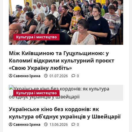
Культура і мистецтво
Між Київщиною та Гуцульщиною: у
Коломиї відкрили культурний проєкт
«Свою Україну любіть»
Савенко Ірина
01.07.2026
0
Культура і мистецтво
Українське кіно без кордонів: як
культура об’єднує українців у Швейцарії
Савенко Ірина
13.06.2026
0