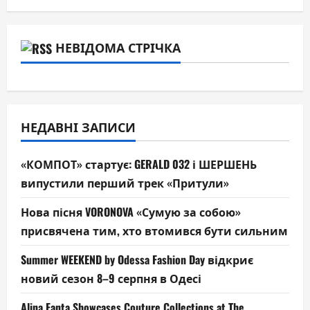
НЕВІДОМА СТРІЧКА
НЕДАВНІ ЗАПИСИ
«КОМПОТ» стартує: GERALD 032 і ШЕРШЕНЬ
випустили перший трек «Притули»
Нова пісня VORONOVA «Сумую за собою»
присвячена тим, хто втомився бути сильним
Summer WEEKEND by Odessa Fashion Day відкриє
новий сезон 8–9 серпня в Одесі
Alina Fanta Showcases Couture Collections at The