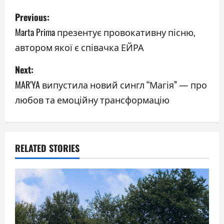
P
Previous:
o
Marta Prima презентує провокативну пісню,
автором якої є співачка ЕЙРА
s
Next:
t
MAR’YA випустила новий сингл “Магія” — про
n
любов та емоційну трансформацію
a
v
RELATED STORIES
i
g
a
t