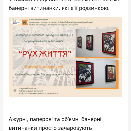
банерні витинанки, які є її родзинкою.
Ажурні, паперові та об’ємні банерні
витинанки просто зачаровують