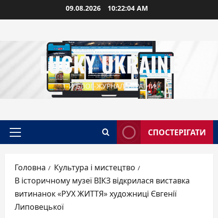
Перейти
09.08.2026
10:22:05 AM
до
вмісту
LUCKY UKRAINE
1-Й БЛОГ-ЖУРНАЛ УКРАЇНИ
СПОСТЕРІГАТИ
Головне
меню
Головна
Культура і мистецтво
В історичному музеї ВІКЗ відкрилася виставка
витинанок «РУХ ЖИТТЯ» художниці Євгенії
Липовецької