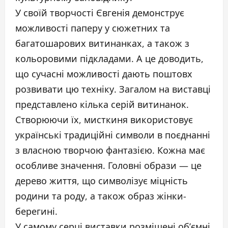
У своїй творчості Євгенія демонструє
можливості паперу у сюжетних та
багатошарових витинанках, а також з
кольоровими підкладами. А це доводить,
що сучасні можливості дають поштовх
розвивати цю техніку. Загалом на виставці
представлено кілька серій витинанок.
Створюючи їх, мисткиня використовує
українські традиційні символи в поєднанні
з власною творчою фантазією. Кожна має
особливе значення. Головні образи — це
дерево життя, що символізує міцність
родини та роду, а також образ жінки-
берегині.
У самому серці виставки розміщені об’ємні