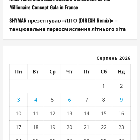
Millionaire Concept Gala in France
SHYMAN презентував «ЛІТО (DIRESH Remix)» –
танцювальне переосмислення літнього хіта
Серпень 2026
Пн
Вт
Ср
Чт
Пт
Сб
Нд
1
2
3
4
5
6
7
8
9
10
11
12
13
14
15
16
17
18
19
20
21
22
23