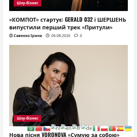
Шоу-бізнес
«КОМПОТ» стартує: GERALD 032 і ШЕРШЕНЬ
випустили перший трек «Притули»
Савенко Ірина
06.08.2026
0
Шоу-бізнес
Нова пісня VORONOVA «Сумую за собою»