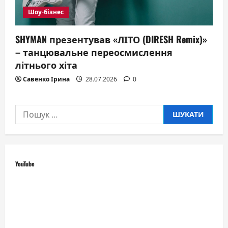
Шоу-бізнес
SHYMAN презентував «ЛІТО (DIRESH Remix)»
– танцювальне переосмислення
літнього хіта
Савенко Ірина
28.07.2026
0
Пошук:
YouTube