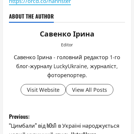
https://orcd.co/hanhster
ABOUT THE AUTHOR
Савенко Ірина
Editor
Савенко Ірина - головний редактор 1-го
блог-журналу LuckyUkraine, журналіст,
фоторепортер.
Visit Website
View All Posts
P
Previous:
o
“Цимбали” від hOsT: в Україні народжується