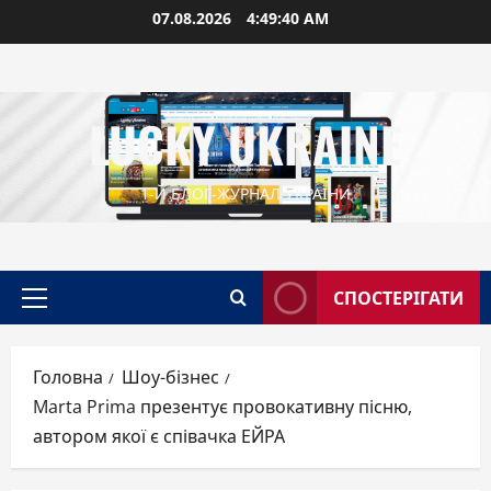
Перейти
07.08.2026
4:49:42 AM
до
вмісту
LUCKY UKRAINE
1-Й БЛОГ-ЖУРНАЛ УКРАЇНИ
СПОСТЕРІГАТИ
Головне
меню
Головна
Шоу-бізнес
Marta Prima презентує провокативну пісню,
автором якої є співачка ЕЙРА