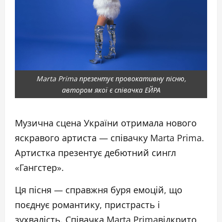
Marta Prima презентує провокативну пісню,
автором якої є співачка ЕЙРА
Музична сцена України отримала нового
яскравого артиста — співачку Marta Prima.
Артистка презентує дебютний сингл
«Гангстер».
Ця пісня — справжня буря емоцій, що
поєднує романтику, пристрасть і
зухвалість. Співачка Marta Primaвідкрито