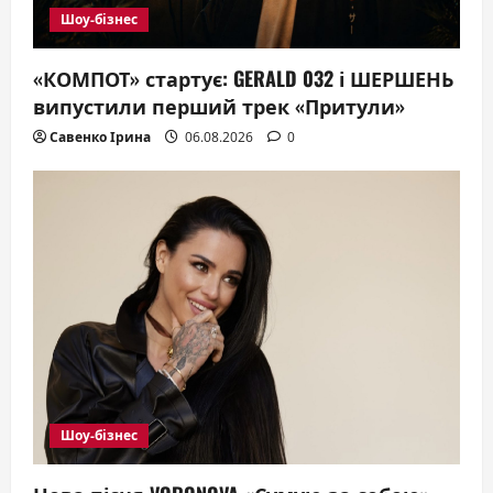
n
Шоу-бізнес
«КОМПОТ» стартує: GERALD 032 і ШЕРШЕНЬ
випустили перший трек «Притули»
Савенко Ірина
06.08.2026
0
Шоу-бізнес