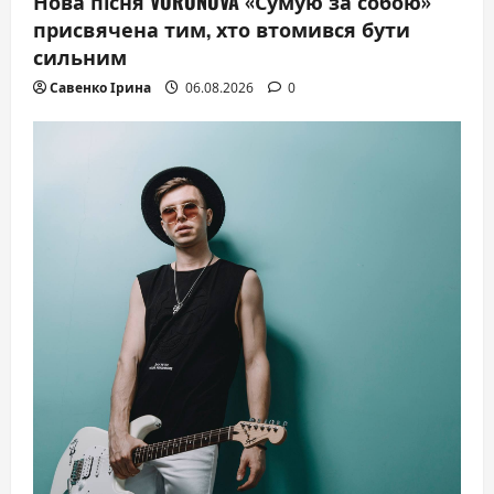
Нова пісня VORONOVA «Сумую за собою»
присвячена тим, хто втомився бути
сильним
Савенко Ірина
06.08.2026
0