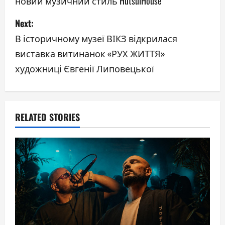
новий музичний стиль HutsulHouse
s
Next:
t
В історичному музеї ВІКЗ відкрилася
n
виставка витинанок «РУХ ЖИТТЯ»
a
художниці Євгенії Липовецької
v
i
RELATED STORIES
g
a
t
i
o