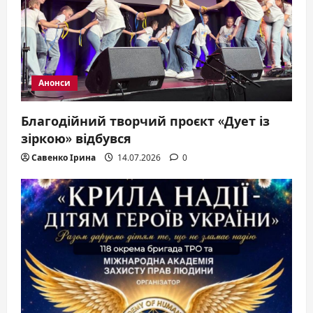
i
o
n
Анонси
Благодійний творчий проєкт «Дует із
зіркою» відбувся
Савенко Ірина
14.07.2026
0