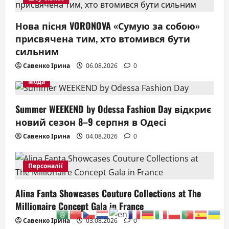
Нова пісня VORONOVA «Сумую за собою»
присвячена тим, хто втомився бути
сильним
Савенко Ірина
06.08.2026
0
Мода
Summer WEEKEND by Odessa Fashion Day відкриє
новий сезон 8–9 серпня в Одесі
Савенко Ірина
04.08.2026
0
Персоналії
Alina Fanta Showcases Couture Collections at The
Millionaire Concept Gala in France
Савенко Ірина
03.08.2026
0