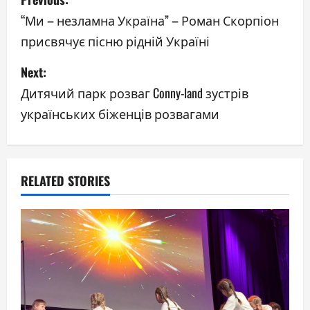
o
“Ми – незламна Україна” – Роман Скорпіон
присвячує пісню рідній Україні
s
Next:
t
Дитячий парк розваг Conny-land зустрів
n
українських біженців розвагами
a
v
RELATED STORIES
i
g
a
t