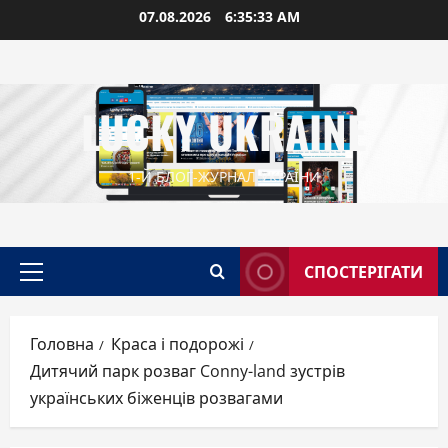
Перейти
07.08.2026
6:35:35 AM
до
вмісту
LUCKY UKRAINE
1-Й БЛОГ-ЖУРНАЛ УКРАЇНИ
СПОСТЕРІГАТИ
Головне
меню
Головна
Краса і подорожі
Дитячий парк розваг Conny-land зустрів
українських біженців розвагами