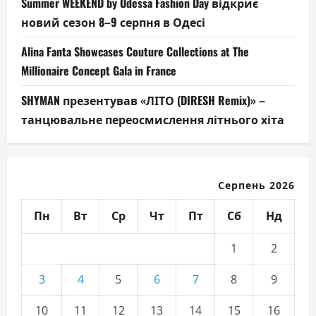
Summer WEEKEND by Odessa Fashion Day відкриє
новий сезон 8–9 серпня в Одесі
Alina Fanta Showcases Couture Collections at The
Millionaire Concept Gala in France
SHYMAN презентував «ЛІТО (DIRESH Remix)» –
танцювальне переосмислення літнього хіта
Серпень 2026
Пн
Вт
Ср
Чт
Пт
Сб
Нд
1
2
3
4
5
6
7
8
9
10
11
12
13
14
15
16