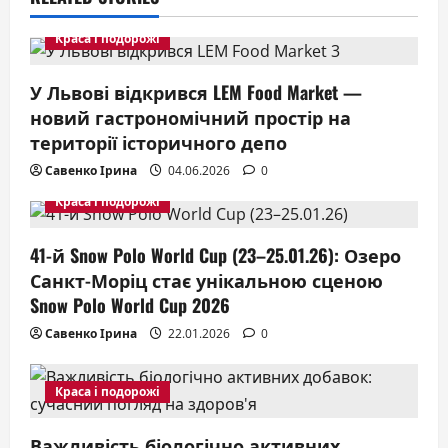
g
Краса і подорожі
a
У Львові відкрився LEM Food Market —
t
новий гастрономічний простір на
території історичного депо
i
Савенко Ірина
04.06.2026
0
o
Краса і подорожі
n
41-й Snow Polo World Cup (23–25.01.26): Озеро
Санкт-Моріц стає унікальною сценою
Snow Polo World Cup 2026
Савенко Ірина
22.01.2026
0
Краса і подорожі
Важливість біологічно активних