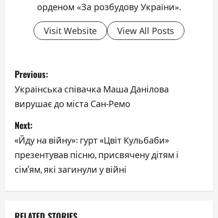
орденом «За розбудову України».
Visit Website
View All Posts
P
Previous:
o
Українська співачка Маша Данілова
вирушає до міста Сан-Ремо
s
Next:
t
«Йду на війну»: гурт «Цвіт Кульбаби»
n
презентував пісню, присвячену дітям і
a
сім‘ям, які загинули у війні
v
i
RELATED STORIES