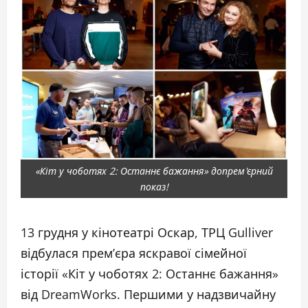
«Кіт у чоботях 2: Останнє бажання» допрем'єрний
показ!
13 грудня у кінотеатрі Оскар, ТРЦ Gulliver
відбулася прем’єра яскравої сімейної
історії «Кіт у чоботях 2: Останнє бажання»
від DreamWorks. Першими у надзвичайну