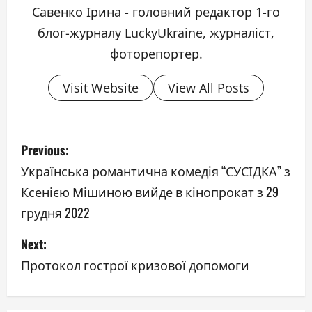
Савенко Ірина - головний редактор 1-го
блог-журналу LuckyUkraine, журналіст,
фоторепортер.
Visit Website
View All Posts
P
Previous:
o
Українська романтична комедія “СУСІДКА” з
Ксенією Мішиною вийде в кінопрокат з 29
s
грудня 2022
t
Next:
n
Протокол гострої кризової допомоги
a