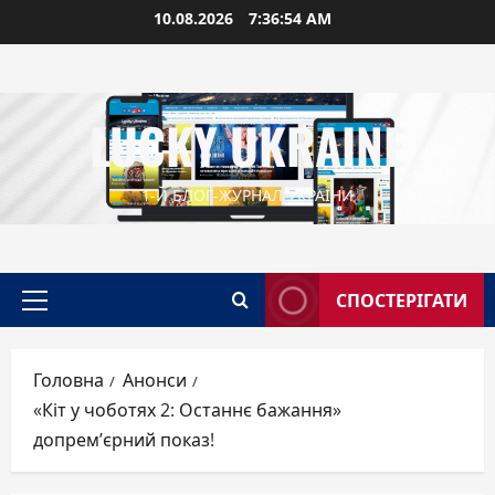
Перейти
10.08.2026
7:36:56 AM
до
вмісту
LUCKY UKRAINE
1-Й БЛОГ-ЖУРНАЛ УКРАЇНИ
СПОСТЕРІГАТИ
Головне
меню
Головна
Анонси
«Кіт у чоботях 2: Останнє бажання»
допрем’єрний показ!