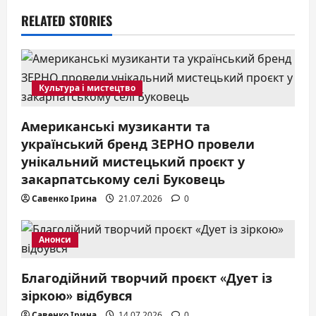
v
RELATED STORIES
i
g
a
Культура і мистецтво
t
Американські музиканти та
український бренд ЗЕРНО провели
i
унікальний мистецький проєкт у
o
закарпатському селі Буковець
Савенко Ірина
21.07.2026
0
n
Анонси
Благодійний творчий проєкт «Дует із
зіркою» відбувся
Савенко Ірина
14.07.2026
0