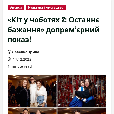
Анонси
Культура і мистецтво
«Кіт у чоботях 2: Останнє
бажання» допрем’єрний
показ!
Савенко Ірина
17.12.2022
1 minute read