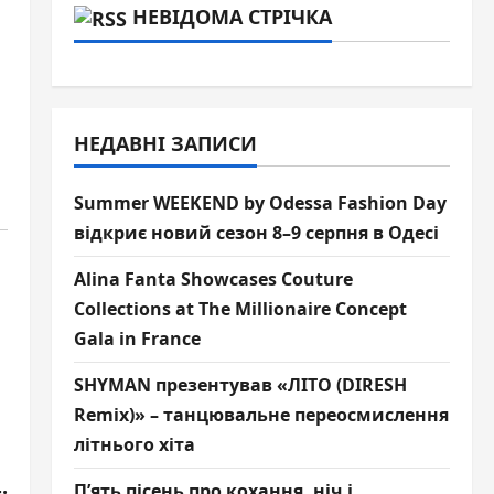
НЕВІДОМА СТРІЧКА
НЕДАВНІ ЗАПИСИ
Summer WEEKEND by Odessa Fashion Day
відкриє новий сезон 8–9 серпня в Одесі
Alina Fanta Showcases Couture
Collections at The Millionaire Concept
Gala in France
SHYMAN презентував «ЛІТО (DIRESH
Remix)» – танцювальне переосмислення
літнього хіта
П’ять пісень про кохання, ніч і