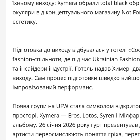
їхньому виходу: Xymera обрали total black о
окуляри від концептуального магазину Not Fo
естетику.
Підготовка до виходу відбувалася у готелі «Со
fashion-спільноти, де під час Ukrainian Fash
та інсайдери індустрії. Готель надав Химері 
виходу. Сам процес підготовки швидко вийшов
імпровізований перформанс.
Поява групи на UFW стала символом відкритої
просторі. Xymera — Eros, Lotos, Syren і Мілф
альбому. 26 січня 2026 року гурт презентував
артисти переосмислюють поняття гріха, пере