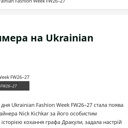
Ukrainian Fashion Week FW26–27
Химера на Ukrainian
k FW26–27
дня Ukrainian Fashion Week FW26–27 стала поява
зайнера Nick Kichkar за його особистим
історією кохання графа Дракули, задала настрій