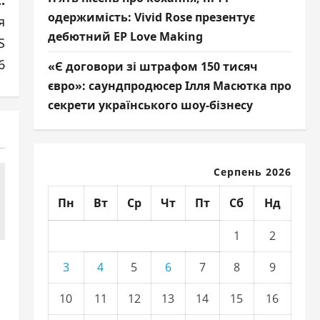
:
одержимість: Vivid Rose презентує
я
дебютний EP Love Making
S
6
«Є договори зі штрафом 150 тисяч
євро»: саундпродюсер Ілля Масютка про
секрети українського шоу-бізнесу
Серпень 2026
Пн
Вт
Ср
Чт
Пт
Сб
Нд
1
2
3
4
5
6
7
8
9
10
11
12
13
14
15
16