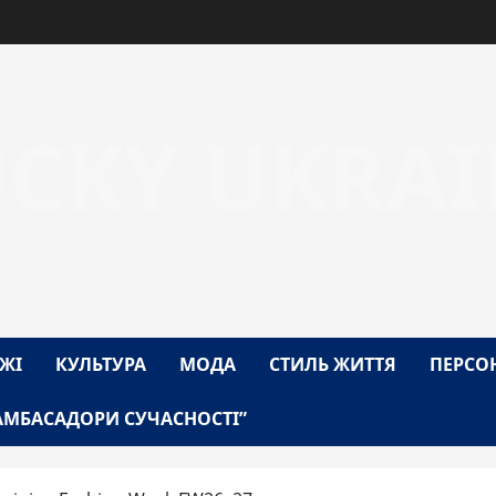
UCKY UKRAI
1-Й БЛОГ-ЖУРНАЛ УКРАЇНИ
ЖІ
КУЛЬТУРА
МОДА
СТИЛЬ ЖИТТЯ
ПЕРСО
АМБАСАДОРИ СУЧАСНОСТІ”