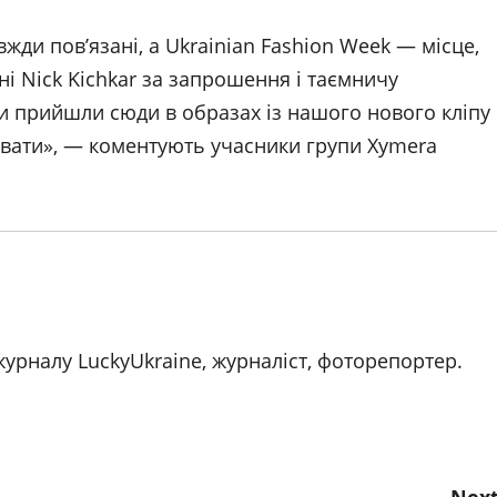
жди пов’язані, а Ukrainian Fashion Week — місце,
і Nick Kichkar за запрошення і таємничу
Ми прийшли сюди в образах із нашого нового кліпу
увати», — коментують учасники групи Xymera
журналу LuckyUkraine, журналіст, фоторепортер.