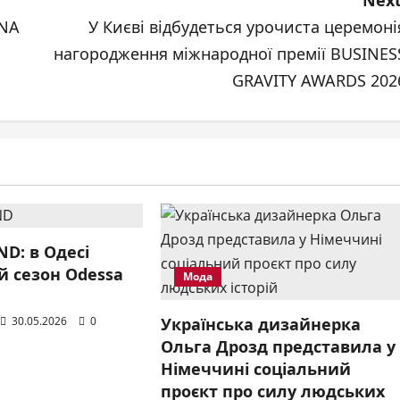
Next
INA
У Києві відбудеться урочиста церемоні
нагородження міжнародної премії BUSINES
GRAVITY AWARDS 202
ND: в Одесі
-й сезон Odessa
Мода
30.05.2026
0
Українська дизайнерка
Ольга Дрозд представила у
Німеччині соціальний
проєкт про силу людських