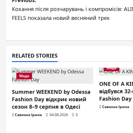
P
Previous:
Кохання після розчарувань і компромісів: AL
o
FEELS показала новий весняний трек
s
t
n
RELATED STORIES
a
Мода
v
Мода
ONE OF A KI
i
відбувся 32
Summer WEEKEND by Odessa
g
Fashion Day
Fashion Day відкриє новий
сезон 8–9 серпня в Одесі
Савенко Ірина
a
Савенко Ірина
04.08.2026
0
t