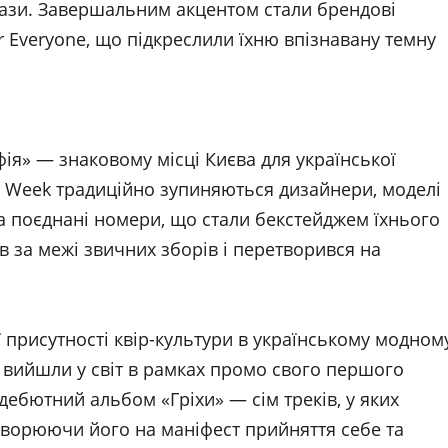
брази. Завершальним акцентом стали брендові
r Everyone, що підкреслили їхню впізнавану темну
фія» — знаковому місці Києва для української
ion Week традиційно зупиняються дизайнери, моделі
два поєднані номери, що стали бекстейджем їхнього
 за межі звичних зборів і перетворився на
 присутності квір-культури в українському модном
ар вийшли у світ в рамках промо свого першого
 дебютний альбом «Гріхи» — сім треків, у яких
творюючи його на маніфест прийняття себе та