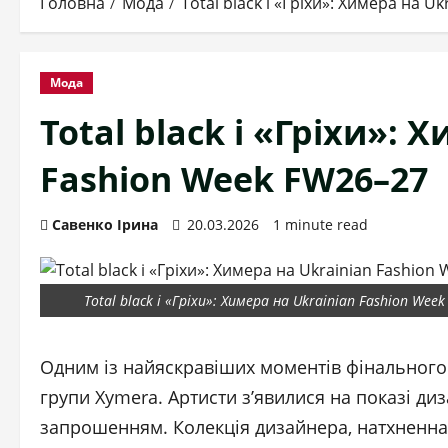
Головна
Мода
Total black і «Гріхи»: Химера на 
Мода
Total black і «Гріхи»: 
Fashion Week FW26–27
Савенко Ірина
20.03.2026
1 minute read
Total black і «Гріхи»: Химера на Ukrainian Fashion Wee
Одним із найяскравіших моментів фінального 
групи Xymera. Артисти з’явилися на показі ди
запрошенням. Колекція дизайнера, натхненна 