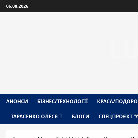
Перейти
06.08.2026
до
вмісту
L
АНОНСИ
БІЗНЕС/ТЕХНОЛОГІЇ
КРАСА/ПОДОРО
ТАРАСЕНКО ОЛЕСЯ
БЛОГИ
СПЕЦПРОЄКТ “