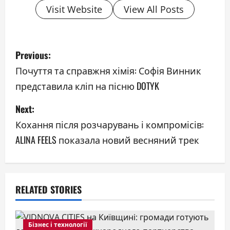
Visit Website
View All Posts
P
Previous:
o
Почуття та справжня хімія: Софія Винник
представила кліп на пісню DOTYK
s
Next:
t
Кохання після розчарувань і компромісів:
n
ALINA FEELS показала новий весняний трек
a
v
RELATED STORIES
i
g
Бізнес і технології