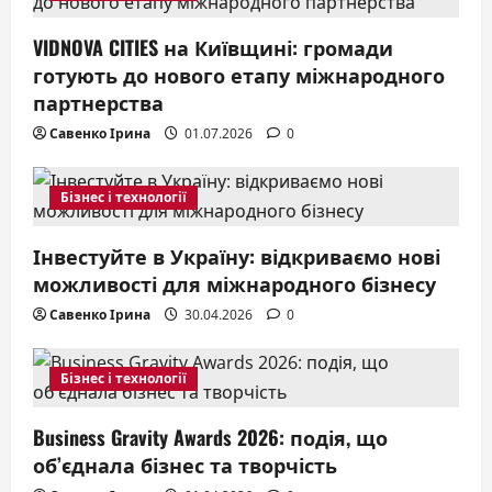
a
VIDNOVA CITIES на Київщині: громади
t
готують до нового етапу міжнародного
партнерства
i
Савенко Ірина
01.07.2026
0
o
Бізнес і технології
n
Інвестуйте в Україну: відкриваємо нові
можливості для міжнародного бізнесу
Савенко Ірина
30.04.2026
0
Бізнес і технології
Business Gravity Awards 2026: подія, що
об’єднала бізнес та творчість