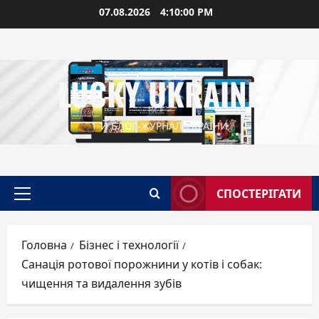
Перейти
07.08.2026
4:10:01 PM
до
вмісту
LUCKY UKRAINE
1-Й БЛОГ-ЖУРНАЛ УКРАЇНИ
СПОСТЕРІГАТИ
Головне
меню
Головна
Бізнес і технології
Санація ротової порожнини у котів і собак:
чищення та видалення зубів