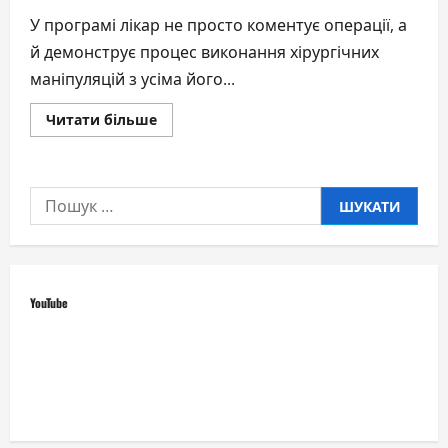
У програмі лікар не просто коментує операції, а
й демонструє процес виконання хірургічних
маніпуляцій з усіма його...
Докладніше
Читати більше
про
Відомий
пластичний
хірург
Дмитро
Пошук:
Слоссер
став
експертом
телепрограми
про
хірургію
YouTube