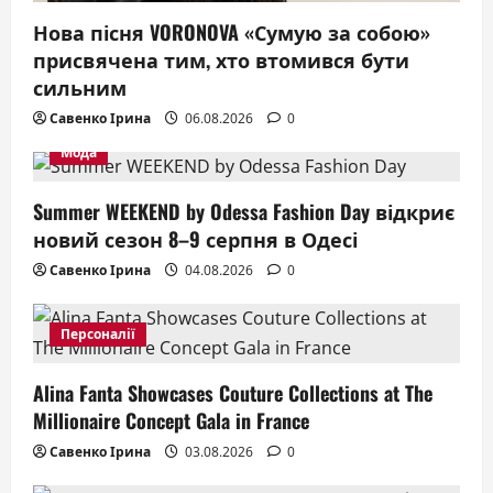
Нова пісня VORONOVA «Сумую за собою»
присвячена тим, хто втомився бути
сильним
Савенко Ірина
06.08.2026
0
Мода
Summer WEEKEND by Odessa Fashion Day відкриє
новий сезон 8–9 серпня в Одесі
Савенко Ірина
04.08.2026
0
Персоналії
Alina Fanta Showcases Couture Collections at The
Millionaire Concept Gala in France
Савенко Ірина
03.08.2026
0