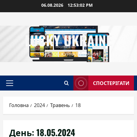
Перейти
06.08.2026
12:53:03 PM
до
вмісту
LUCKY UKRAINE
1-Й БЛОГ-ЖУРНАЛ УКРАЇНИ
СПОСТЕРІГАТИ
Головне
меню
Головна
2024
Травень
18
День:
18.05.2024