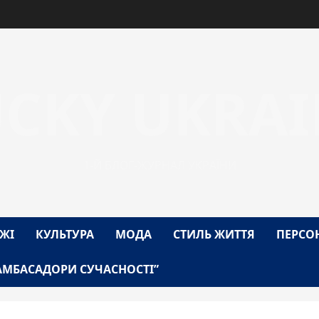
UCKY UKRAI
1-Й БЛОГ-ЖУРНАЛ УКРАЇНИ
ЖІ
КУЛЬТУРА
МОДА
СТИЛЬ ЖИТТЯ
ПЕРСО
АМБАСАДОРИ СУЧАСНОСТІ”