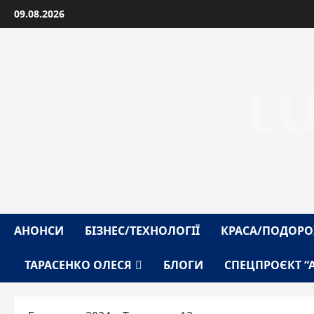
Перейти
09.08.2026
до
вмісту
L
АНОНСИ
БІЗНЕС/ТЕХНОЛОГІЇ
КРАСА/ПОДОРО
ТАРАСЕНКО ОЛЕСЯ
БЛОГИ
СПЕЦПРОЄКТ “