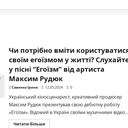
Чи потрібно вміти користуватис
своїм егоїзмом у житті? Слухайт
у пісні “Егоїзм” від артиста
Максим Рудюк
Савенко Ірина
12.05.2024
0
Український кіносценарист, креативний продюсер
Максим Рудюк презентував свою дебютну роботу
«Егоїзм». Відомий в Україні своїми музичними відео..
Докладніше
Читати більше
про