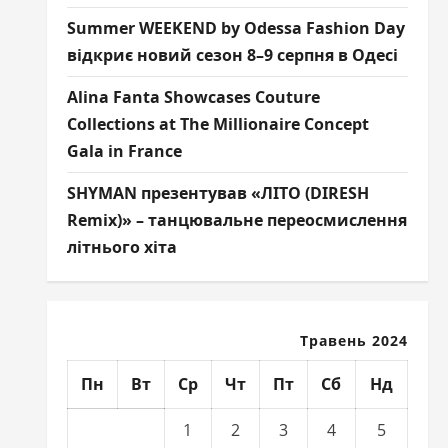
Summer WEEKEND by Odessa Fashion Day
відкриє новий сезон 8–9 серпня в Одесі
Alina Fanta Showcases Couture
Collections at The Millionaire Concept
Gala in France
SHYMAN презентував «ЛІТО (DIRESH
Remix)» – танцювальне переосмислення
літнього хіта
Травень 2024
Пн
Вт
Ср
Чт
Пт
Сб
Нд
1
2
3
4
5