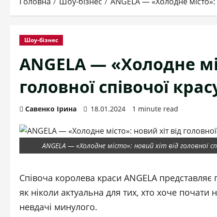
Головна
Шоу-бізнес
ANGELA — «Холодне місто»: н
Шоу-бізнес
ANGELA — «Холодне міс
головної співочої крас
Савенко Ірина
18.01.2024
1 minute read
ANGELA — «Холодне місто»: новий хіт від головної спі
Співоча королева краси ANGELA представляє п
як ніколи актуальна для тих, хто хоче почати 
невдачі минулого.