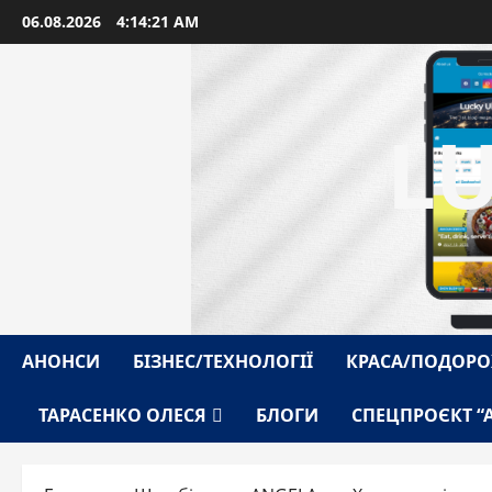
Перейти
06.08.2026
4:14:22 AM
до
вмісту
L
АНОНСИ
БІЗНЕС/ТЕХНОЛОГІЇ
КРАСА/ПОДОРО
ТАРАСЕНКО ОЛЕСЯ
БЛОГИ
СПЕЦПРОЄКТ “