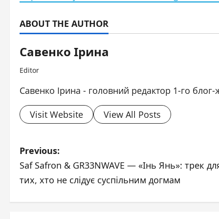
ABOUT THE AUTHOR
Савенко Ірина
Editor
Савенко Ірина - головний редактор 1-го блог-
Visit Website
View All Posts
P
Previous:
Saf Safron & GR33NWAVE — «Інь Янь»: трек дл
o
тих, хто не слідує суспільним догмам
s
t