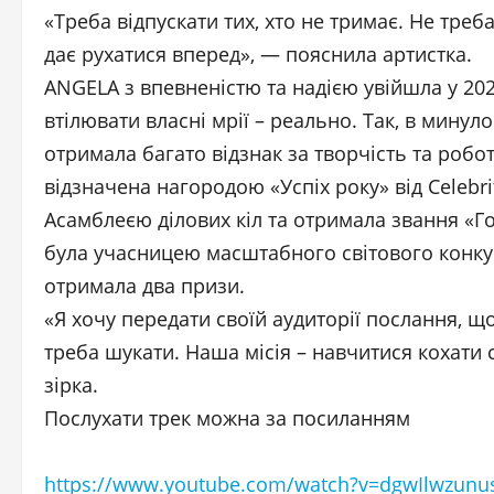
«Треба відпускати тих, хто не тримає. Не тре
дає рухатися вперед», — пояснила артистка.
ANGELA з впевненістю та надією увійшла у 202
втілювати власні мрії – реально. Так, в минуло
отримала багато відзнак за творчість та робот
відзначена нагородою «Успіх року» від Celebr
Асамблеєю ділових кіл та отримала звання «Го
була учасницею масштабного світового конкур
отримала два призи.
«Я хочу передати своїй аудиторії послання, що
треба шукати. Наша місія – навчитися кохати
зірка.
Послухати трек можна за посиланням
https://www.youtube.com/watch?v=dgwIlwzunu