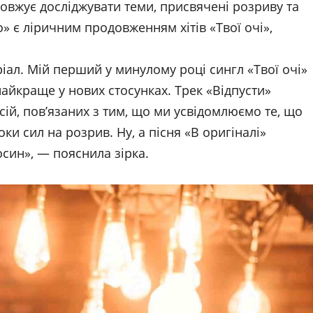
вжує досліджувати теми, присвячені розриву та
о» є ліричним продовженням хітів «Твої очі»,
іал. Мій перший у минулому році сингл «Твої очі»
найкраще у нових стосунках. Трек «Відпусти»
ій, пов’язаних з тим, що ми усвідомлюємо те, що
ки сил на розрив. Ну, а пісня «В оригіналі»
осин», — пояснила зірка.