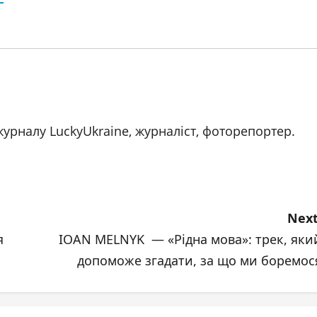
журналу LuckyUkraine, журналіст, фоторепортер.
Next
я
IOAN MELNYK — «Рідна мова»: трек, яки
допоможе згадати, за що ми боремос