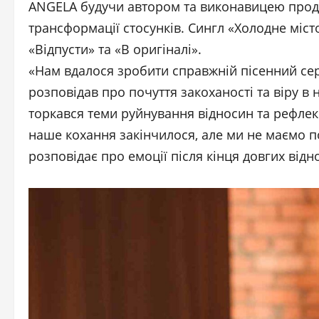
ANGELA будучи автором та виконавицею продо
трансформації стосунків. Сингл «Холодне міст
«Відпусти» та «В оригіналі».
«Нам вдалося зробити справжній пісенний сер
розповідав про почуття закоханості та віру в 
торкався теми руйнування відносин та рефлекс
наше кохання закінчилося, але ми не маємо по
розповідає про емоції після кінця довгих відн