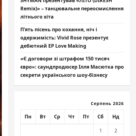
SHYMAN презентував «ЛІТО (DIRESH
Remix)» – танцювальне переосмислення
літнього хіта
П’ять пісень про кохання, ніч і
одержимість: Vivid Rose презентує
дебютний EP Love Making
«Є договори зі штрафом 150 тисяч
євро»: саундпродюсер Ілля Масютка про
секрети українського шоу-бізнесу
Серпень 2026
Пн
Вт
Ср
Чт
Пт
Сб
Нд
1
2