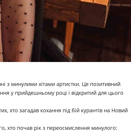
нні з минулими хітами артистки. Це позитивний
ання у прийдешньому році і відкритий для цього
тих, хто загадав кохання під бій курантів на Новий
го, хто почав рік з переосмислення минулого: