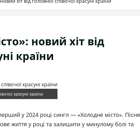
овий хіт від головної співочої красуні країни
то»: новий хіт від
уні країни
вочої красуні країни
ерший у 2024 році сингл — «Холодне місто». Пісня
нове життя у році та залишити у минулому болі та