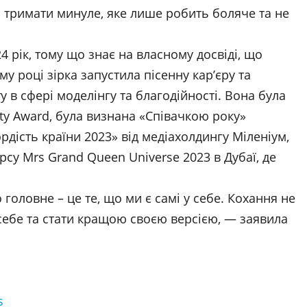
ба тримати минуле, яке лише робить боляче та не
4 рік, тому що знає на власному досвіді, що
му році зірка запустила пісенну кар’єру та
у в сфері моделінгу та благодійності. Вона була
ity Award, була визнана «Співачкою року»
рдість країни 2023» від медіахолдингу Міленіум,
су Mrs Grand Queen Universe 2023 в Дубаї, де
 головне – це те, що ми є самі у себе. Кохання не
 себе та стати кращою своєю версією, — заявила
s