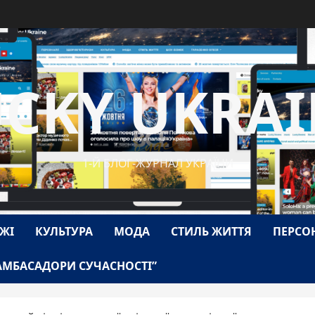
UCKY UKRAI
1-Й БЛОГ-ЖУРНАЛ УКРАЇНИ
ЖІ
КУЛЬТУРА
МОДА
СТИЛЬ ЖИТТЯ
ПЕРСО
АМБАСАДОРИ СУЧАСНОСТІ”