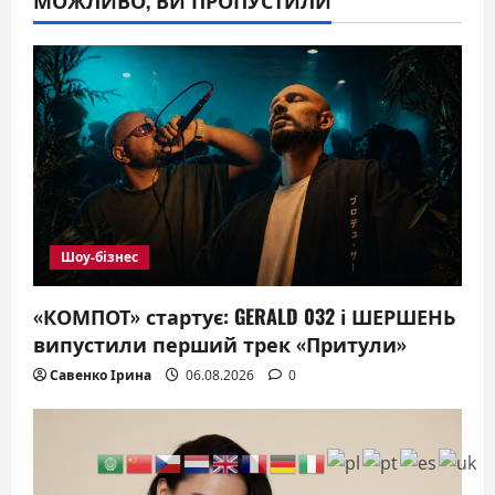
Шоу-бізнес
«КОМПОТ» стартує: GERALD 032 і ШЕРШЕНЬ
випустили перший трек «Притули»
Савенко Ірина
06.08.2026
0