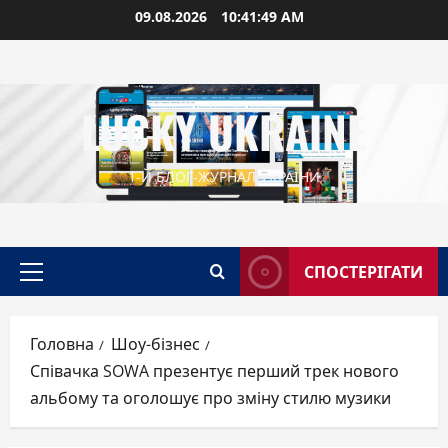
Перейти
09.08.2026
10:41:50 AM
до
вмісту
LUCKY UKRAINE
1-Й БЛОГ-ЖУРНАЛ УКРАЇНИ
СПОСТЕРІГАТИ
Головне
меню
Головна
Шоу-бізнес
Співачка SOWA презентує перший трек нового
альбому та оголошує про зміну стилю музики