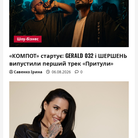
t
i
o
n
Шоу-бізнес
«КОМПОТ» стартує: GERALD 032 і ШЕРШЕНЬ
випустили перший трек «Притули»
Савенко Ірина
06.08.2026
0