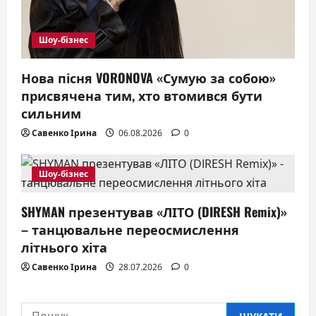
Шоу-бізнес
Нова пісня VORONOVA «Сумую за собою»
присвячена тим, хто втомився бути
сильним
Савенко Ірина
06.08.2026
0
Шоу-бізнес
SHYMAN презентував «ЛІТО (DIRESH Remix)»
– танцювальне переосмислення
літнього хіта
Савенко Ірина
28.07.2026
0
Пошук: