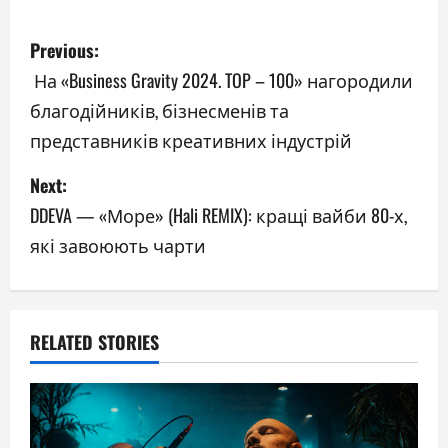
P
Previous:
o
На «Business Gravity 2024. TOP – 100» нагородили
благодійників, бізнесменів та
s
представників креативних індустрій
t
Next:
n
DDEVA — «Море» (Hali REMIX): кращі вайби 80-х,
a
які завоюють чарти
v
i
RELATED STORIES
g
a