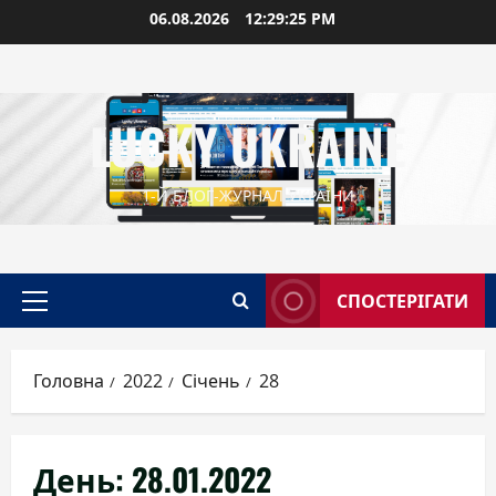
Перейти
06.08.2026
12:29:26 PM
до
вмісту
LUCKY UKRAINE
1-Й БЛОГ-ЖУРНАЛ УКРАЇНИ
СПОСТЕРІГАТИ
Головне
меню
Головна
2022
Січень
28
День:
28.01.2022