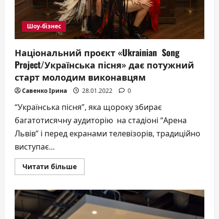
Шоу-бізнес
Національний проєкт «Ukrainian Song
Project/Українська пісня» дає потужний
старт молодим виконавцям
Савенко Ірина
28.01.2022
0
“Українська пісня”, яка щороку збирає
багатотисячну аудиторію на стадіоні “Арена
Львів” і перед екранами телевізорів, традиційно
виступає...
Докладніше
Читати більше
про
Національний
проєкт
«Ukrainian
Song
Project/
Українська