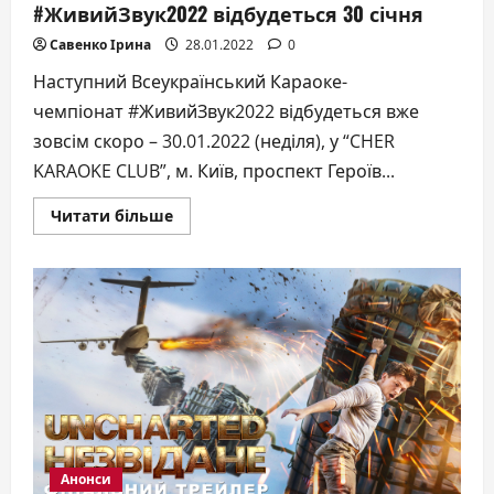
#ЖивийЗвук2022 відбудеться 30 січня
Савенко Ірина
28.01.2022
0
Наступний Всеукраїнський Караоке-
чемпіонат #ЖивийЗвук2022 відбудеться вже
зовсім скоро – 30.01.2022 (неділя), у “CHER
KARAOKE CLUB”, м. Київ, проспект Героїв...
Докладніше
Читати більше
про
Всеукраїнський
караоке-
чемпіонат
#ЖивийЗвук2022
відбудеться
30
січня
Анонси