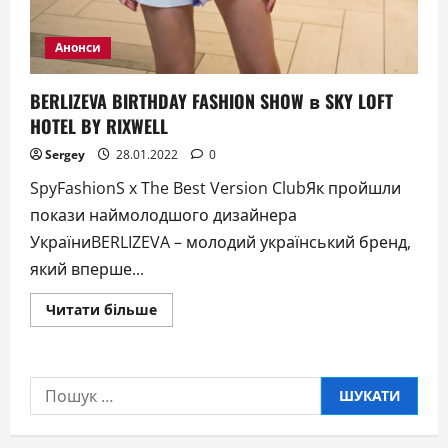
Анонси
BERLIZEVA BIRTHDAY FASHION SHOW в SKY LOFT
HOTEL BY RIXWELL
Sergey
28.01.2022
0
SpyFashionS x The Best Version ClubЯк пройшли
покази наймолодшого дизайнера
УкраїниBERLIZEVA – молодий український бренд,
який вперше...
Докладніше
Читати більше
про
BERLIZEVA
BIRTHDAY
FASHION
SHOW
Пошук:
в
SKY
LOFT
HOTEL