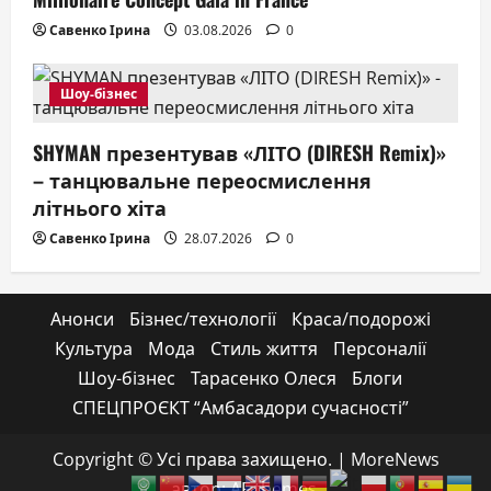
Савенко Ірина
03.08.2026
0
Шоу-бізнес
SHYMAN презентував «ЛІТО (DIRESH Remix)»
– танцювальне переосмислення
літнього хіта
Савенко Ірина
28.07.2026
0
Анонси
Бізнес/технології
Краса/подорожі
Культура
Мода
Стиль життя
Персоналії
Шоу-бізнес
Тарасенко Олеся
Блоги
СПЕЦПРОЄКТ “Амбасадори сучасності”
Copyright © Усі права захищено.
|
MoreNews
автор: AF themes.