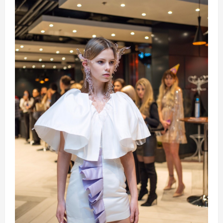
пісня» дає
потужний
старт
молодим
виконавцям