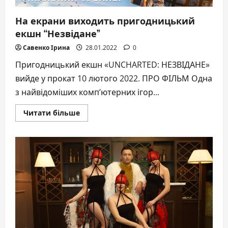
На екрани виходить пригодницький
екшн “Незвідане”
Савенко Ірина
28.01.2022
0
Пригодницький екшн «UNCHARTED: НЕЗВІДАНЕ»
вийде у прокат 10 лютого 2022. ПРО ФІЛЬМ Одна
з найвідоміших комп’ютерних ігор...
Докладніше
Читати більше
про
На
екрани
виходить
пригодницький
екшн
“Незвідане”