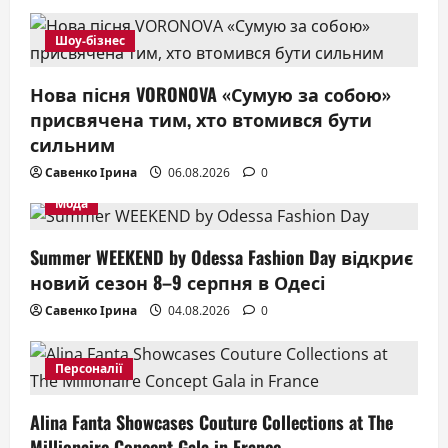
Шоу-бізнес
Нова пісня VORONOVA «Сумую за собою»
присвячена тим, хто втомився бути
сильним
Савенко Ірина
06.08.2026
0
Мода
Summer WEEKEND by Odessa Fashion Day відкриє
новий сезон 8–9 серпня в Одесі
Савенко Ірина
04.08.2026
0
Персоналії
Alina Fanta Showcases Couture Collections at The
Millionaire Concept Gala in France