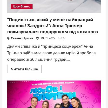
Шоу-бізнес
“Подивіться, який у мене найкращий
чоловік! Заздріть!”: Анна Трінчер
похизувалася подарунком від коханого
Савенко Ірина
19.01.2022
0
Днями співачка й “принцеса соцмереж” Анна
Трінчер здійснила свою давню мрію й зробила
операцію зі збільшення грудей....
Докладніше
Читати більше
про
“Подивіться,
який
у
мене
найкращий
чоловік!
Заздріть!”:
Анна
Трінчер
похизувалася