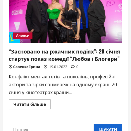
подарунком
від
коханого
Анонси
“Засновано на ржачних подіях”: 20 січня
стартує показ комедії “Любов і Блогери”
Савенко Ірина
19.01.2022
0
Конфлікт менталітетів та поколінь, професійні
актори та зірки соцмереж на одному екрані: 20
січня у кінотеатрах країни...
Докладніше
Читати більше
про
“Засновано
на
ржачних
подіях”:
Пошук:
20