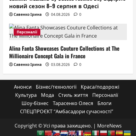
новий сезон 8–9 серпня в Одесі
Савенко Ірина
04.08.2026
0
Персоналії
Alina Fanta Showcases Couture Collections at The
Millionaire Concept Gala in France
Савенко Ірина
03.08.2026
0
Анонси
Бізнес/технології
Краса/подорожі
Культура
Мода
Стиль життя
Персоналії
Шоу-бізнес
Тарасенко Олеся
Блоги
СПЕЦПРОЄКТ “Амбасадори сучасності”
Copyright © Усі права захищено.
|
MoreNews
автор: AF themes.