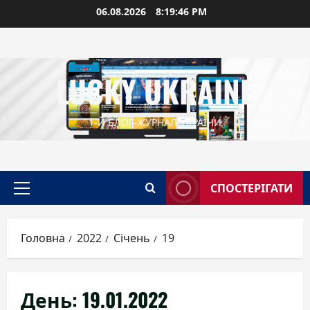
Перейти
06.08.2026
8:19:47 PM
до
вмісту
LUCKY UKRAINE
1-Й БЛОГ-ЖУРНАЛ УКРАЇНИ
СПОСТЕРІГАТИ
Головне
меню
Головна
2022
Січень
19
День:
19.01.2022