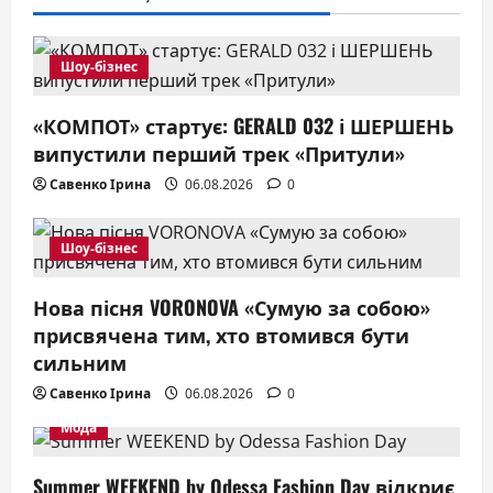
Шоу-бізнес
«КОМПОТ» стартує: GERALD 032 і ШЕРШЕНЬ
випустили перший трек «Притули»
Савенко Ірина
06.08.2026
0
Шоу-бізнес
Нова пісня VORONOVA «Сумую за собою»
присвячена тим, хто втомився бути
сильним
Савенко Ірина
06.08.2026
0
Мода
Summer WEEKEND by Odessa Fashion Day відкриє