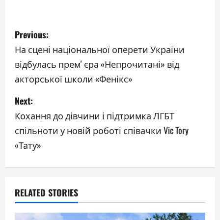
P
Previous:
o
На сцені національної оперети України
відбулась премʼєра «Непрочитані» від
s
акторської школи «Фенікс»
t
Next:
n
Кохання до дівчини і підтримка ЛГБТ
a
спільноти у новій роботі співачки Vic Tory
«Тату»
v
i
g
RELATED STORIES
a