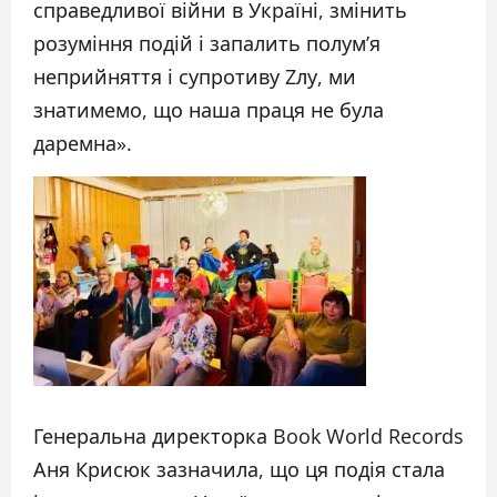
справедливої війни в Україні, змінить
розуміння подій і запалить полумʼя
неприйняття і супротиву Zлу, ми
знатимемо, що наша праця не була
даремна».
Генеральна директорка Book World Records
Аня Крисюк зазначила, що ця подія стала