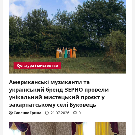
t
i
o
n
Культура і мистецтво
Американські музиканти та
український бренд ЗЕРНО провели
унікальний мистецький проєкт у
закарпатському селі Буковець
Савенко Ірина
21.07.2026
0