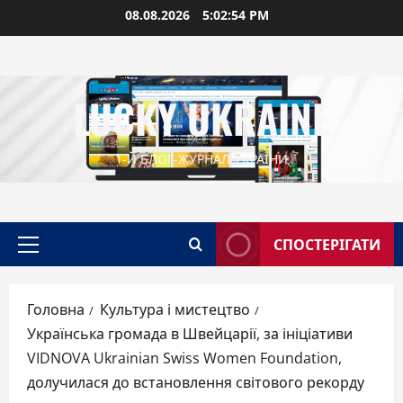
Перейти
08.08.2026
5:02:55 PM
до
вмісту
LUCKY UKRAINE
1-Й БЛОГ-ЖУРНАЛ УКРАЇНИ
СПОСТЕРІГАТИ
Головне
меню
Головна
Культура і мистецтво
Українська громада в Швейцарії, за ініціативи
VIDNOVA Ukrainian Swiss Women Foundation,
долучилася до встановлення світового рекорду