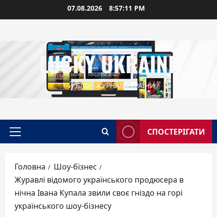
Перейти
07.08.2026
8:57:12 PM
до
вмісту
LUCKY UKRAINE
1-Й БЛОГ-ЖУРНАЛ УКРАЇНИ
СПОСТЕРІГАТИ
Головне
меню
Головна
Шоу-бізнес
Журавлі відомого українського продюсера в
нічна Івана Купала звили своє гніздо на горі
українського шоу-бізнесу