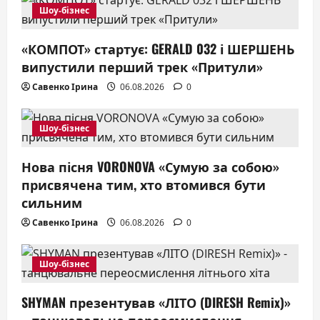
a
Шоу-бізнес
t
«КОМПОТ» стартує: GERALD 032 і ШЕРШЕНЬ
випустили перший трек «Притули»
i
Савенко Ірина
06.08.2026
0
o
n
Шоу-бізнес
Нова пісня VORONOVA «Сумую за собою»
присвячена тим, хто втомився бути
сильним
Савенко Ірина
06.08.2026
0
Шоу-бізнес
SHYMAN презентував «ЛІТО (DIRESH Remix)»
– танцювальне переосмислення