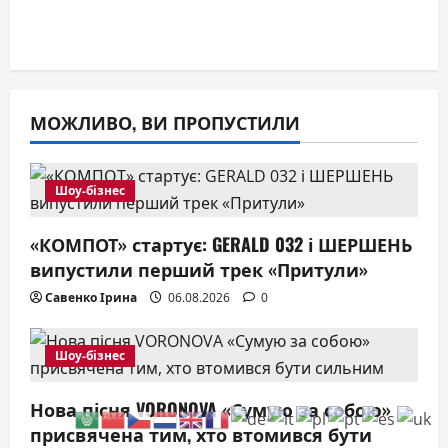
МОЖЛИВО, ВИ ПРОПУСТИЛИ
Шоу-бізнес
«КОМПОТ» стартує: GERALD 032 і ШЕРШЕНЬ
випустили перший трек «Притули»
Савенко Ірина
06.08.2026
0
Шоу-бізнес
Нова пісня VORONOVA «Сумую за собою»
присвячена тим, хто втомився бути