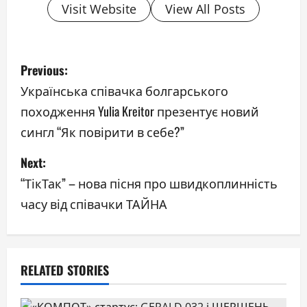
Visit Website
View All Posts
P
Previous:
o
Українська співачка болгарського
походження Yulia Kreitor презентує новий
s
сингл “Як повірити в себе?”
t
Next:
n
“ТікТак” – нова пісня про швидкоплинність
a
часу від співачки ТАЙНА
v
i
RELATED STORIES
g