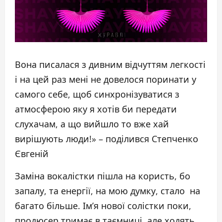
Вона писалася з дивним відчуттям легкості
і на цей раз мені не довелося поринати у
самого себе, щоб синхронізуватися з
атмосферою яку я хотів би передати
слухачам, а що вийшло то вже хай
вирішують люди!» – поділився Степченко
Євгеній
Заміна вокалістки пішла на користь, бо
запалу, та енергії, на мою думку, стало на
багато більше. Ім’я нової солістки поки,
продюсер тримає в таємниці, але ходять