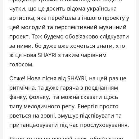
чутки, що це досить відома українська
артистка, яка перейшла з іншого проекту у
цей молодий та перспективний музичний
проект. Тож будемо обов’язково слідкувати
за ними, бо дуже вже хочеться знати, хто
ж ця нова SHAYRI з таким чарівним
голосом.
Отже! Нова пісня від SHAYRI, на цей раз це
ритмічна, та дуже гаряча з поєднанням
фанку, фольку, та можна сказати щось
типу мелодичного репу. Енергія просто
рветься на зовні, змушує підспівувати та
пританцьовувати під час прослуховування.
Якщо ти ще не чув цей трек, обов’язково