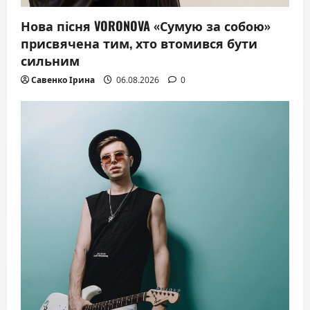
Нова пісня VORONOVA «Сумую за собою»
присвячена тим, хто втомився бути
сильним
Савенко Ірина
06.08.2026
0