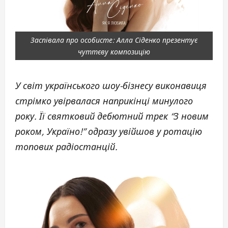
Заспівала про особисте: Алла Сіденко презентує
чуттєву композицію
У світ українського шоу-бізнесу виконавиця
стрімко увірвалася наприкінці минулого
року. Її святковий дебютний трек “З новим
роком, Україно!” одразу увійшов у ротацію
топових радіостанцій.