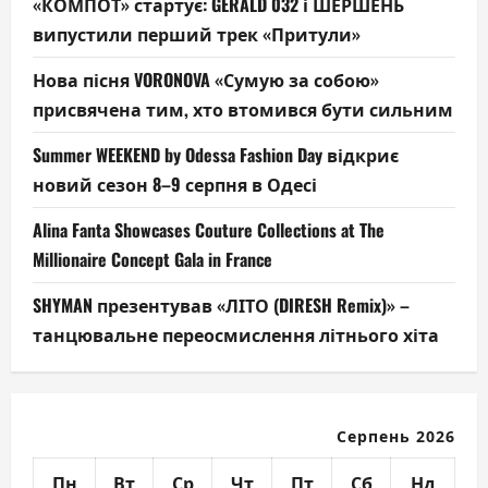
«КОМПОТ» стартує: GERALD 032 і ШЕРШЕНЬ
випустили перший трек «Притули»
Нова пісня VORONOVA «Сумую за собою»
присвячена тим, хто втомився бути сильним
Summer WEEKEND by Odessa Fashion Day відкриє
новий сезон 8–9 серпня в Одесі
Alina Fanta Showcases Couture Collections at The
Millionaire Concept Gala in France
SHYMAN презентував «ЛІТО (DIRESH Remix)» –
танцювальне переосмислення літнього хіта
Серпень 2026
Пн
Вт
Ср
Чт
Пт
Сб
Нд