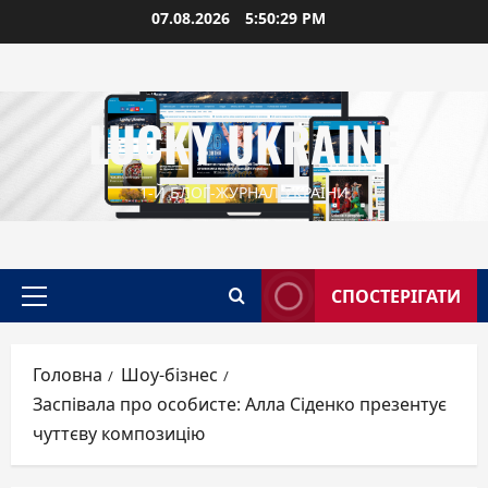
Перейти
07.08.2026
5:50:30 PM
до
вмісту
LUCKY UKRAINE
1-Й БЛОГ-ЖУРНАЛ УКРАЇНИ
СПОСТЕРІГАТИ
Головне
меню
Головна
Шоу-бізнес
Заспівала про особисте: Алла Сіденко презентує
чуттєву композицію