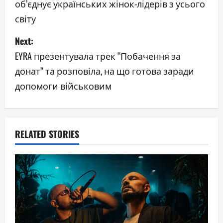
об’єднує українських жінок-лідерів з усього
s
світу
t
Next:
n
EYRA презентувала трек “Побачення за
a
донат” та розповіла, на що готова заради
допомоги військовим
v
i
g
RELATED STORIES
a
t
i
o