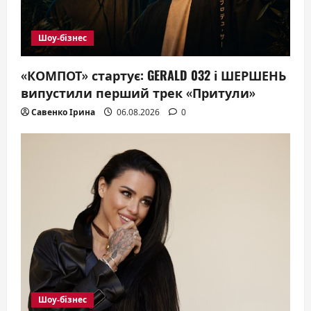
n
Шоу-бізнес
«КОМПОТ» стартує: GERALD 032 і ШЕРШЕНЬ
випустили перший трек «Притули»
Савенко Ірина
06.08.2026
0
Шоу-бізнес