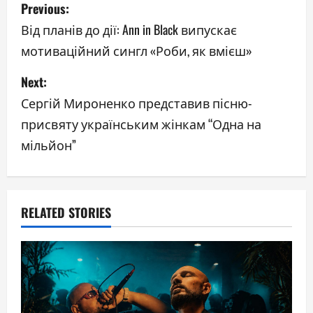
P
Previous:
o
Від планів до дії: Ann in Black випускає
мотиваційний сингл «Роби, як вмієш»
s
Next:
t
Сергій Мироненко представив пісню-
n
присвяту українським жінкам “Одна на
a
мільйон”
v
i
RELATED STORIES
g
a
t