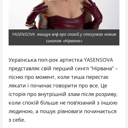
YASENSOVA знищує міф про спокій у стосунках новим
синглом «Нірвана»
Українська поп-рок артистка YASENSOVA
представляє свій перший сингл “Нірвана” –
пісню про момент, коли тиша перестає
лякати і починає говорити про все. Це
історія про внутрішній злам після розриву,
коли спокій більше не пов’язаний з іншою
людиною, а пошук рівноваги починається
з себе.