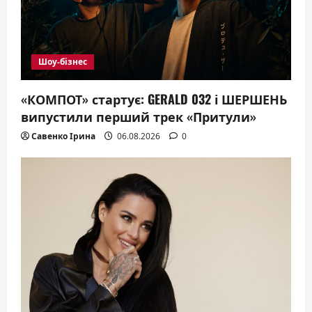
i
o
n
Шоу-бізнес
«КОМПОТ» стартує: GERALD 032 і ШЕРШЕНЬ
випустили перший трек «Притули»
Савенко Ірина
06.08.2026
0