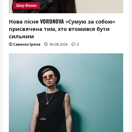
Шоу-бізнес
Нова пісня VORONOVA «Сумую за собою»
присвячена тим, хто втомився бути
сильним
Савенко Ірина
06.08.2026
0