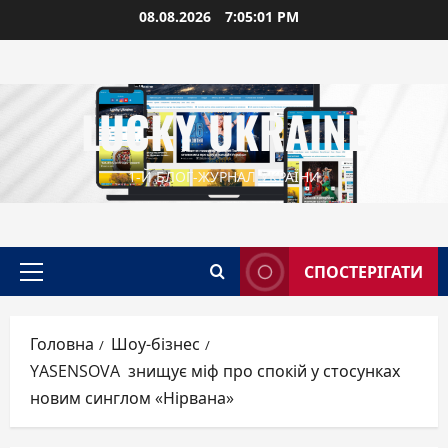
Перейти
08.08.2026
7:05:02 PM
до
вмісту
LUCKY UKRAINE
1-Й БЛОГ-ЖУРНАЛ УКРАЇНИ
СПОСТЕРІГАТИ
Головне
меню
Головна
Шоу-бізнес
YASENSOVA знищує міф про спокій у стосунках
новим синглом «Нірвана»