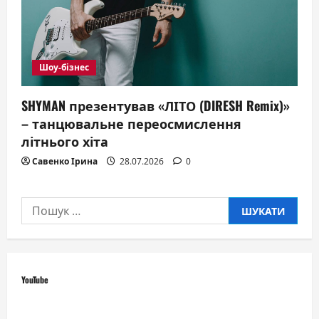
Шоу-бізнес
SHYMAN презентував «ЛІТО (DIRESH Remix)»
– танцювальне переосмислення
літнього хіта
Савенко Ірина
28.07.2026
0
Пошук:
YouTube