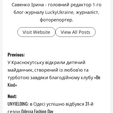
Савенко Ірина - головний редактор 1-го
блог-журналу LuckyUkraine, журналіст,
фоторепортер.
Visit Website
View All Posts
P
Previous:
o
У Краснокутську відкрили дитячий
майданчик, створений із любов’ю та
s
турботою завдяки благодійному клубу «Be
t
Kind»
n
Next:
a
UNYIELDING: в Одесі успішно відбувся 31-й
сезон Odessa Fashion Day