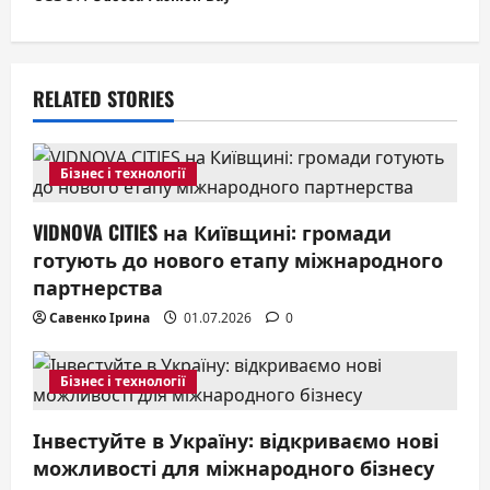
v
i
g
RELATED STORIES
a
Бізнес і технології
t
i
VIDNOVA CITIES на Київщині: громади
готують до нового етапу міжнародного
o
партнерства
n
Савенко Ірина
01.07.2026
0
Бізнес і технології
Інвестуйте в Україну: відкриваємо нові
можливості для міжнародного бізнесу