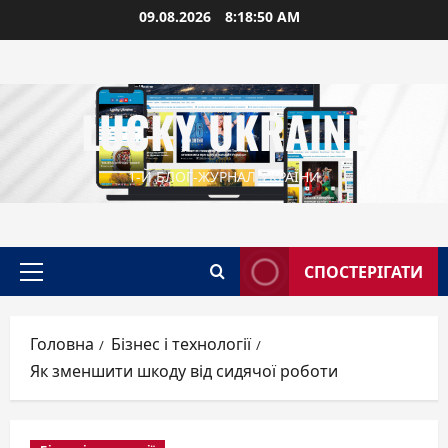
Перейти
09.08.2026
8:18:51 AM
до
вмісту
LUCKY UKRAINE
1-Й БЛОГ-ЖУРНАЛ УКРАЇНИ
СПОСТЕРІГАТИ
Головне
меню
Головна
Бізнес і технології
Як зменшити шкоду від сидячої роботи