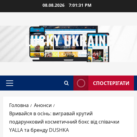
Перейти
08.08.2026
7:01:32 PM
до
вмісту
LUCKY UKRAINE
1-Й БЛОГ-ЖУРНАЛ УКРАЇНИ
СПОСТЕРІГАТИ
Головне
меню
Головна
Анонси
Вривайся в осінь: вигравай крутий
подарунковий косметичний бокс від співачки
YALLA та бренду DUSHKA