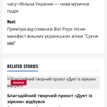
часу: «Вільна Україна» — нова музична
s
подія
t
Next:
n
Прем’єра від співачки Вікі Роуз: пісня-
a
маніфест вільних українських жінок “Сукня
mini”
v
i
g
RELATED STORIES
a
Анонси
t
i
Благодійний творчий проєкт «Дует із
зіркою» відбувся