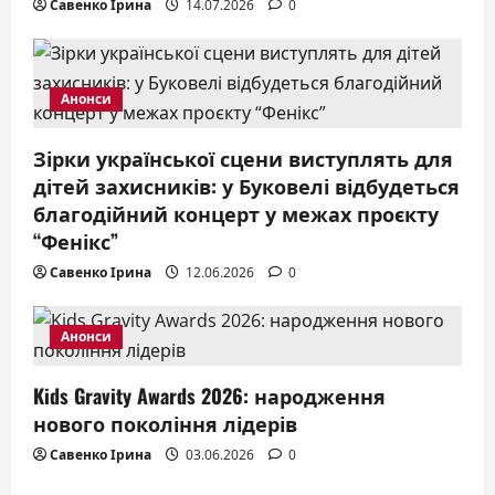
o
Савенко Ірина
14.07.2026
0
n
Анонси
Зірки української сцени виступлять для
дітей захисників: у Буковелі відбудеться
благодійний концерт у межах проєкту
“Фенікс”
Савенко Ірина
12.06.2026
0
Анонси
Kids Gravity Awards 2026: народження
нового покоління лідерів
Савенко Ірина
03.06.2026
0