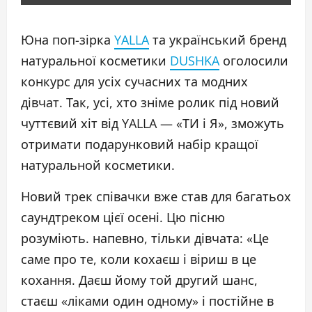
Юна поп-зірка
YALLA
та український бренд
натуральної косметики
DUSHKA
оголосили
конкурс для усіх сучасних та модних
дівчат. Так, усі, хто зніме ролик під новий
чуттєвий хіт від YALLA — «ТИ і Я», зможуть
отримати подарунковий набір кращої
натуральной косметики.
Новий трек співачки вже став для багатьох
саундтреком цієї осені. Цю пісню
розуміють. напевно, тільки дівчата: «Це
саме про те, коли кохаєш і віриш в це
кохання. Даєш йому той другий шанс,
стаєш «ліками один одному» і постійне в