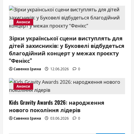
i
o
n
Анонси
Зірки української сцени виступлять для
дітей захисників: у Буковелі відбудеться
благодійний концерт у межах проєкту
“Фенікс”
Савенко Ірина
12.06.2026
0
Анонси
Kids Gravity Awards 2026: народження
нового покоління лідерів
Савенко Ірина
03.06.2026
0