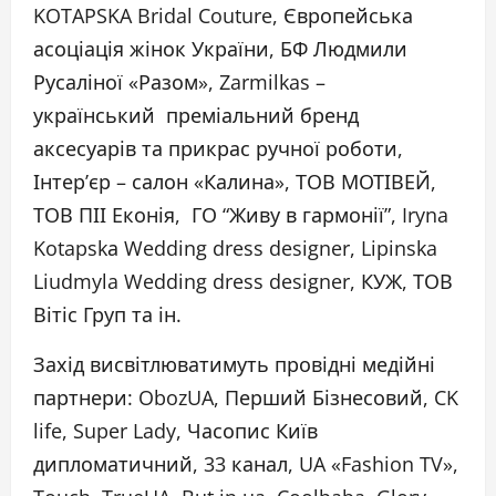
KOTAPSKA Bridal Couture, Європейська
асоціація жінок України, БФ Людмили
Русаліної «Разом», Zarmilkas –
український преміальний бренд
аксесуарів та прикрас ручної роботи,
Інтерʼєр – салон «Калина», ТОВ МОТІВЕЙ,
ТОВ ПІІ Еконія, ГО “Живу в гармонії”, Iryna
Kotapskа Wedding dress designer, Lipinska
Liudmyla Wedding dress designer, КУЖ, ТОВ
Вітіс Груп та ін.
Захід висвітлюватимуть провідні медійні
партнери: ObozUA, Перший Бізнесовий, CK
life, Super Lady, Часопис Київ
дипломатичний, 33 канал, UA «Fashion TV»,