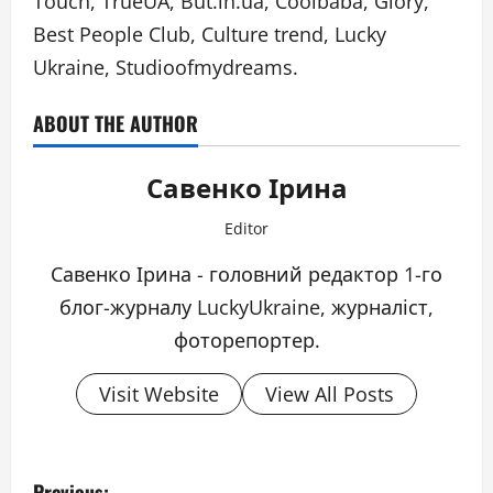
Touch, TrueUA, But.in.ua, Coolbaba, Glory,
Best People Club, Culture trend, Lucky
Ukraine, Studioofmydreams.
ABOUT THE AUTHOR
Савенко Ірина
Editor
Савенко Ірина - головний редактор 1-го
блог-журналу LuckyUkraine, журналіст,
фоторепортер.
Visit Website
View All Posts
P
Previous: