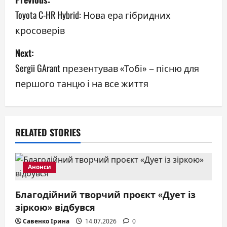
o
Toyota C-HR Hybrid: Нова ера гібридних
кросоверів
s
Next:
t
Sergii GArant презентував «Тобі» – пісню для
n
першого танцю і на все життя
a
v
RELATED STORIES
i
g
Анонси
a
Благодійний творчий проєкт «Дует із
t
зіркою» відбувся
Савенко Ірина
14.07.2026
0