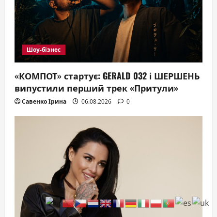
Шоу-бізнес
«КОМПОТ» стартує: GERALD 032 і ШЕРШЕНЬ
випустили перший трек «Притули»
Савенко Ірина
06.08.2026
0