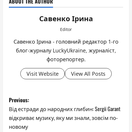
ABOUT THE AUTHOR
Савенко Ірина
Editor
Савенко Ірина - головний редактор 1-го
блог-журналу LuckyUkraine, журналіст,
фоторепортер.
Visit Website
View All Posts
P
Previous:
o
Від естради до народних глибин: Sergii Garant
відкриває музику, яку ми знали, зовсім по-
s
новому