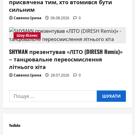
присвячена тим, хто втомився бути
сильним
Савенко Ірина
06.08.2026
0
Шоу-бізнес
SHYMAN презентував «ЛІТО (DIRESH Remix)»
– танцювальне переосмислення
літнього хіта
Савенко Ірина
28.07.2026
0
Пошук:
YouTube