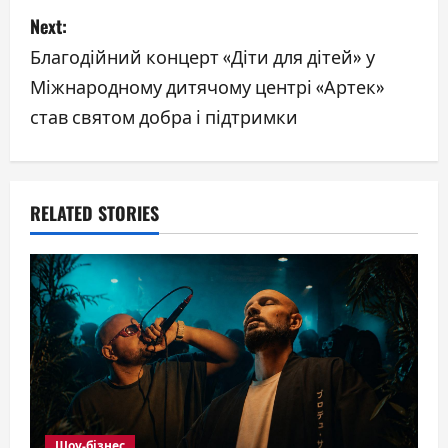
t
Next:
n
Благодійний концерт «Діти для дітей» у
a
Міжнародному дитячому центрі «Артек»
став святом добра і підтримки
v
i
g
RELATED STORIES
a
t
i
o
n
Шоу-бізнес