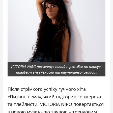
VICTORIA NIRO презентує новий трек «Все по плану» -
маніфест впевненості та внутрішньої свободи
Після стрімкого успіху гучного хіта
«Питань нема», який підкорив соцмережі
та плейлисти, VICTORIA NIRO повертається
з новою музичною заявою – трендовим