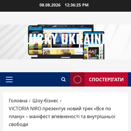
Перейти
08.08.2026
12:36:26 PM
до
вмісту
LUCKY UKRAINE
1-Й БЛОГ-ЖУРНАЛ УКРАЇНИ
СПОСТЕРІГАТИ
Головне
меню
Головна
Шоу-бізнес
VICTORIA NIRO презентує новий трек «Все по
плану» – маніфест впевненості та внутрішньої
свободи