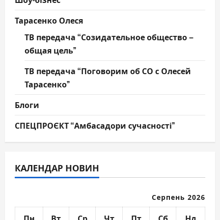
Тарасенко Олеся
ТВ передача “Созидательное общество –
общая цель”
ТВ передача “Поговорим об СО с Олесей
Тарасенко”
Блоги
СПЕЦПРОЄКТ “Амбасадори сучасності”
КАЛЕНДАР НОВИН
Серпень 2026
Пн
Вт
Ср
Чт
Пт
Сб
Нд