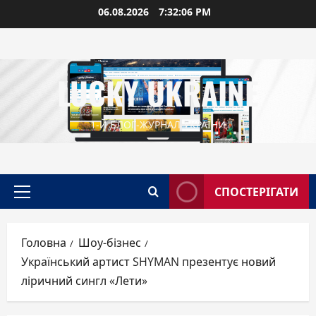
Перейти
06.08.2026
7:32:07 PM
до
вмісту
LUCKY UKRAINE
1-Й БЛОГ-ЖУРНАЛ УКРАЇНИ
СПОСТЕРІГАТИ
Головне
меню
Головна
Шоу-бізнес
Український артист SHYMAN презентує новий
ліричний сингл «Лети»