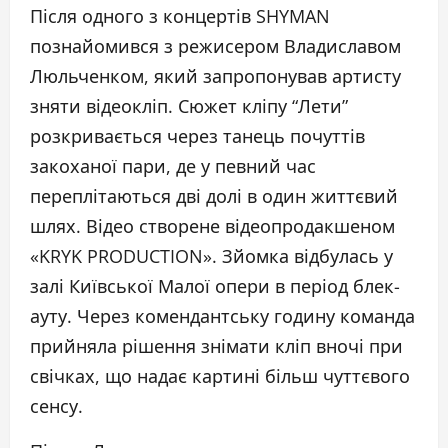
Після одного з концертів SHYMAN
познайомився з режисером Владиславом
Люльченком, який запропонував артисту
зняти відеокліп. Сюжет кліпу “Лети”
розкривається через танець почуттів
закоханої пари, де у певний час
переплітаються дві долі в один життєвий
шлях. Відео створене відеопродакшеном
«KRYK PRODUCTION». Зйомка відбулась у
залі Київської Малої опери в період блек-
ауту. Через комендантську годину команда
прийняла рішення знімати кліп вночі при
свічках, що надає картині більш чуттєвого
сенсу.