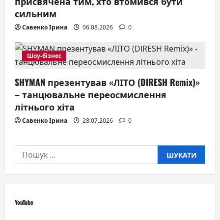
присвячена тим, хто втомився бути
сильним
Савенко Ірина
06.08.2026
0
Шоу-бізнес
SHYMAN презентував «ЛІТО (DIRESH Remix)»
– танцювальне переосмислення
літнього хіта
Савенко Ірина
28.07.2026
0
Пошук:
YouTube