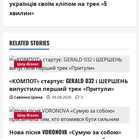
n
українців своїм кліпом на трек «5
a
хвилин»
v
i
RELATED STORIES
g
a
Шоу-бізнес
t
«КОМПОТ» стартує: GERALD 032 і ШЕРШЕНЬ
випустили перший трек «Притули»
i
Савенко Ірина
06.08.2026
0
o
n
Шоу-бізнес
Нова пісня VORONOVA «Сумую за собою»