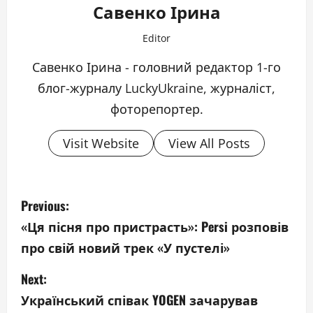
Савенко Ірина
Editor
Савенко Ірина - головний редактор 1-го
блог-журналу LuckyUkraine, журналіст,
фоторепортер.
Visit Website
View All Posts
P
Previous:
o
«Ця пісня про пристрасть»: Persi розповів
про свій новий трек «У пустелі»
s
Next:
t
Український співак YOGEN зачарував