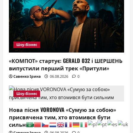
Шоу-бізнес
«КОМПОТ» стартує: GERALD 032 і ШЕРШЕНЬ
випустили перший трек «Притули»
Савенко Ірина
06.08.2026
0
Шоу-бізнес
Нова пісня VORONOVA «Сумую за собою»
присвячена тим, хто втомився бути
сильним
Савенко Ірина
06.08.2026
0