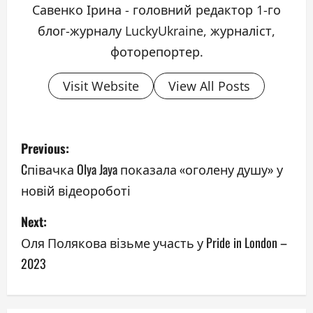
Савенко Ірина - головний редактор 1-го
блог-журналу LuckyUkraine, журналіст,
фоторепортер.
Visit Website
View All Posts
P
Previous:
o
Cпівачка Olya Jaya показала «оголену душу» у
новій відеороботі
s
Next:
t
Оля Полякова візьме участь у Pride in London –
n
2023
a