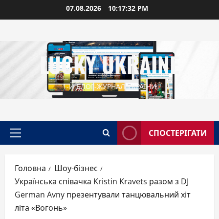
Перейти
07.08.2026
10:17:33 PM
до
вмісту
LUCKY UKRAINE
1-Й БЛОГ-ЖУРНАЛ УКРАЇНИ
СПОСТЕРІГАТИ
Головне
меню
Головна
Шоу-бізнес
Українська співачка Kristin Kravets разом з DJ
German Avny презентували танцювальний хіт
літа «Вогонь»