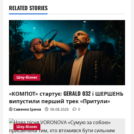
v
RELATED STORIES
i
g
a
t
i
o
Шоу-бізнес
n
«КОМПОТ» стартує: GERALD 032 і ШЕРШЕНЬ
випустили перший трек «Притули»
Савенко Ірина
06.08.2026
0
Шоу-бізнес