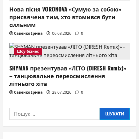
Нова пісня VORONOVA «Сумую за собою»
присвячена тим, хто втомився бути
сильним
Савенко Ірина
06.08.2026
0
Шоу-бізнес
SHYMAN презентував «ЛІТО (DIRESH Remix)»
– танцювальне переосмислення
літнього хіта
Савенко Ірина
28.07.2026
0
Пошук: