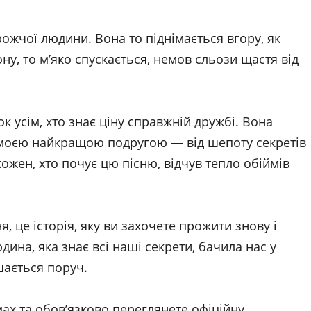
рожчої людини. Вона то піднімається вгору, як
ну, то м’яко спускається, немов сльози щастя від
к усім, хто знає ціну справжній дружбі. Вона
з моєю найкращою подругою — від шепоту секретів
ожен, хто почує цю пісню, відчув тепло обіймів
, це історія, яку ви захочете прожити знову і
юдина, яка знає всі наші секрети, бачила нас у
шається поруч.
ах та обовʼязково переглянете офіційну