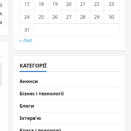
17
18
19
20
21
22
23
о
и
24
25
26
27
28
29
30
я
31
« Лип
КАТЕГОРІЇ
Анонси
Бізнес і технології
Блоги
Інтерв'ю
Краса і подорожі