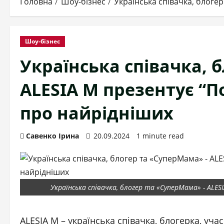
Головна
Шоу-бізнес
Українська співачка, блоге
Шоу-бізнес
Українська співачка, 
ALESIA M презентує “П
про найрідніших
Савенко Ірина
20.09.2024
1 minute read
Українська співачка, блогер та «СуперМама» - ALES
ALESIA M – українська співачка, блогерка, уч