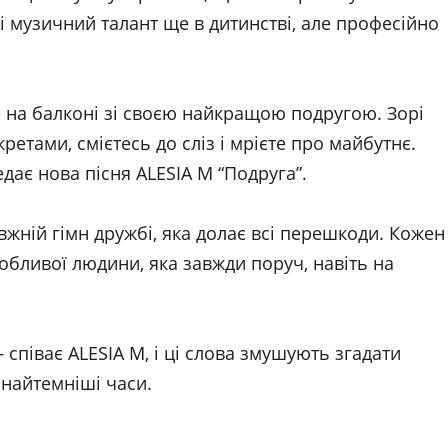
бі музичний талант ще в дитинстві, але професійно
те на балконі зі своєю найкращою подругою. Зорі
етами, смієтесь до сліз і мрієте про майбутнє.
дає нова пісня ALESIA M “Подруга”.
вжній гімн дружбі, яка долає всі перешкоди. Кожен
собливої людини, яка завжди поруч, навіть на
 співає ALESIA M, і ці слова змушують згадати
 найтемніші часи.