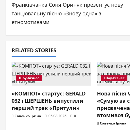
Франківчанка Соня Ориняк презентує нову
o
танцювальну пісню «Знову одна» з
s
етномотивами
t
n
RELATED STORIES
a
v
Шоу-бізнес
Шоу-бізнес
i
g
«КОМПОТ» стартує: GERALD
Нова пісня
032 і ШЕРШЕНЬ випустили
«Сумую за 
a
перший трек «Притули»
присвячена
втомився б
t
Савенко Ірина
06.08.2026
0
Савенко Ірина