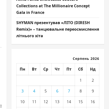
Collections at The Millionaire Concept
Gala in France
SHYMAN презентував «ЛІТО (DIRESH
Remix)» – танцювальне переосмислення
літнього хіта
Серпень 2026
Пн
Вт
Ср
Чт
Пт
Сб
Нд
1
2
3
4
5
6
7
8
9
10
11
12
13
14
15
16
: