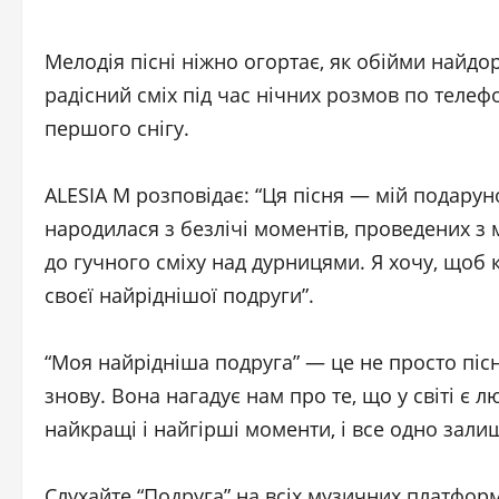
Мелодія пісні ніжно огортає, як обійми найдо
радісний сміх під час нічних розмов по телефо
першого снігу.
ALESIA M розповідає: “Ця пісня — мій подаруно
народилася з безлічі моментів, проведених 
до гучного сміху над дурницями. Я хочу, щоб к
своєї найріднішої подруги”.
“Моя найрідніша подруга” — це не просто пісня
знову. Вона нагадує нам про те, що у світі є л
найкращі і найгірші моменти, і все одно зали
Слухайте “Подруга” на всіх музичних платформ