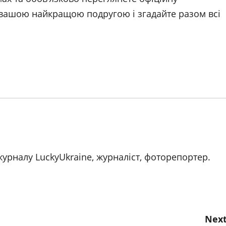
з вашою найкращою подругою і згадайте разом всі
журналу LuckyUkraine, журналіст, фоторепортер.
Next