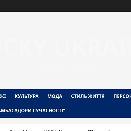
UCKY UKRAI
1-Й БЛОГ-ЖУРНАЛ УКРАЇНИ
ЖІ
КУЛЬТУРА
МОДА
СТИЛЬ ЖИТТЯ
ПЕРСО
АМБАСАДОРИ СУЧАСНОСТІ”