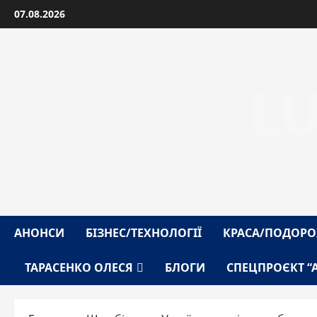
Перейти
07.08.2026
до
вмісту
L
АНОНСИ
БІЗНЕС/ТЕХНОЛОГІЇ
КРАСА/ПОДОРО
ТАРАСЕНКО ОЛЕСЯ
БЛОГИ
СПЕЦПРОЄКТ “