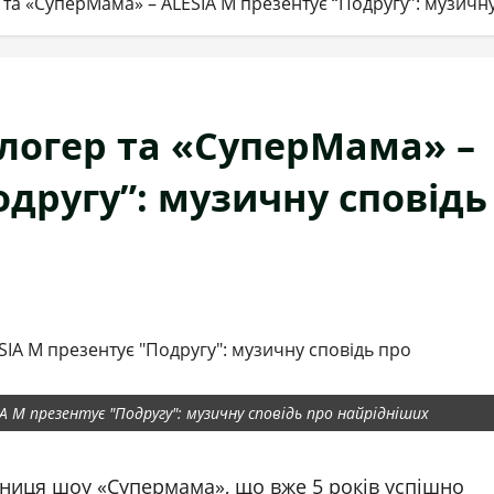
р та «СуперМама» – ALESIA M презентує “Подругу”: музичн
блогер та «СуперМама» –
одругу”: музичну сповідь
IA M презентує "Подругу": музичну сповідь про найрідніших
асниця шоу «Супермама», що вже 5 років успішно