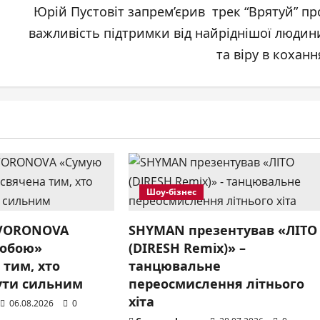
Юрій Пустовіт запрем’єрив трек “Врятуй” пр
важливість підтримки від найріднішої людин
та віру в коханн
Шоу-бізнес
 VORONOVA
SHYMAN презентував «ЛІТО
собою»
(DIRESH Remix)» –
 тим, хто
танцювальне
ути сильним
переосмислення літнього
хіта
06.08.2026
0