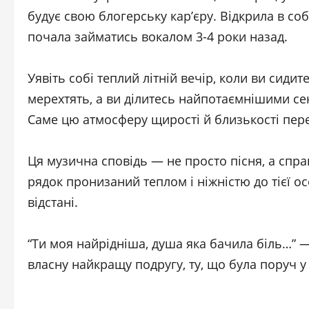
будує свою блогерську карʼєру. Відкрила в со
почала займатись вокалом 3-4 роки назад.
Уявіть собі теплий літній вечір, коли ви сиди
мерехтять, а ви ділитесь найпотаємнішими секр
Саме цю атмосферу щирості й близькості пере
Ця музична сповідь — не просто пісня, а спра
рядок пронизаний теплом і ніжністю до тієї о
відстані.
“Ти моя найрідніша, душа яка бачила біль…” —
власну найкращу подругу, ту, що була поруч у