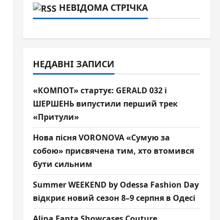
НЕВІДОМА СТРІЧКА
НЕДАВНІ ЗАПИСИ
«КОМПОТ» стартує: GERALD 032 і
ШЕРШЕНЬ випустили перший трек
«Притули»
Нова пісня VORONOVA «Сумую за
собою» присвячена тим, хто втомився
бути сильним
Summer WEEKEND by Odessa Fashion Day
відкриє новий сезон 8–9 серпня в Одесі
Alina Fanta Showcases Couture