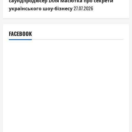
саундпродюсер Ілля Масютка про секрети
українського шоу-бізнесу
27.07.2026
FACEBOOK