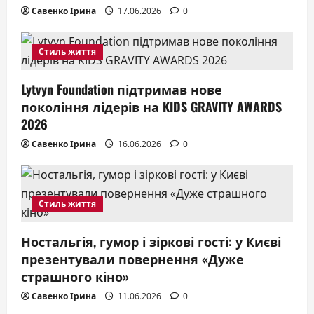
Савенко Ірина
17.06.2026
0
n
Стиль життя
Lytvyn Foundation підтримав нове
покоління лідерів на KIDS GRAVITY AWARDS
2026
Савенко Ірина
16.06.2026
0
Стиль життя
Ностальгія, гумор і зіркові гості: у Києві
презентували повернення «Дуже
страшного кіно»
Савенко Ірина
11.06.2026
0