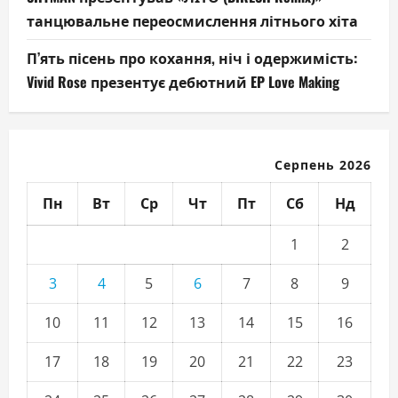
танцювальне переосмислення літнього хіта
П’ять пісень про кохання, ніч і одержимість:
Vivid Rose презентує дебютний EP Love Making
Серпень 2026
Пн
Вт
Ср
Чт
Пт
Сб
Нд
1
2
3
4
5
6
7
8
9
10
11
12
13
14
15
16
17
18
19
20
21
22
23