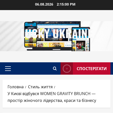
Перейти
06.08.2026
2:15:01 PM
до
вмісту
LUCKY UKRAINE
1-Й БЛОГ-ЖУРНАЛ УКРАЇНИ
СПОСТЕРІГАТИ
Головне
меню
Головна
Стиль життя
У Києві відбувся WOMEN GRAVITY BRUNCH —
простір жіночого лідерства, краси та бізнесу