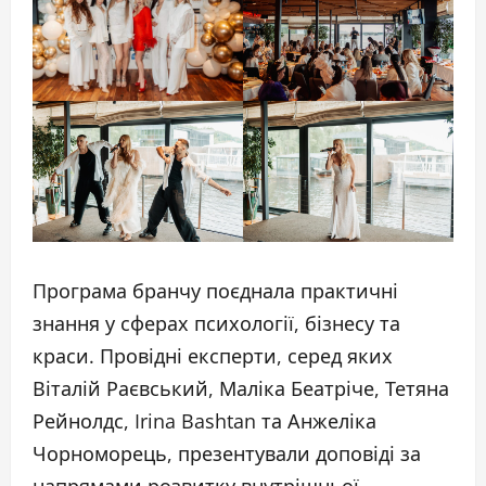
Програма бранчу поєднала практичні
знання у сферах психології, бізнесу та
краси. Провідні експерти, серед яких
Віталій Раєвський, Маліка Беатріче, Тетяна
Рейнолдс, Irina Bashtan та Анжеліка
Чорноморець, презентували доповіді за
напрямами розвитку внутрішньої