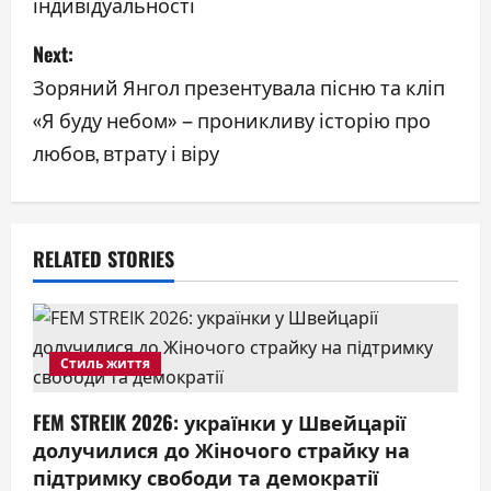
індивідуальності
s
Next:
t
Зоряний Янгол презентувала пісню та кліп
n
«Я буду небом» – проникливу історію про
a
любов, втрату і віру
v
i
RELATED STORIES
g
a
Стиль життя
t
FEM STREIK 2026: українки у Швейцарії
i
долучилися до Жіночого страйку на
o
підтримку свободи та демократії