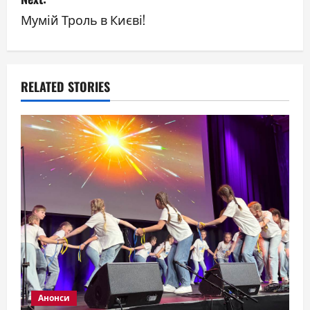
Мумій Троль в Києві!
t
n
a
RELATED STORIES
v
i
g
a
t
i
o
Анонси