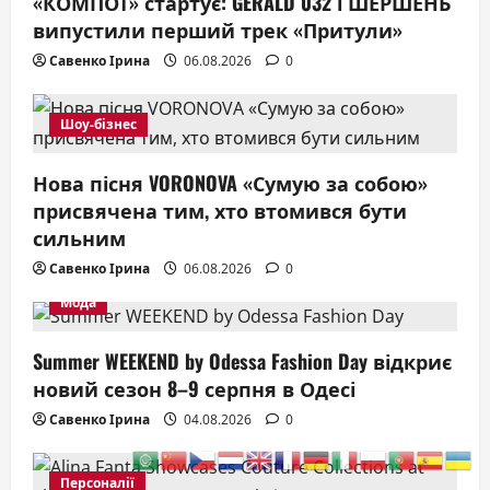
«КОМПОТ» стартує: GERALD 032 і ШЕРШЕНЬ
випустили перший трек «Притули»
Савенко Ірина
06.08.2026
0
Шоу-бізнес
Нова пісня VORONOVA «Сумую за собою»
присвячена тим, хто втомився бути
сильним
Савенко Ірина
06.08.2026
0
Мода
Summer WEEKEND by Odessa Fashion Day відкриє
новий сезон 8–9 серпня в Одесі
Савенко Ірина
04.08.2026
0
Персоналії