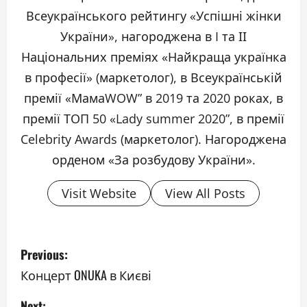
Всеукраїнського рейтингу «Успішні жінки
України», нагороджена в I та ІІ
Національних преміях «Найкраща українка
в професії» (маркетолог), в Всеукраїнській
премії «МамаWOW” в 2019 та 2020 роках, в
премії ТОП 50 «Lady summer 2020”, в премії
Celebrity Awards (маркетолог). Нагороджена
орденом «За розбудову України».
Visit Website
View All Posts
P
Previous:
o
Концерт ONUKA в Києві
s
Next: