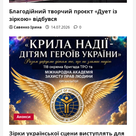
n
Благодійний творчий проєкт «Дует із
зіркою» відбувся
Савенко Ірина
14.07.2026
0
Анонси
Зірки української сцени виступлять для