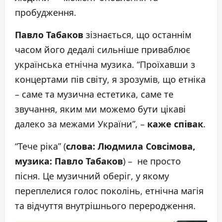
пробудження.
Павло Табаков
зізнається, що останнім
часом його дедалі сильніше приваблює
українська етнічна музика. “Проїхавши з
концертами пів світу, я зрозумів, що етніка
– саме та музична естетика, саме те
звучання, яким ми можемо бути цікаві
далеко за межами України”, –
каже співак
.
“Тече ріка” (
слова: Людмила Совсімова,
музика: Павло Табаков
) – не просто
пісня. Це музичний оберіг, у якому
переплелися голос поколінь, етнічна магія
та відчуття внутрішнього переродження.