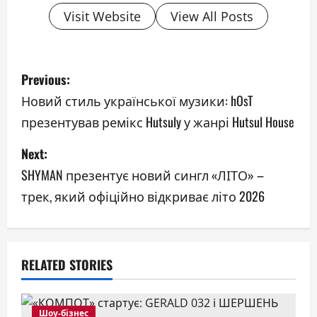
Visit Website
View All Posts
P
Previous:
o
Новий стиль української музики: hOsT
презентував ремікс Hutsuly у жанрі Hutsul House
s
Next:
t
SHYMAN презентує новий сингл «ЛІТО» –
n
трек, який офіційно відкриває літо 2026
a
v
RELATED STORIES
i
g
Шоу-бізнес