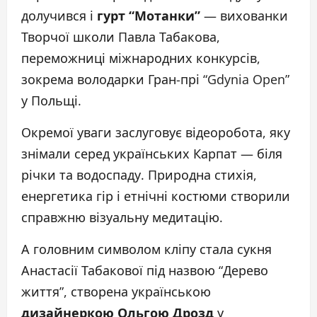
долучився і
гурт “Мотанки”
— вихованки
Творчої школи Павла Табакова,
переможниці міжнародних конкурсів,
зокрема володарки Гран-прі “Gdynia Open”
у Польщі.
Окремої уваги заслуговує відеоробота, яку
знімали серед українських Карпат — біля
річки та водоспаду. Природна стихія,
енергетика гір і етнічні костюми створили
справжню візуальну медитацію.
А головним символом кліпу стала сукня
Анастасії Табакової під назвою “Дерево
життя”, створена українською
дизайнеркою Ольгою Дрозд
у