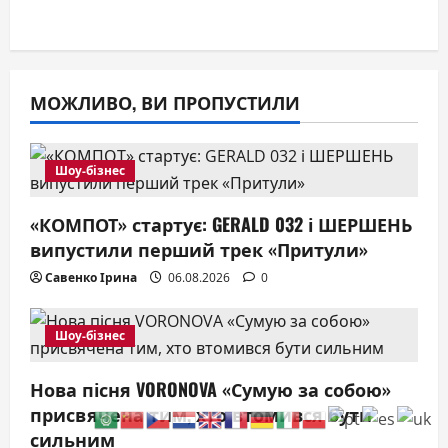
МОЖЛИВО, ВИ ПРОПУСТИЛИ
Шоу-бізнес
«КОМПОТ» стартує: GERALD 032 і ШЕРШЕНЬ
випустили перший трек «Притули»
Савенко Ірина
06.08.2026
0
Шоу-бізнес
Нова пісня VORONOVA «Сумую за собою»
присвячена тим, хто втомився бути
сильним