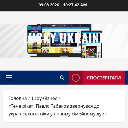
Перейти
09.08.2026
10:27:43 AM
до
вмісту
LUCKY UKRAINE
1-Й БЛОГ-ЖУРНАЛ УКРАЇНИ
СПОСТЕРІГАТИ
Головне
меню
Головна
Шоу-бізнес
«Тече ріка»: Павло Табаков звернувся до
української етніки у новому сімейному дуеті