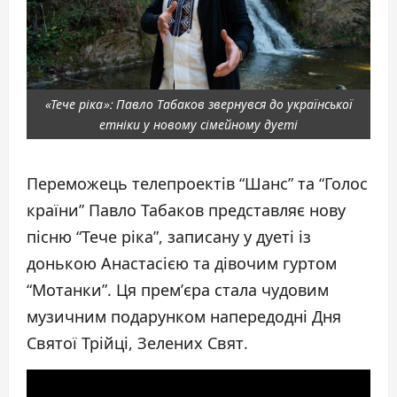
«Тече ріка»: Павло Табаков звернувся до української
етніки у новому сімейному дуеті
Переможець телепроектів “Шанс” та “Голос
країни” Павло Табаков представляє нову
пісню “Тече ріка”, записану у дуеті із
донькою Анастасією та дівочим гуртом
“Мотанки”. Ця прем’єра стала чудовим
музичним подарунком напередодні Дня
Святої Трійці, Зелених Свят.