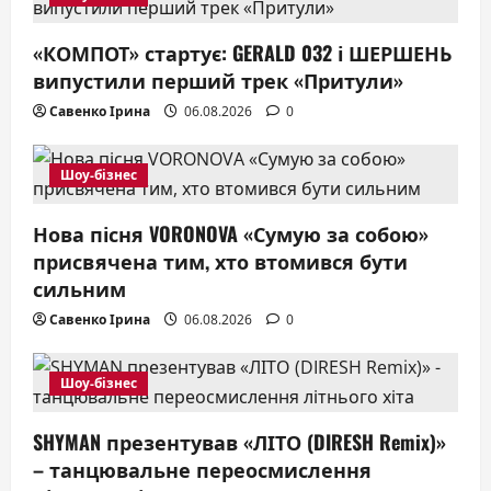
a
«КОМПОТ» стартує: GERALD 032 і ШЕРШЕНЬ
t
випустили перший трек «Притули»
i
Савенко Ірина
06.08.2026
0
o
Шоу-бізнес
n
Нова пісня VORONOVA «Сумую за собою»
присвячена тим, хто втомився бути
сильним
Савенко Ірина
06.08.2026
0
Шоу-бізнес
SHYMAN презентував «ЛІТО (DIRESH Remix)»
– танцювальне переосмислення