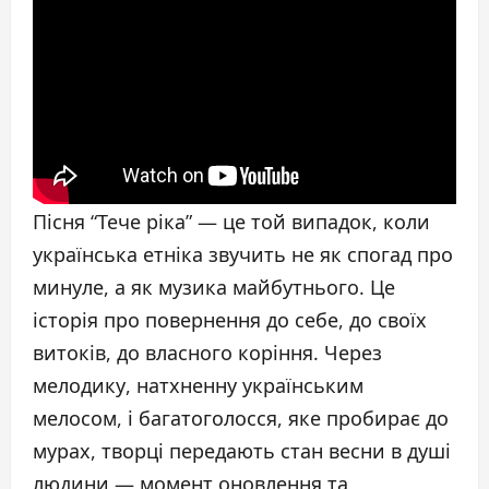
Пісня “Тече ріка” — це той випадок, коли
українська етніка звучить не як спогад про
минуле, а як музика майбутнього. Це
історія про повернення до себе, до своїх
витоків, до власного коріння. Через
мелодику, натхненну українським
мелосом, і багатоголосся, яке пробирає до
мурах, творці передають стан весни в душі
людини — момент оновлення та