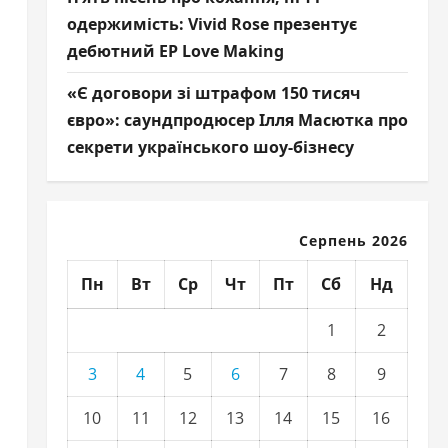
одержимість: Vivid Rose презентує
дебютний EP Love Making
«Є договори зі штрафом 150 тисяч
євро»: саундпродюсер Ілля Масютка про
секрети українського шоу-бізнесу
Серпень 2026
Пн
Вт
Ср
Чт
Пт
Сб
Нд
1
2
3
4
5
6
7
8
9
10
11
12
13
14
15
16