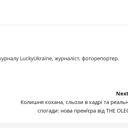
журналу LuckyUkraine, журналіст, фоторепортер.
Next
Колишня кохана, сльози в кадрі та реальн
спогади: нова прем’єра від THE OLE