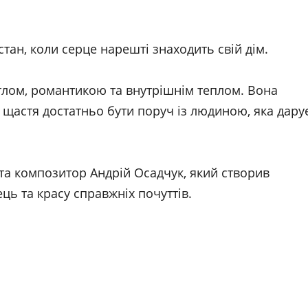
стан, коли серце нарешті знаходить свій дім.
тлом, романтикою та внутрішнім теплом. Вона
ля щастя достатньо бути поруч із людиною, яка дару
 та композитор Андрій Осадчук, який створив
ць та красу справжніх почуттів.