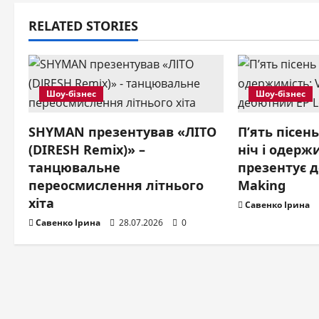
t
RELATED STORIES
n
a
v
Шоу-бізнес
Шоу-бізнес
i
SHYMAN презентував «ЛІТО
П’ять пісен
(DIRESH Remix)» –
ніч і одержи
g
танцювальне
презентує 
a
переосмислення літнього
Making
хіта
Савенко Ірина
t
Савенко Ірина
28.07.2026
0
i
o
n