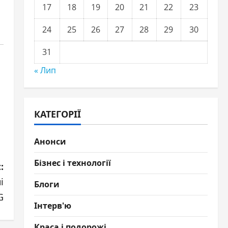
17
18
19
20
21
22
23
24
25
26
27
28
29
30
31
« Лип
КАТЕГОРІЇ
Анонси
Бізнес і технології
:
і
Блоги
G
Інтерв'ю
Краса і подорожі