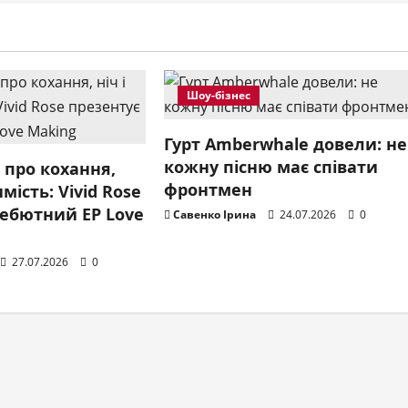
Шоу-бізнес
Гурт Amberwhale довели: не
кожну пісню має співати
ь про кохання,
фронтмен
мість: Vivid Rose
дебютний EP Love
Савенко Ірина
24.07.2026
0
27.07.2026
0