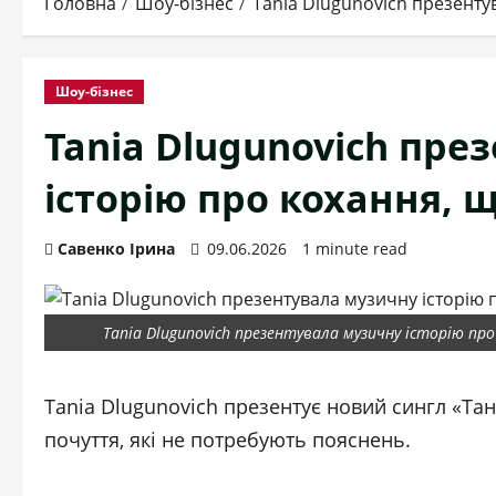
Головна
Шоу-бізнес
Tania Dlugunovich презенту
Шоу-бізнес
Tania Dlugunovich пре
історію про кохання, 
Савенко Ірина
09.06.2026
1 minute read
Tania Dlugunovich презентувала музичну історію пр
Tania Dlugunovich презентує новий сингл «Та
почуття, які не потребують пояснень.