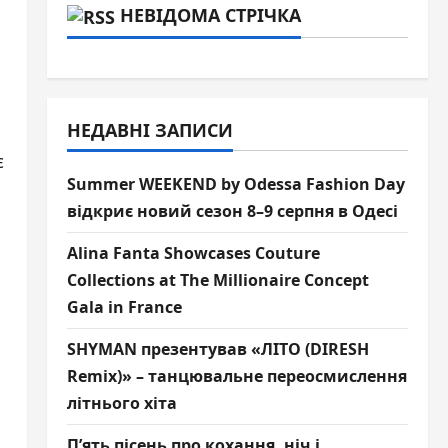
НЕВІДОМА СТРІЧКА
НЕДАВНІ ЗАПИСИ
є
Summer WEEKEND by Odessa Fashion Day
відкриє новий сезон 8–9 серпня в Одесі
Alina Fanta Showcases Couture
Collections at The Millionaire Concept
Gala in France
SHYMAN презентував «ЛІТО (DIRESH
Remix)» – танцювальне переосмислення
літнього хіта
П’ять пісень про кохання, ніч і