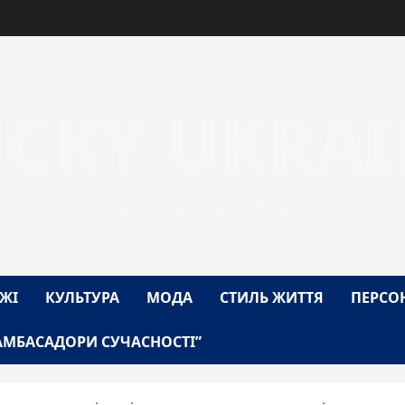
UCKY UKRAI
1-Й БЛОГ-ЖУРНАЛ УКРАЇНИ
ЖІ
КУЛЬТУРА
МОДА
СТИЛЬ ЖИТТЯ
ПЕРСО
АМБАСАДОРИ СУЧАСНОСТІ”