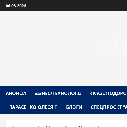
Перейти
06.08.2026
до
вмісту
L
АНОНСИ
БІЗНЕС/ТЕХНОЛОГІЇ
КРАСА/ПОДОРО
ТАРАСЕНКО ОЛЕСЯ
БЛОГИ
СПЕЦПРОЄКТ “