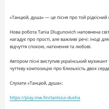
«Танцюй, душа» — це пісня про той рідкісний 
Нова робота Tania Dlugunovich наповнена сві
нагадує про прості, але важливі речі: іноді д
відчуття спокою, натхнення та любові.
Автором пісні виступив український музикант
чуттєву композицію про близькість двох серде
Слухати «Танцюй, душа»:
https://play.mw.fm/tantsiui-dusha