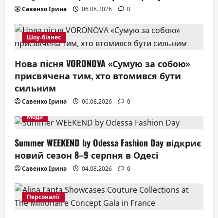
Савенко Ірина
06.08.2026
0
Шоу-бізнес
Нова пісня VORONOVA «Сумую за собою»
присвячена тим, хто втомився бути
сильним
Савенко Ірина
06.08.2026
0
Мода
Summer WEEKEND by Odessa Fashion Day відкриє
новий сезон 8–9 серпня в Одесі
Савенко Ірина
04.08.2026
0
Персоналії