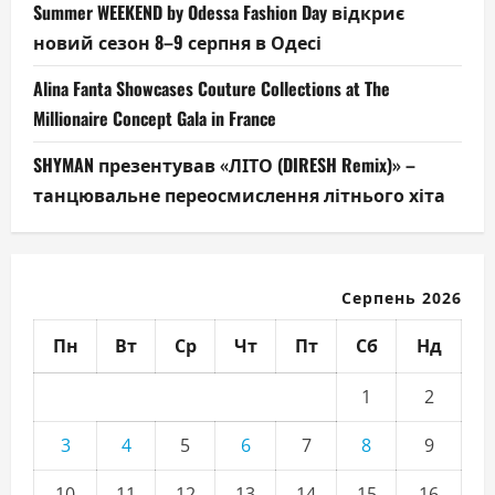
Summer WEEKEND by Odessa Fashion Day відкриє
новий сезон 8–9 серпня в Одесі
Alina Fanta Showcases Couture Collections at The
Millionaire Concept Gala in France
SHYMAN презентував «ЛІТО (DIRESH Remix)» –
танцювальне переосмислення літнього хіта
Серпень 2026
Пн
Вт
Ср
Чт
Пт
Сб
Нд
1
2
3
4
5
6
7
8
9
10
11
12
13
14
15
16