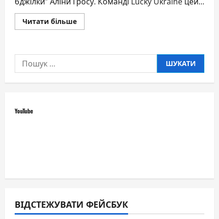
бджілки” Аліни Гросу. Команді Lucky Ukraine цей...
Докладніше
Читати більше
про
Концерт
“української
бджілки”
Аліни
Пошук:
Гросу.
YouTube
ВІДСТЕЖУВАТИ ФЕЙСБУК