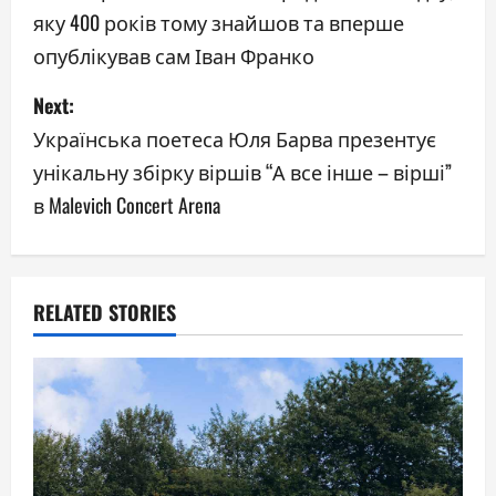
яку 400 років тому знайшов та вперше
s
опублікував сам Іван Франко
t
Next:
n
Українська поетеса Юля Барва презентує
a
унікальну збірку віршів “А все інше – вірші”
в Malevich Concert Arena
v
i
g
RELATED STORIES
a
t
i