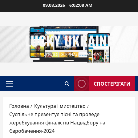
Перейти
09.08.2026
6:02:09 AM
до
вмісту
LUCKY UKRAINE
1-Й БЛОГ-ЖУРНАЛ УКРАЇНИ
СПОСТЕРІГАТИ
Головне
меню
Головна
Культура і мистецтво
Суспільне презентує пісні та проведе
жеребкування фіналістів Нацвідбору на
Євробачення-2024