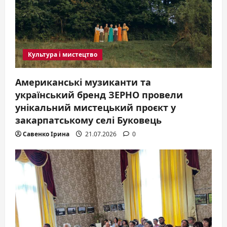
o
n
Культура і мистецтво
Американські музиканти та
український бренд ЗЕРНО провели
унікальний мистецький проєкт у
закарпатському селі Буковець
Савенко Ірина
21.07.2026
0