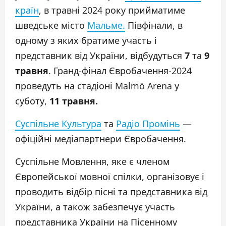
країн
, в травні 2024 року прийматиме
шведське місто
Мальме.
Півфінали, в
одному з яких братиме участь і
представник від України, відбудуться
7
та
9
травня
. Гранд-фінал Євробачення-2024
проведуть на стадіоні Malmö Arena у
суботу,
11 травня.
Суспільне Культура
та
Радіо Промінь
—
офіційні медіапартнери Євробачення.
Суспільне Мовлення, яке є членом
Європейської мовної спілки, організовує і
проводить відбір пісні та представника від
України, а також забезпечує участь
представника України на Пісенному