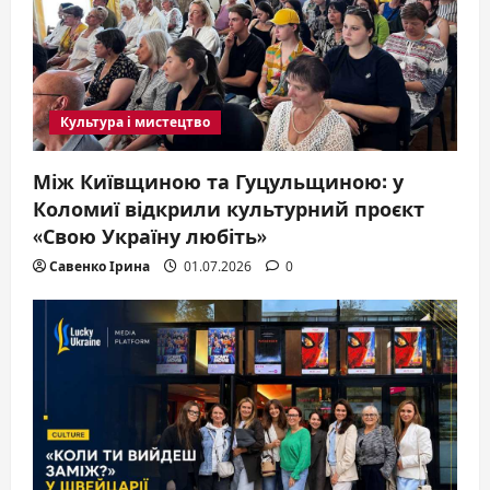
Культура і мистецтво
Між Київщиною та Гуцульщиною: у
Коломиї відкрили культурний проєкт
«Свою Україну любіть»
Савенко Ірина
01.07.2026
0