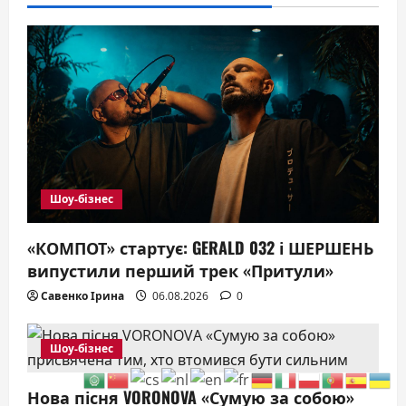
Шоу-бізнес
«КОМПОТ» стартує: GERALD 032 і ШЕРШЕНЬ
випустили перший трек «Притули»
Савенко Ірина
06.08.2026
0
Шоу-бізнес
Нова пісня VORONOVA «Сумую за собою»