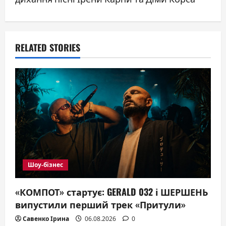
a
v
RELATED STORIES
i
g
a
t
i
o
Шоу-бізнес
n
«КОМПОТ» стартує: GERALD 032 і ШЕРШЕНЬ
випустили перший трек «Притули»
Савенко Ірина
06.08.2026
0