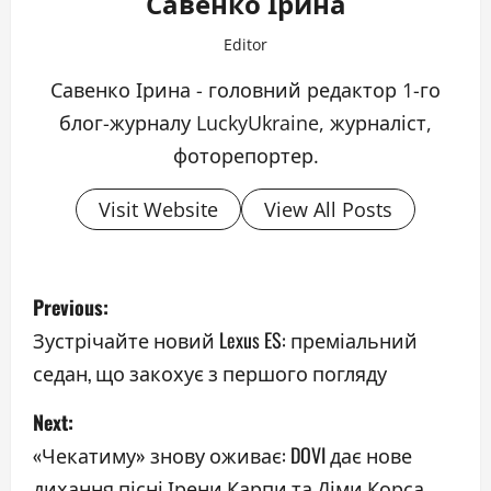
Савенко Ірина
Editor
Савенко Ірина - головний редактор 1-го
блог-журналу LuckyUkraine, журналіст,
фоторепортер.
Visit Website
View All Posts
P
Previous:
o
Зустрічайте новий Lexus ES: преміальний
седан, що закохує з першого погляду
s
Next:
t
«Чекатиму» знову оживає: DOVI дає нове
n
дихання пісні Ірени Карпи та Діми Корса