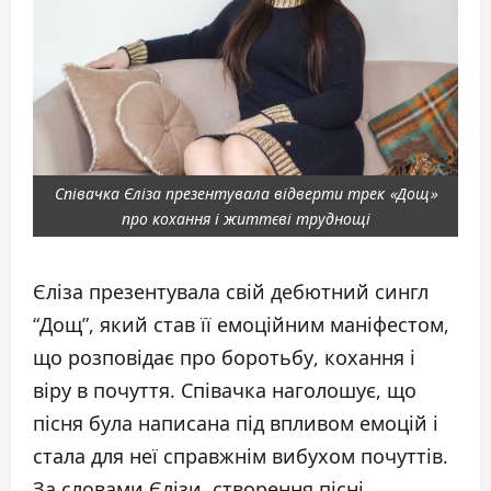
Співачка Єліза презентувала відверти трек «Дощ»
про кохання і життєві труднощі
Єліза презентувала свій дебютний сингл
“Дощ”, який став її емоційним маніфестом,
що розповідає про боротьбу, кохання і
віру в почуття. Співачка наголошує, що
пісня була написана під впливом емоцій і
стала для неї справжнім вибухом почуттів.
За словами Єлізи, створення пісні