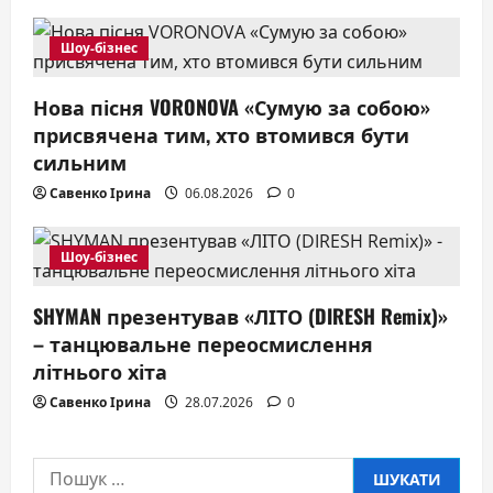
Шоу-бізнес
Нова пісня VORONOVA «Сумую за собою»
присвячена тим, хто втомився бути
сильним
Савенко Ірина
06.08.2026
0
Шоу-бізнес
SHYMAN презентував «ЛІТО (DIRESH Remix)»
– танцювальне переосмислення
літнього хіта
Савенко Ірина
28.07.2026
0
Пошук: