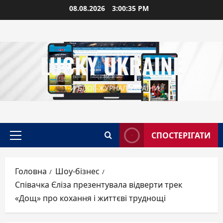
Перейти
08.08.2026
3:00:36 PM
до
вмісту
LUCKY UKRAINE
1-Й БЛОГ-ЖУРНАЛ УКРАЇНИ
СПОСТЕРІГАТИ
Головне
меню
Головна
Шоу-бізнес
Співачка Єліза презентувала відверти трек
«Дощ» про кохання і життєві труднощі