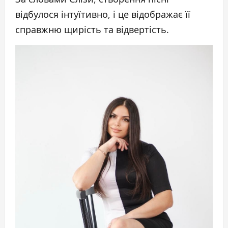
відбулося інтуїтивно, і це відображає її
справжню щирість та відвертість.