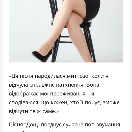
«Ця пісня народилася миттєво, коли я
відчула справжнє натхнення. Вона
відображає мої переживання, і я
сподіваюся, що кожен, хто її почує, зможе
відчути те ж саме.»
Пісня “Дощ” поєднує сучасне поп-звучання