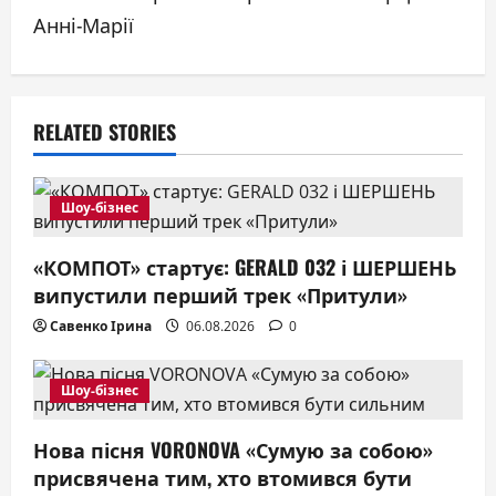
a
Анні-Марії
v
i
RELATED STORIES
g
a
Шоу-бізнес
t
«КОМПОТ» стартує: GERALD 032 і ШЕРШЕНЬ
випустили перший трек «Притули»
i
Савенко Ірина
06.08.2026
0
o
n
Шоу-бізнес
Нова пісня VORONOVA «Сумую за собою»
присвячена тим, хто втомився бути