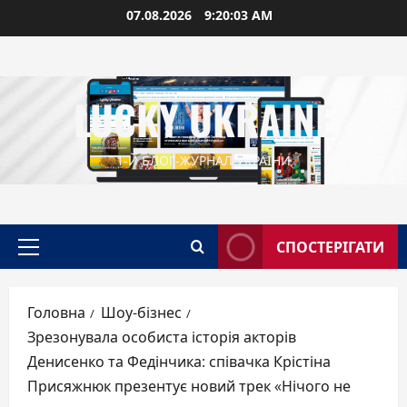
Перейти
07.08.2026
9:20:04 AM
до
вмісту
LUCKY UKRAINE
1-Й БЛОГ-ЖУРНАЛ УКРАЇНИ
СПОСТЕРІГАТИ
Головне
меню
Головна
Шоу-бізнес
Зрезонувала особиста історія акторів
Денисенко та Федінчика: співачка Крістіна
Присяжнюк презентує новий трек «Нічого не