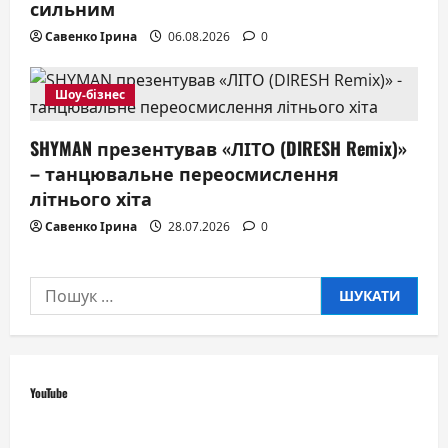
сильним
Савенко Ірина
06.08.2026
0
Шоу-бізнес
SHYMAN презентував «ЛІТО (DIRESH Remix)»
– танцювальне переосмислення
літнього хіта
Савенко Ірина
28.07.2026
0
Пошук:
YouTube