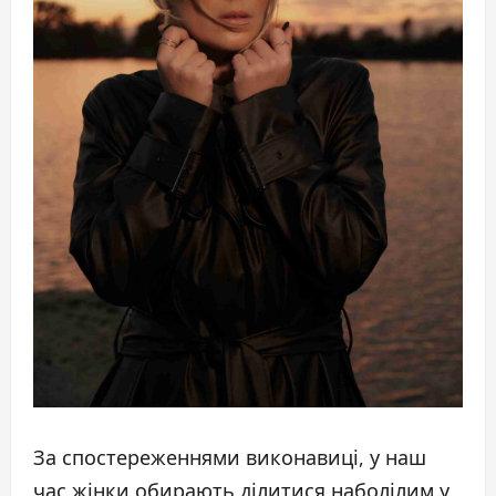
За спостереженнями виконавиці, у наш
час жінки обирають ділитися наболілим у