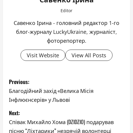
Editor
Савенко Ірина - головний редактор 1-го
блог-журналу LuckyUkraine, журналіст,
фоторепортер.
Visit Website
View All Posts
P
Previous:
o
Благодійний захід «Велика Місія
Інфлюєнсерів» у Львові
s
Next:
t
Співак Михайло Хома (DZIDZIO) подарував
n
пісню “Ліхтарики” незрячій волонтерці