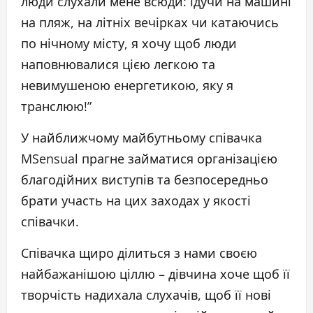
люди слухали мене всюди: їдучи на машині
на пляж, на літніх вечірках чи катаючись
по нічному місту, я хочу щоб люди
наповнювалися цією легкою та
невимушеною енергетикою, яку я
транслюю!”
У найближчому майбутньому співачка
MSensual прагне займатися організацією
благодійних виступів та безпосередньо
брати участь на цих заходах у якості
співачки.
Співачка щиро ділиться з нами своєю
найбажанішою ціллю – дівчина хоче щоб її
творчість надихала слухачів, щоб її нові