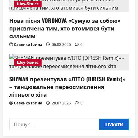
o
Шоу-бізнес
n
Нова пісня VORONOVA «Сумую за собою»
присвячена тим, хто втомився бути
сильним
Савенко Ірина
06.08.2026
0
Шоу-бізнес
SHYMAN презентував «ЛІТО (DIRESH Remix)»
– танцювальне переосмислення
літнього хіта
Савенко Ірина
28.07.2026
0
Пошук: