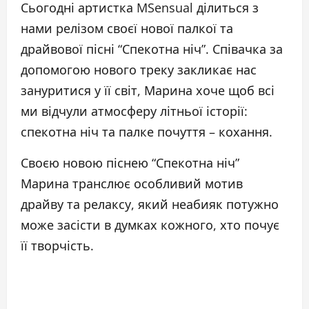
Сьогодні артистка MSensual ділиться з
нами релізом своєї нової палкої та
драйвової пісні “Спекотна ніч”. Співачка за
допомогою нового треку закликає нас
зануритися у її світ, Марина хоче щоб всі
ми відчули атмосферу літньої історії:
спекотна ніч та палке почуття – кохання.
Своєю новою піснею “Спекотна ніч”
Марина транслює особливий мотив
драйву та релаксу, який неабияк потужно
може засісти в думках кожного, хто почує
її творчість.