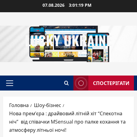
Перейти
07.08.2026
3:01:20 PM
до
вмісту
LUCKY UKRAINE
1-Й БЛОГ-ЖУРНАЛ УКРАЇНИ
СПОСТЕРІГАТИ
Головне
меню
Головна
Шоу-бізнес
Нова прем’єра : драйвовий літній хіт “Спекотна
ніч” від співачки MSensual про палке кохання та
атмосферу літньої ночі!