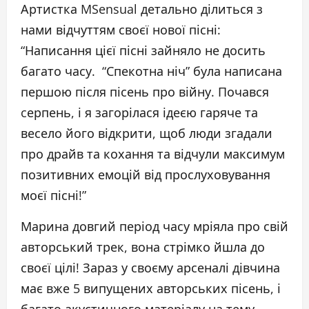
Артистка MSensual детально ділиться з
нами відчуттям своєї нової пісні:
“Написання цієї пісні зайняло не досить
багато часу. “Спекотна ніч” була написана
першою після пісень про війну. Почався
cерпень, і я загорілася ідеєю гаряче та
весело його відкрити, щоб люди згадали
про драйв та кохання та відчули максимум
позитивних емоцій від прослуховування
моєї пісні!”
Марина довгий період часу мріяла про свій
авторський трек, вона стрімко йшла до
своєї цілі! Зараз у своєму арсеналі дівчина
має вже 5 випущених авторських пісень, і