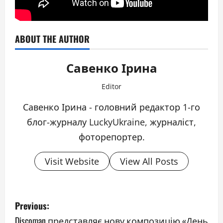
ABOUT THE AUTHOR
Савенко Ірина
Editor
Савенко Ірина - головний редактор 1-го
блог-журналу LuckyUkraine, журналіст,
фоторепортер.
Visit Website
View All Posts
P
Previous:
o
Discoman представляє нову композицію «День