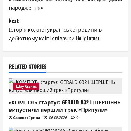
народження»
s
Next:
t
Історія кожної української родини в
n
дебютному кліпі співачки Holly Lotner
a
v
RELATED STORIES
i
g
Шоу-бізнес
a
«КОМПОТ» стартує: GERALD 032 і ШЕРШЕНЬ
t
випустили перший трек «Притули»
i
Савенко Ірина
06.08.2026
0