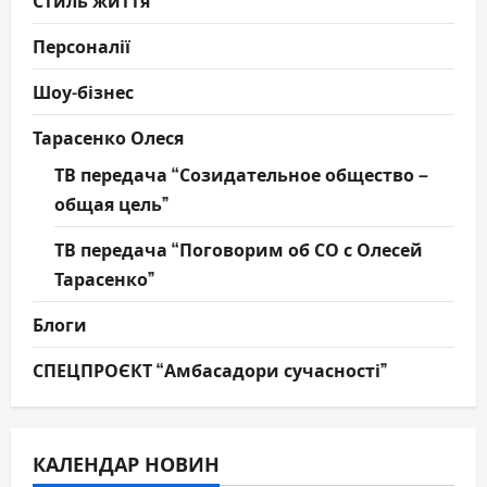
Стиль життя
Персоналії
Шоу-бізнес
Тарасенко Олеся
ТВ передача “Созидательное общество –
общая цель”
ТВ передача “Поговорим об СО с Олесей
Тарасенко”
Блоги
СПЕЦПРОЄКТ “Амбасадори сучасності”
КАЛЕНДАР НОВИН