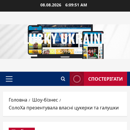
Перейти
08.08.2026
6:09:52 AM
до
вмісту
LUCKY UKRAINE
1-Й БЛОГ-ЖУРНАЛ УКРАЇНИ
СПОСТЕРІГАТИ
Головне
меню
Головна
Шоу-бізнес
СолоХа презентувала власні цукерки та галушки