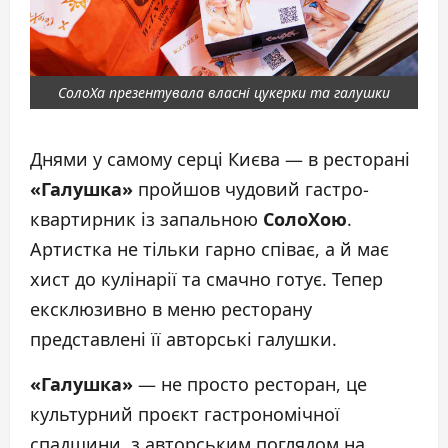
СолоХа презентувала власні цукерки та галушки
Днями у самому серці Києва — в ресторані
«Галушка»
пройшов чудовий гастро-
квартирник із запальною
СолоХою
.
Артистка не тільки гарно співає, а й має
хист до кулінарії та смачно готує. Тепер
ексклюзивно в меню ресторану
представлені її авторські галушки.
«Галушка»
— не просто ресторан, це
культурний проєкт гастрономічної
спадщини з авторським поглядом на