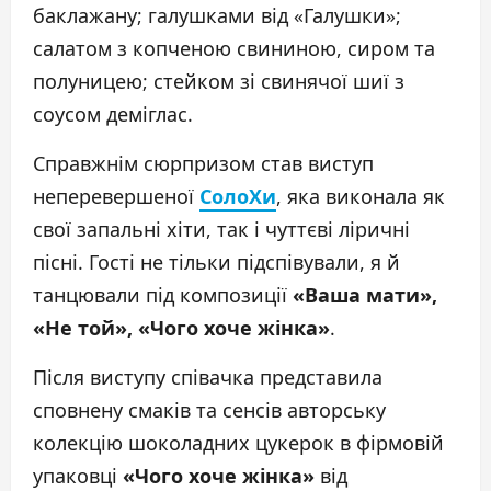
баклажану; галушками від «Галушки»;
салатом з копченою свининою, сиром та
полуницею; стейком зі свинячої шиї з
соусом деміглас.
Справжнім сюрпризом став виступ
неперевершеної
СолоХи
, яка виконала як
свої запальні хіти, так і чуттєві ліричні
пісні. Гості не тільки підспівували, я й
танцювали під композиції
«Ваша мати»,
«Не той», «Чого хоче жінка»
.
Після виступу співачка представила
сповнену смаків та сенсів авторську
колекцію шоколадних цукерок в фірмовій
упаковці
«Чого хоче жінка»
від