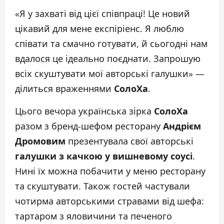
«Я у захваті від цієї співпраці! Це новий
цікавий для мене експіріенс. Я люблю
співати та смачно готувати, й сьогодні нам
вдалося це ідеально поєднати. Запрошую
всіх скуштувати мої авторські галушки» —
ділиться враженнями
СолоХа
.
Цього вечора українська зірка
СолоХа
разом з бренд-шефом ресторану
Андрієм
Дромовим
презентувала свої авторські
галушки з качкою у вишневому соусі
.
Нині їх можна побачити у меню ресторану
та скуштувати. Також гостей частували
чотирма авторськими стравами від шефа:
тартаром з яловичини та печеного