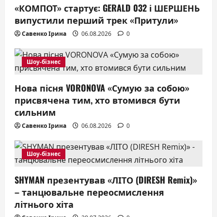
t
«КОМПОТ» стартує: GERALD 032 і ШЕРШЕНЬ
випустили перший трек «Притули»
i
Савенко Ірина
06.08.2026
0
o
n
Шоу-бізнес
Нова пісня VORONOVA «Сумую за собою»
присвячена тим, хто втомився бути
сильним
Савенко Ірина
06.08.2026
0
Шоу-бізнес
SHYMAN презентував «ЛІТО (DIRESH Remix)»
– танцювальне переосмислення
літнього хіта