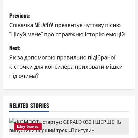
P
Previous:
o
Співачка MELANYA презентує чуттєву пісню
“Цілуй мене” про справжню історію емоцій
s
Next:
t
Як за допомогою правильно підібраної
n
кісточки для консилера приховати мішки
a
під очима?
v
i
RELATED STORIES
g
a
Шоу-бізнес