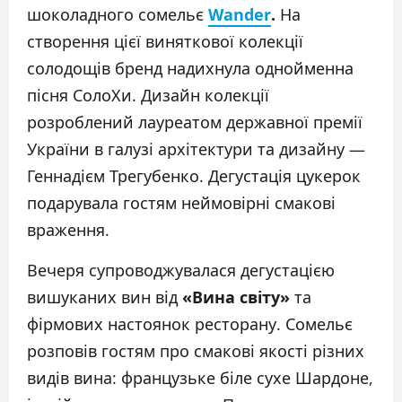
шоколадного сомельє
Wander
.
На
створення цієї виняткової колекції
солодощів бренд надихнула однойменна
пісня СолоХи. Дизайн колекції
розроблений лауреатом державної премії
України в галузі архітектури та дизайну —
Геннадієм Трегубенко. Дегустація цукерок
подарувала гостям неймовірні смакові
враження.
Вечеря супроводжувалася дегустацією
вишуканих вин від
«
Вина світу
»
та
фірмових настоянок ресторану. Сомельє
розповів гостям про смакові якості різних
видів вина: французьке біле сухе Шардоне,