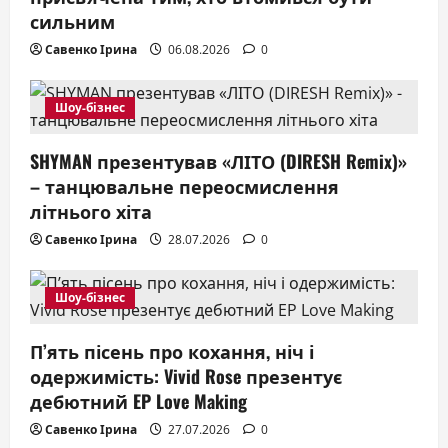
i
сильним
o
Савенко Ірина
06.08.2026
0
n
Шоу-бізнес
SHYMAN презентував «ЛІТО (DIRESH Remix)»
– танцювальне переосмислення
літнього хіта
Савенко Ірина
28.07.2026
0
Шоу-бізнес
П’ять пісень про кохання, ніч і
одержимість: Vivid Rose презентує
дебютний EP Love Making
Савенко Ірина
27.07.2026
0