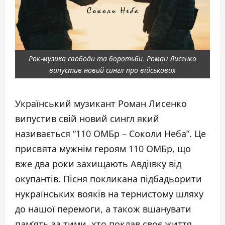
Рок-музика свободи та боротьби. Роман Лисенко
випустив новий сингл про військових
Український музикант Роман Лисенко
випустив свій новий сингл який
називається “110 ОМБр – Соколи Неба”. Це
присвята мужнім героям 110 ОМБр, що
вже два роки захищають Авдіївку від
окупантів. Пісня покликана підбадьорити
нукраїнських вояків на тернистому шляху
до нашої перемоги, а також вшанувати
пам’ять за тими, хто поклав своє життя