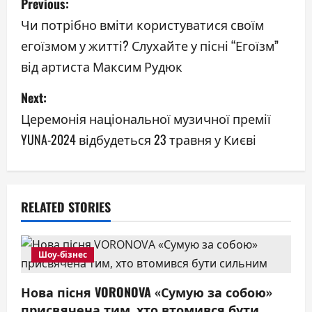
Previous:
o
Чи потрібно вміти користуватися своїм
егоїзмом у житті? Слухайте у пісні “Егоїзм”
s
від артиста Максим Рудюк
t
Next:
n
Церемонія національної музичної премії
a
YUNA-2024 відбудеться 23 травня у Києві
v
i
RELATED STORIES
g
a
Шоу-бізнес
t
Нова пісня VORONOVA «Сумую за собою»
присвячена тим, хто втомився бути