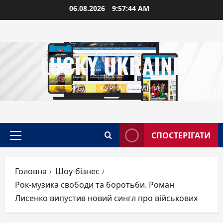
Перейти
06.08.2026
9:57:45 AM
до
вмісту
LUCKY UKRAINE
1-Й БЛОГ-ЖУРНАЛ УКРАЇНИ
СПОСТЕРІГАТИ
Головне
меню
Головна
Шоу-бізнес
Рок-музика свободи та боротьби. Роман
Лисенко випустив новий сингл про військових