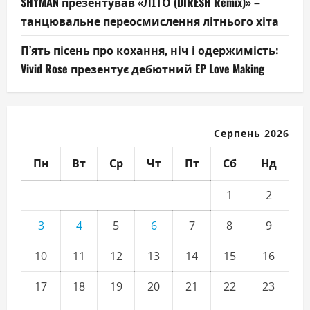
SHYMAN презентував «ЛІТО (DIRESH Remix)» –
танцювальне переосмислення літнього хіта
П’ять пісень про кохання, ніч і одержимість:
Vivid Rose презентує дебютний EP Love Making
Серпень 2026
Пн
Вт
Ср
Чт
Пт
Сб
Нд
1
2
3
4
5
6
7
8
9
10
11
12
13
14
15
16
17
18
19
20
21
22
23