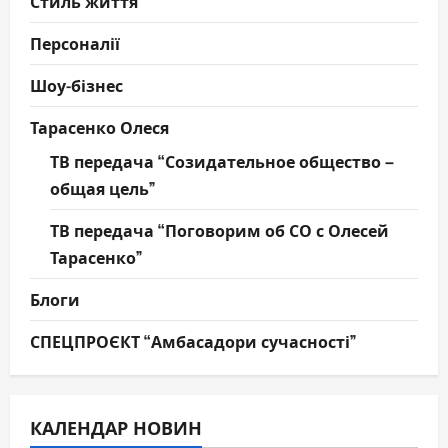
Стиль життя
Персоналії
Шоу-бізнес
Тарасенко Олеся
ТВ передача “Созидательное общество –
общая цель”
ТВ передача “Поговорим об СО с Олесей
Тарасенко”
Блоги
СПЕЦПРОЄКТ “Амбасадори сучасності”
КАЛЕНДАР НОВИН