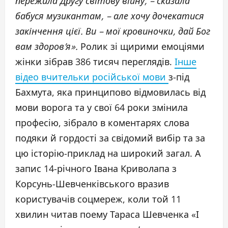
пережила Другу світову війну, – сказала
бабуся музикантам, – але хочу дочекатися
закінчення цієї. Ви – мої кровиночки, дай Бог
вам здоров’я».
Ролик зі щирими емоціями
жінки зібрав 386 тисяч переглядів.
Інше
відео вчительки російської мови
з-під
Бахмута, яка принципово відмовилась від
мови ворога та у свої 64 роки змінила
професію, зібрало в коментарях слова
подяки й гордості за свідомий вибір та за
цю історію-приклад на широкий загал. А
запис 14-річного Івана Криволапа з
Корсунь-Шевченківського вразив
користувачів соцмереж, коли той 11
хвилин читав поему Тараса Шевченка «І