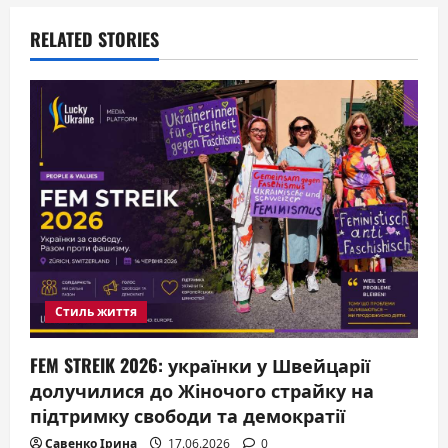
i
RELATED STORIES
g
a
t
i
o
n
Стиль життя
FEM STREIK 2026: українки у Швейцарії
долучилися до Жіночого страйку на
підтримку свободи та демократії
Савенко Ірина
17.06.2026
0