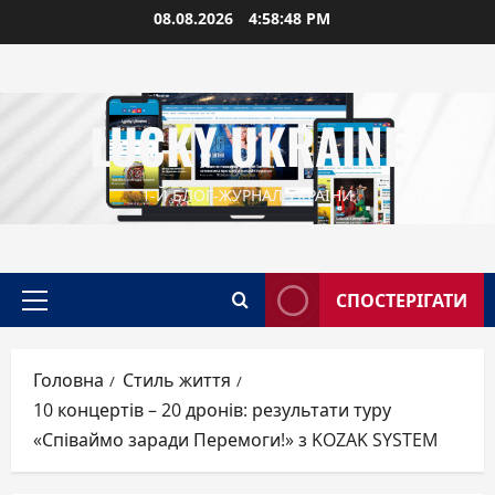
Перейти
08.08.2026
4:58:49 PM
до
вмісту
LUCKY UKRAINE
1-Й БЛОГ-ЖУРНАЛ УКРАЇНИ
СПОСТЕРІГАТИ
Головне
меню
Головна
Стиль життя
10 концертів – 20 дронів: результати туру
«Співаймо заради Перемоги!» з KOZAK SYSTEM