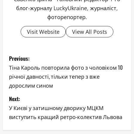
блог-журналу LuckyUkraine, журналіст,
фоторепортер.
Visit Website
View All Posts
P
Previous:
o
Тіна Кароль повторила фото з чоловіком 10
річної давності, тільки тепер з вже
s
дорослим сином
t
Next:
n
У Києві у затишному дворику МЦКМ
a
виступить кращий ретро-колектив Львова
v