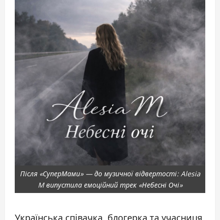
Після «СуперМами» — до музичної відвертості: Alesia
M випустила емоційний трек «Небесні Очі»
Українська співачка, блогерка та учасниця