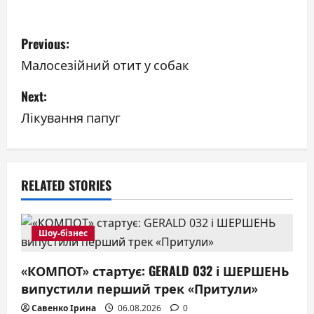
P
Previous:
o
Малосезійний отит у собак
s
Next:
Лікування папуг
t
n
a
RELATED STORIES
v
i
Шоу-бізнес
g
«КОМПОТ» стартує: GERALD 032 і ШЕРШЕНЬ
випустили перший трек «Притули»
a
Савенко Ірина
06.08.2026
0