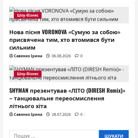
t
Шоу-бізнес
i
o
Нова пісня VORONOVA «Сумую за собою»
присвячена тим, хто втомився бути
n
сильним
Савенко Ірина
06.08.2026
0
Шоу-бізнес
SHYMAN презентував «ЛІТО (DIRESH Remix)»
– танцювальне переосмислення
літнього хіта
Савенко Ірина
28.07.2026
0
Пошук: