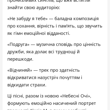
пронизливих синглів, що вже встигли
знайти свою аудиторію:
«Не забуду я тебе» — баладна композиція
про кохання, вірність і пам’ять, що звучить
як гімн емоційної відданості.
«Подруга» — музична сповідь про цінність
дружби, яка долає всі труднощі й
перешкоди.
«Відчиняй» — трек про здатність
відкриватися назустріч почуттям і
відкидати страхи.
Ці пісні, разом із новою «Небесні Очі»,
формують емоційно насичений портрет