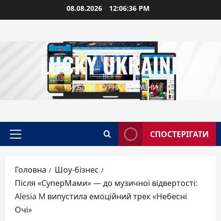
Перейти
08.08.2026
12:06:37 PM
до
вмісту
LUCKY UKRAINE
1-Й БЛОГ-ЖУРНАЛ УКРАЇНИ
СПОСТЕРІГАТИ
Головне
меню
Головна
Шоу-бізнес
Після «СуперМами» — до музичної відвертості:
Alesia M випустила емоційний трек «Небесні
Очі»