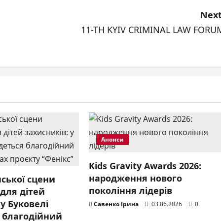
Next
11-TH KYIV CRIMINAL LAW FORU
Анонси
Kids Gravity Awards 2026:
народження нового
нської сцени
покоління лідерів
для дітей
 у Буковелі
Савенко Ірина
03.06.2026
0
я благодійний