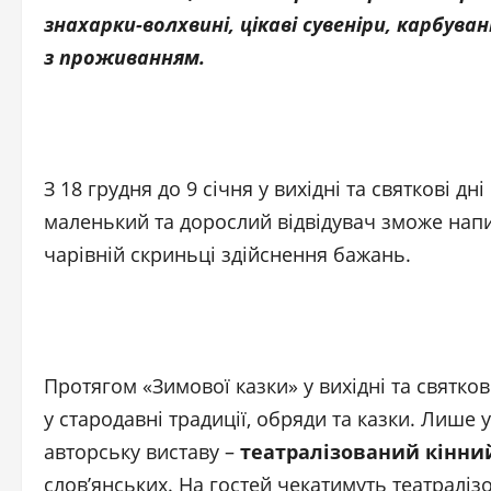
знахарки-волхвині, цікаві сувеніри, карбу
з проживанням.
З 18 грудня до 9 січня у вихідні та святкові д
маленький та дорослий відвідувач зможе нап
чарівній скриньці здійснення бажань.
Протягом «Зимової казки» у вихідні та святков
у стародавні традиції, обряди та казки. Лише 
авторську виставу –
театралізований кінни
слов’янських. На гостей чекатимуть театралізо