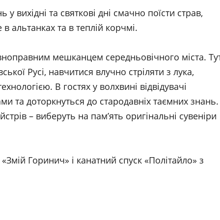
у вихідні та святкові дні смачно поїсти страв,
в альтанках та в теплій корчмі.
овноправним мешканцем середньовічного міста. Ту
ької Русі, навчитися влучно стріляти з лука,
хнологією. В гостях у волхвині відвідувачі
ми та доторкнуться до стародавніх таємних знань.
йстрів – виберуть на пам’ять оригінальні сувеніри
«Змій Горинич» і канатний спуск «Політайло» з