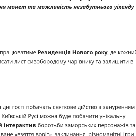
вання монет та можливість незабутнього уікенду
ні працюватиме
Резиденція Нового року
, де кожни
исати лист сивобородому чарівнику та залишити в
і дні гості побачать святкове дійство з зануренням
у Київській Русі можна буде побачити унікальну
й інтерактив
боротьби заморських персонажів та
ване «взяття воріт», заклинання, різноманітні ігри