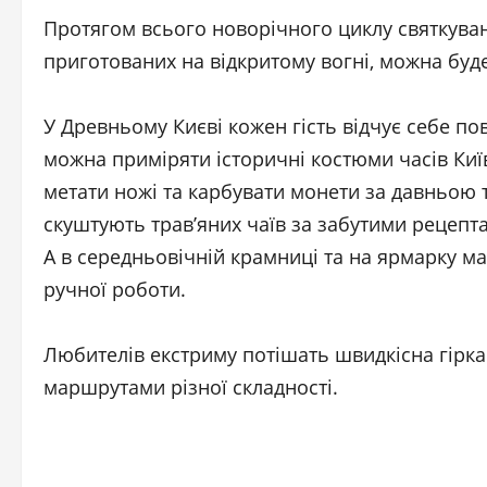
Протягом всього новорічного циклу святкувань 
приготованих на відкритому вогні, можна буде 
У Древньому Києві кожен гість відчує себе п
можна приміряти історичні костюми часів Київс
метати ножі та карбувати монети за давньою те
скуштують трав’яних чаїв за забутими рецепта
А в середньовічній крамниці та на ярмарку ма
ручної роботи.
Любителів екстриму потішать швидкісна гірка 
маршрутами різної складності.