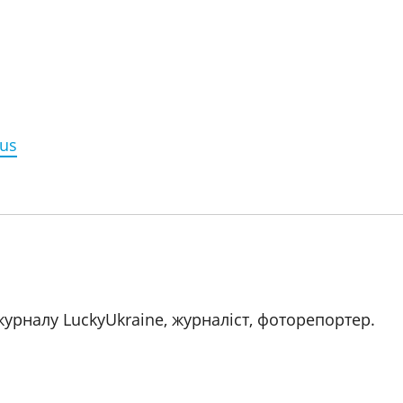
rus
журналу LuckyUkraine, журналіст, фоторепортер.