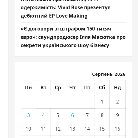
одержимість: Vivid Rose презентує
дебютний EP Love Making
«Є договори зі штрафом 150 тисяч
т
євро»: саундпродюсер Ілля Масютка про
секрети українського шоу-бізнесу
Серпень 2026
Пн
Вт
Ср
Чт
Пт
Сб
Нд
1
2
3
4
5
6
7
8
9
10
11
12
13
14
15
16