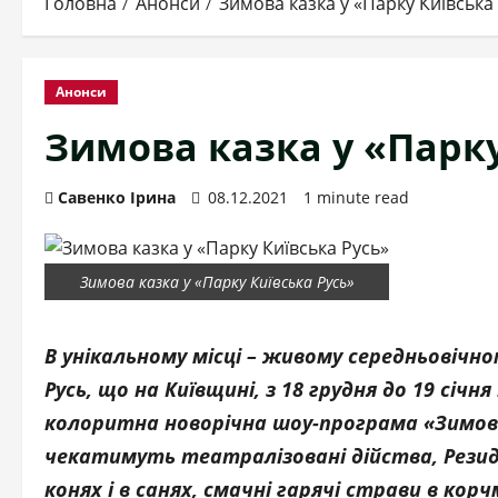
Головна
Анонси
Зимова казка у «Парку Київська
Анонси
Зимова казка у «Парку
Савенко Ірина
08.12.2021
1 minute read
Зимова казка у «Парку Київська Русь»
В унікальному місці – живому середньовічно
Русь, що на Київщині, з 18 грудня до 19 сі
колоритна новорічна шоу-програма «Зимова
чекатимуть театралізовані дійства, Резиде
конях і в санях, смачні гарячі страви в кор