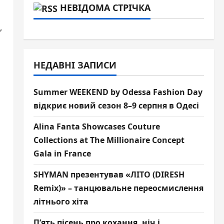
НЕВІДОМА СТРІЧКА
,
НЕДАВНІ ЗАПИСИ
Summer WEEKEND by Odessa Fashion Day
відкриє новий сезон 8–9 серпня в Одесі
Alina Fanta Showcases Couture
Collections at The Millionaire Concept
Gala in France
SHYMAN презентував «ЛІТО (DIRESH
Remix)» – танцювальне переосмислення
літнього хіта
П’ять пісень про кохання, ніч і