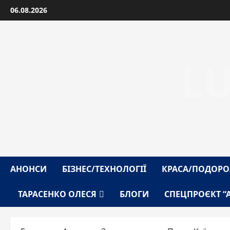
Перейти
06.08.2026
до
вмісту
L
АНОНСИ
БІЗНЕС/ТЕХНОЛОГІЇ
КРАСА/ПОДОРО
ТАРАСЕНКО ОЛЕСЯ
БЛОГИ
СПЕЦПРОЄКТ “