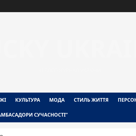
UCKY UKRAI
1-Й БЛОГ-ЖУРНАЛ УКРАЇНИ
ЖІ
КУЛЬТУРА
МОДА
СТИЛЬ ЖИТТЯ
ПЕРСО
АМБАСАДОРИ СУЧАСНОСТІ”