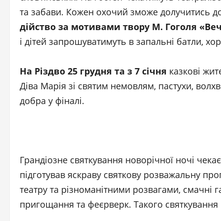
та забави. Кожен охочий зможе долучитись до 
дійство
за мотивами твору М. Гоголя «Веч
і дітей запрошуватимуть в запальні батли, хо
На Різдво 25 грудня та
з 7 січня
казкові жит
Діва Марія зі святим немовлям, пастухи, волхв
добра у фіналі.
Грандіозне святкування новорічної ночі чека
підготував яскраву святкову розважальну про
театру та різноманітними розвагами, смачні га
пригощання та феєрверк. Такого святкування 