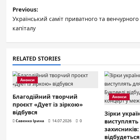
P
Previous:
Український саміт приватного та венчурного
o
капіталу
s
t
RELATED STORIES
n
a
Анонси
v
Благодійний творчий
Анонси
i
проєкт «Дует із зіркою»
відбувся
g
Зірки украї
виступлять 
Савенко Ірина
14.07.2026
0
a
захисників:
відбудетьс