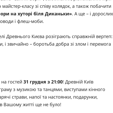
майстер-класу зі співу колядок, а також побачити
ори на хуторі біля Диканьки»
. А ще – і дорослих
роводи і флеш-моби.
елі Древнього Києва розіграють справжній вертеп:
и, і звичайно – боротьба добра зі злом і перемога
є на гостей
31 грудня з 21:00
! Древній Київ
граму з музикою та танцями, виступами кінного
рячі страви, напої та настоянки, подарунки,
в Вашому житті ще не було!